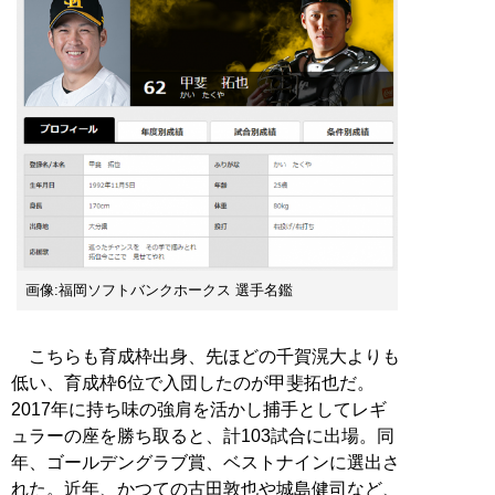
画像:福岡ソフトバンクホークス 選手名鑑
こちらも育成枠出身、先ほどの千賀滉大よりも
低い、育成枠6位で入団したのが甲斐拓也だ。
2017年に持ち味の強肩を活かし捕手としてレギ
ュラーの座を勝ち取ると、計103試合に出場。同
年、ゴールデングラブ賞、ベストナインに選出さ
れた。近年、かつての古田敦也や城島健司など、