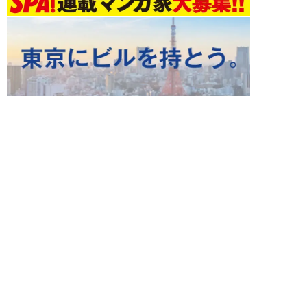
スポーツ 新着記事
NEW!
スポーツ
2026年08月07日
6連敗ドジャースに迫る“世界一
なし”の「不吉なジンクス」…
佐々木朗希＆山本...
八木遊
NEW!
エンタメ
2026年08月05日