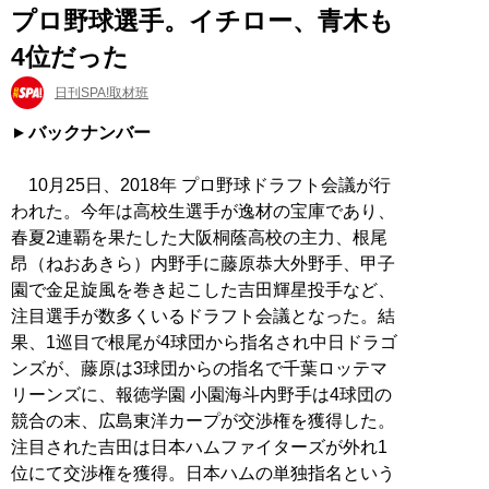
プロ野球選手。イチロー、青木も
4位だった
日刊SPA!取材班
バックナンバー
10月25日、2018年 プロ野球ドラフト会議が行
われた。今年は高校生選手が逸材の宝庫であり、
春夏2連覇を果たした大阪桐蔭高校の主力、根尾
昂（ねおあきら）内野手に藤原恭大外野手、甲子
園で金足旋風を巻き起こした吉田輝星投手など、
注目選手が数多くいるドラフト会議となった。結
果、1巡目で根尾が4球団から指名され中日ドラゴ
ンズが、藤原は3球団からの指名で千葉ロッテマ
リーンズに、報徳学園 小園海斗内野手は4球団の
競合の末、広島東洋カープが交渉権を獲得した。
注目された吉田は日本ハムファイターズが外れ1
位にて交渉権を獲得。日本ハムの単独指名という