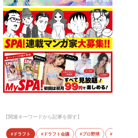
【関連キーワードから記事を探す】
ドラフト
ドラフト会議
プロ野球
下位指名