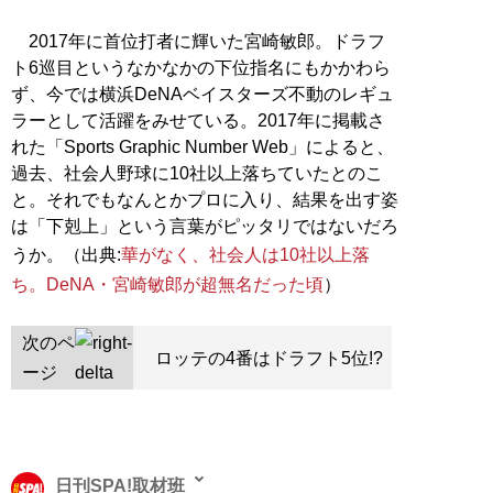
2017年に首位打者に輝いた宮崎敏郎。ドラフ
ト6巡目というなかなかの下位指名にもかかわら
ず、今では横浜DeNAベイスターズ不動のレギュ
ラーとして活躍をみせている。2017年に掲載さ
れた「Sports Graphic Number Web」によると、
過去、社会人野球に10社以上落ちていたとのこ
と。それでもなんとかプロに入り、結果を出す姿
は「下剋上」という言葉がピッタリではないだろ
うか。（出典:
華がなく、社会人は10社以上落
ち。DeNA・宮崎敏郎が超無名だった頃
）
次のペ
ロッテの4番はドラフト5位!?
ージ
日刊SPA!取材班