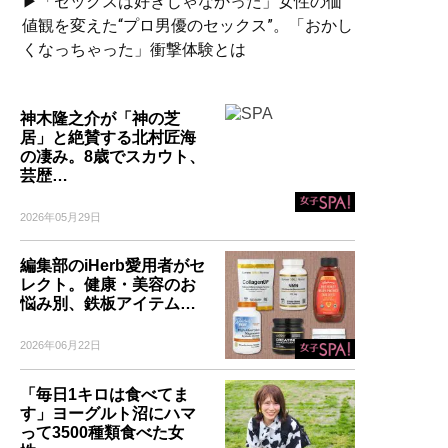
▶「セックスは好きじゃなかった」女性の価
値観を変えた“プロ男優のセックス”。「おかし
くなっちゃった」衝撃体験とは
神木隆之介が「神の芝
居」と絶賛する北村匠海
の凄み。8歳でスカウト、
芸歴…
2026年05月29日
編集部のiHerb愛用者がセ
レクト。健康・美容のお
悩み別、鉄板アイテム…
2026年06月22日
「毎日1キロは食べてま
す」ヨーグルト沼にハマ
って3500種類食べた女