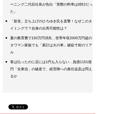
ーニング二代目社長が告白「実際の料率は8対2だっ
た」
「新党」立ち上げのひろゆき氏を直撃！なぜこのタ
イミングで？自身の出馬可能性は？
夏の教育費で150万円消失…世帯年収2000万円超の
タワマン家族でも「家計は火の車」破綻寸前のリア
ル
客は払ったのに店には1円も入らない…負債1151億
円「全東信」の破産で、経営陣への責任追及は問え
るか