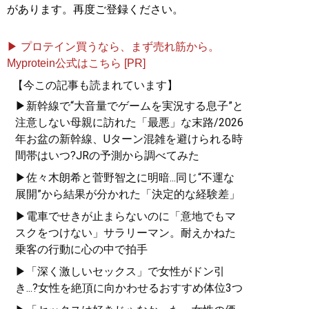
があります。再度ご登録ください。
▶ プロテイン買うなら、まず売れ筋から。
Myprotein公式はこちら [PR]
【今この記事も読まれています】
▶新幹線で“大音量でゲームを実況する息子”と
注意しない母親に訪れた「最悪」な末路/2026
年お盆の新幹線、Uターン混雑を避けられる時
間帯はいつ?JRの予測から調べてみた
▶佐々木朗希と菅野智之に明暗...同じ“不運な
展開”から結果が分かれた「決定的な経験差」
▶電車でせきが止まらないのに「意地でもマ
スクをつけない」サラリーマン。耐えかねた
乗客の行動に心の中で拍手
▶「深く激しいセックス」で女性がドン引
き...?女性を絶頂に向かわせるおすすめ体位3つ