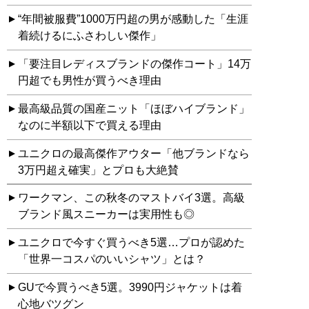
“年間被服費”1000万円超の男が感動した「生涯
着続けるにふさわしい傑作」
「要注目レディスブランドの傑作コート」14万
円超でも男性が買うべき理由
最高級品質の国産ニット「ほぼハイブランド」
なのに半額以下で買える理由
ユニクロの最高傑作アウター「他ブランドなら
3万円超え確実」とプロも大絶賛
ワークマン、この秋冬のマストバイ3選。高級
ブランド風スニーカーは実用性も◎
ユニクロで今すぐ買うべき5選…プロが認めた
「世界一コスパのいいシャツ」とは？
GUで今買うべき5選。3990円ジャケットは着
心地バツグン