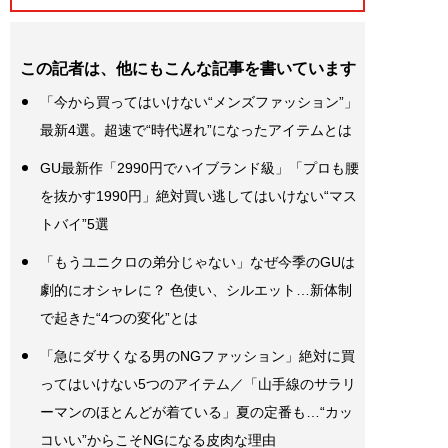
この記者は、他にもこんな記事を書いています
「今から買ってはいけない“メンズファッション”」
最新4選。超速で“時代遅れ”になったアイテムとは
GU最新作「2990円でハイブランド級」「プロも腰
を抜かす1990円」絶対買い逃してはいけない“マス
トバイ”5選
「もうユニクロの弟分じゃない」なぜ今季のGUは
劇的にオシャレに？ 色使い、シルエット…新体制
で起きた“4つの変化”とは
「急にダサくなる男のNGファッション」絶対に買
ってはいけない5つのアイテム／「山手線のサラリ
ーマンのほとんどが着ている」夏の定番も…“カッ
コいい”からこそNGになる皮肉な理由