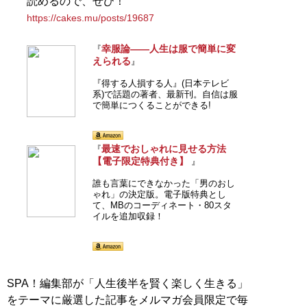
読めるので、ぜひ！
https://cakes.mu/posts/19687
『
MBの偏愛ブランド図鑑
』
幸服論――人生は服で簡単に変
『
えられる
』
今着るべきブランド60の歴
史や特色を、自身が愛用す
『得する人損する人』(日本テレビ
系)で話題の著者、最新刊。自信は服
る品とともに徹底紹介
で簡単につくることができる!
最速でおしゃれに見せる方法
『
【電子限定特典付き】
』
誰も言葉にできなかった「男のおし
ゃれ」の決定版。電子版特典とし
『
最速でおしゃれに見せる
て、MBのコーディネート・80スタ
方法 <実践編>
』
イルを追加収録！
ユニクロやGUでもおしゃれ
な人は何が違うのか？
SPA！編集部が「人生後半を賢く楽しく生きる」
をテーマに厳選した記事をメルマガ会員限定で毎