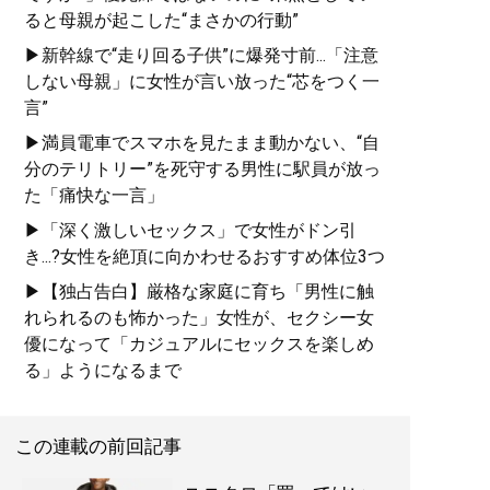
ると母親が起こした“まさかの行動”
誰も言葉にできなかった
▶新幹線で“走り回る子供”に爆発寸前...「注意
「男のおしゃれ」の決定
しない母親」に女性が言い放った“芯をつく一
版。電子版特典として、MB
言”
のコーディネート・80スタ
▶満員電車でスマホを見たまま動かない、“自
イルを追加収録！
分のテリトリー”を死守する男性に駅員が放っ
た「痛快な一言」
▶「深く激しいセックス」で女性がドン引
き...?女性を絶頂に向かわせるおすすめ体位3つ
記事一覧へ
▶【独占告白】厳格な家庭に育ち「男性に触
れられるのも怖かった」女性が、セクシー女
優になって「カジュアルにセックスを楽しめ
る」ようになるまで
この連載の前回記事