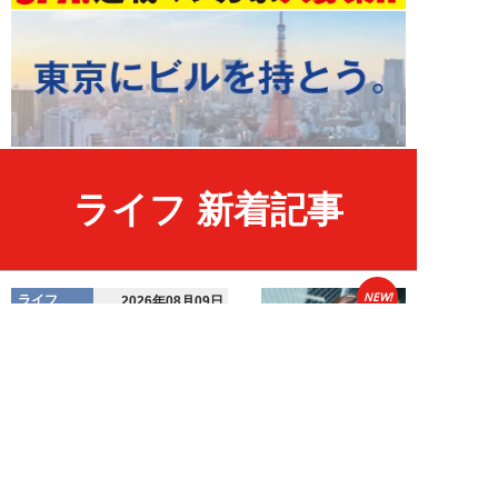
ライフ 新着記事
NEW!
ライフ
2026年08月09日
「新しい家族にお金をかけたい」
父親の身勝手な言い分で家を追い
出された22才...
黒島暁生
NEW!
ライフ
2026年08月09日