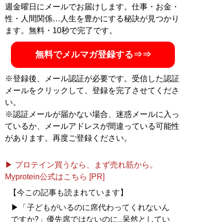
週金曜日にメールでお届けします。仕事・お金・
性・人間関係…人生を豊かにする秘訣が見つかり
ます。無料・10秒で完了です。
無料でメルマガ登録する⇒⇒
『
幸服論――人生は服で簡単
※登録後、メール認証が必要です。受信した認証
に変えられる
』
メールをクリックして、登録を完了させてくださ
い。
自信は服で簡単につくること
※認証メールが届かない場合、迷惑メールに入っ
ができる!
ているか、メールアドレスが間違っている可能性
があります。再度ご登録ください。
▶ プロテイン買うなら、まず売れ筋から。
Myprotein公式はこちら [PR]
【今この記事も読まれています】
『
最速でおしゃれに見せる
▶「子どもがいるのに席代わってくれないん
方法 【電子限定特典付き】
』
ですか?」優先席ではないのに...呆然としてい