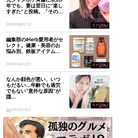
年でも、妻は翌日に“楽し
すぎた“と投稿。「その…
2026年08月07日
編集部のiHerb愛用者がセ
レクト。健康・美容のお
悩み別、鉄板アイテム…
2026年06月22日
なんか顔色が悪い、いつ
もだるい…年齢でも過労
でもない“意外な原因”が
隠…
2026年06月30日
PR