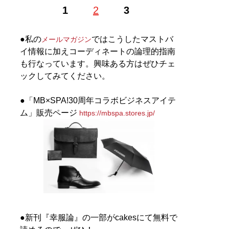
ファッションバイヤー。最新刊『
ロードマップ
』のほ
1
2
3
か、『
MBの偏愛ブランド図鑑
』『
最速でおしゃれに見
せる方法 <実践編>
』『
最速でおしゃれに見せる方法
』
『
幸服論――人生は服で簡単に変えられる
』など関連書
●私の
ではこうしたマストバ
メールマガジン
籍が累計200万部を突破。ブログ「
Knower Mag現役メ
イ情報に加えコーディネートの論理的指南
ンズバイヤーが伝えるオシャレになる方法
」、ユーチュ
も行なっています。興味ある方はぜひチェ
ーブ「
MBチャンネル
」も話題に。年間の被服費は1000
ックしてみてください。
万円超！ （Xアカウント:
@MBKnowerMag
）
●「MB×SPA!30周年コラボビジネスアイテ
ム」販売ページ
https://mbspa.stores.jp/
『
ロードマップ
』
地方のしがないショップ
店員はなぜ成功できたの
か？
その秘密はロードマップ
にあった
●新刊『幸服論』の一部がcakesにて無料で