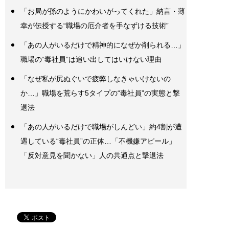
「お局が孫のようにかわいがってくれた」納言・薄
幸が伝授する“職場の厄介者を手なずける技術”
「あの人がいるだけで精神的になぜか削られる…」
職場の“毒社員”は追い出してはいけない理由
「なぜ私が尻ぬぐいで疲弊しなきゃいけないの
か…」職場を荒らす5タイプの“毒社員”の実態と撃
退法
「あの人がいるだけで職場がしんどい」約4割が遭
遇している“毒社員”の正体…「不機嫌アピール」
「反対意見を聞かない」人の共通点と撃退法