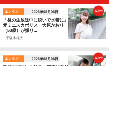
NEW!
エンタメ
2026年08月06日
「昼の生放送中に脱いで水着に」
元ミニスカポリス・大原かおり
（50歳）が振り...
千駄木雄大
NEW!
エンタメ
2026年08月06日
新日本プロレス社長・棚橋弘至が
テレビ朝日グループの社長ズラリ
20人を前に、...
棚橋弘至
NEW!
エンタメ
2026年08月06日
小島瑠那、プールに浮かぶ真ん丸
ヒップに注目！グラビアメイキン
グMySPA!...