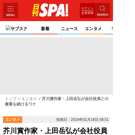
ログイン
会員登録
サブスク
新着
ニュース
エンタメ
ライフ
トップ
エンタメ
芥川賞作家・上田岳弘が会社役員との
兼業を続けるワケ
エンタメ
投稿日：2019年01月18日 08:51
芥川賞作家・上田岳弘が会社役員