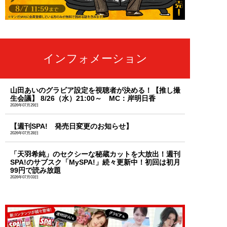
インフォメーション
山田あいのグラビア設定を視聴者が決める！【推し撮
生会議】 8/26（水）21:00～ MC：岸明日香
2026年07月29日
【週刊SPA! 発売日変更のお知らせ】
2026年07月28日
「天羽希純」のセクシーな秘蔵カットを大放出！週刊
SPA!のサブスク「MySPA!」続々更新中！初回は初月
99円で読み放題
2026年07月03日