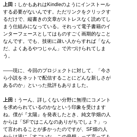
上田：
しかもあれはKindleのようにインストール
する必要がないんです。ただリンクをクリックす
るだけで、縦書きの文章がストレスなく読めてし
まう仕組みになっている。それって電子書籍のイ
ンターフェースとしてはものすごく画期的なこと
なんです。でも、技術に疎い人からすれば「なん
だ、よくあるやつじゃん」で片づけられてしま
う。
――現に、今回のプロジェクトに対して、「今さ
ら小説をネットで配信することにどんな新しさが
あるのか」といった批評もありました。
上田：
うーん、詳しくない分野に無理にコメント
を求められているのかなという印象を受けます
ね。僕が『太陽』を発表したとき、純文学畑の人
からは「SFではこんなのありがちでしょ？」っ
て言われることが多かったのですが、SF畑の人
からは逆に「すごいな、この発想」って言っても