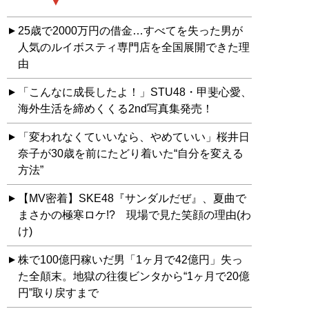
25歳で2000万円の借金…すべてを失った男が
人気のルイボスティ専門店を全国展開できた理
由
「こんなに成長したよ！」STU48・甲斐心愛、
海外生活を締めくくる2nd写真集発売！
「変われなくていいなら、やめていい」桜井日
奈子が30歳を前にたどり着いた“自分を変える
方法”
【MV密着】SKE48『サンダルだぜ』、夏曲で
まさかの極寒ロケ!? 現場で見た笑顔の理由(わ
け)
株で100億円稼いだ男「1ヶ月で42億円」失っ
た全顛末。地獄の往復ビンタから“1ヶ月で20億
円”取り戻すまで