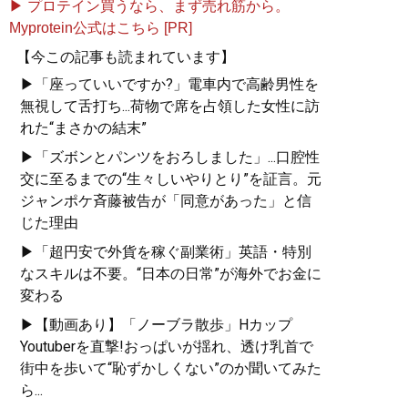
▶ プロテイン買うなら、まず売れ筋から。
Myprotein公式はこちら [PR]
【今この記事も読まれています】
▶「座っていいですか?」電車内で高齢男性を
無視して舌打ち...荷物で席を占領した女性に訪
れた“まさかの結末”
▶「ズボンとパンツをおろしました」...口腔性
交に至るまでの“生々しいやりとり”を証言。元
ジャンポケ斉藤被告が「同意があった」と信
じた理由
▶「超円安で外貨を稼ぐ副業術」英語・特別
なスキルは不要。“日本の日常”が海外でお金に
変わる
▶【動画あり】「ノーブラ散歩」Hカップ
Youtuberを直撃!おっぱいが揺れ、透け乳首で
街中を歩いて“恥ずかしくない”のか聞いてみた
ら...