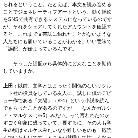
られるということ。たとえば、本文を読み進める
ことでジェネレーティブアートという、動く挿絵
をSNSで共有できるシステムになっているのです
が、それをシェアしてくれたアカウントを確認す
ると、これまで文芸誌に触れたことがないような
人たちにも届いていることがわかる。いい意味で
「誤配」が始まっているんです。
――そうした誤配から具体的にどんなことを期待
していますか。
上田：
以前、文学とはまったく関係のないリクル
ート社の役員をしている友人に、試しに僕のデビ
ュー作である『太陽』（※4）という小説を読ん
でもらったことがあるのですが、「なんかガルシ
ア・マルケス（※5）みたい」って言われたのが
すごく印象に残っていて。要するに、その人も学
生の頃はマルケスみたいな小難しいものも一応読
んでいたわけです。ところが就職して忙しくなっ