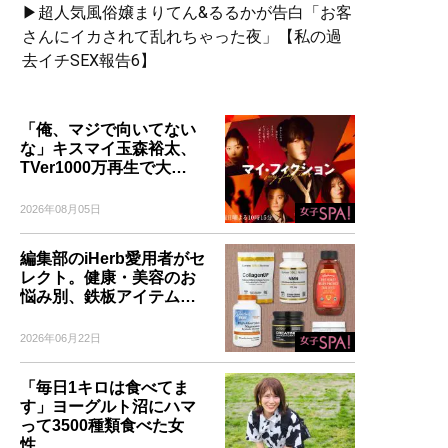
▶超人気風俗嬢まりてん&るるかが告白「お客
さんにイカされて乱れちゃった夜」【私の過
去イチSEX報告6】
「俺、マジで向いてない
な」キスマイ玉森裕太、
TVer1000万再生で大…
2026年08月05日
編集部のiHerb愛用者がセ
レクト。健康・美容のお
悩み別、鉄板アイテム…
2026年06月22日
「毎日1キロは食べてま
す」ヨーグルト沼にハマ
って3500種類食べた女
性…