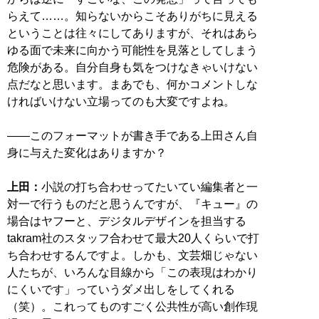
らえて……。知らないからこそありがちに見える
ということは往々にしてありますが、それはあら
ゆる面で未来に向かう可能性を見落としてしまう
危険がある。自分自身も気をつけなきゃいけない
点だなと思います。まあでも、何かコメントしな
ければいけない立場ってのも大変ですよね。
――このフォーマットが書き手である上田さん自
身に与えた変化はありますか？
上田：
小説の打ち合わせってたいてい編集者と一
対一で行うものだと思うんですが、『キュー』の
場合はヤフーと、デジタルデザインを担当する
takram社のスタッフ合わせて最大20人くらいで打
ち合わせするんですよ。しかも、文芸畑じゃない
人たちが、いろんな目線から「この表現はわかり
にくいです」っていうダメ出しをしてくれる
（笑）。これってものすごく公共性が高い創作現