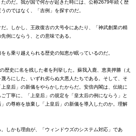
たのだ。我が国で何かが起きた時には、公称2679年続く歴
従うのではなく、「吉例」を探すのだ。
だ。しかし、王政復古の大号令にあたり、「神武創業の精
の先例にならう、との意味である。
をも乗り越えられる歴史の知恵が眠っているのだ。
の歴史に名を残した者を列挙した。蘇我入鹿、恵美押勝（え
を蔑ろにした、いずれ劣らぬ大悪人たちである。そして、そ
「上皇后」の新儀をやらかしたからだ。安倍内閣は、伝統に
もご丁寧に、「上皇后」の規定を「皇太后の例にならう」と
后」の尊称を放棄し「上皇后」の新儀を導入したのか。理解
。しかも理由が、「ウィンドウズのシステム対応」であ