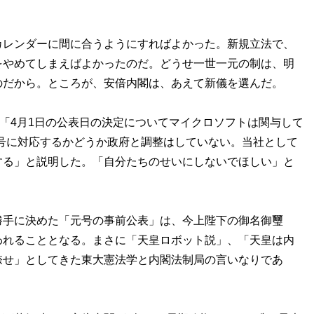
レンダーに間に合うようにすればよかった。新規立法で、
をやめてしまえばよかったのだ。どうせ一世一元の制は、明
のだから。ところが、安倍内閣は、あえて新儀を選んだ。
「4月1日の公表日の決定についてマイクロソフトは関与して
eで新元号に対応するかどうか政府と調整はしていない。当社として
する」と説明した。「自分たちのせいにしないでほしい」と
手に決めた「元号の事前公表」は、今上陛下の御名御璽
われることとなる。まさに「天皇ロボット説」、「天皇は内
捺せ」としてきた東大憲法学と内閣法制局の言いなりであ