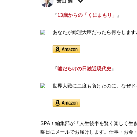
倉山 満
憲政史研究家。1973年、香川県生まれ。
『
13歳からの「くにまもり」
』
後、同大学院博士前期課程修了。在学中から
る。現在は、「
あなたが総理大臣だったら何をします
倉山塾
」塾長、ネット放送
「くにまもり」
』など多数。トランプ再来
『
増補版 嘘だらけの日米近現代史
』(扶桑社
『
嘘だらけの日独近現代史
』
『
増補版 嘘だらけ
世界大戦に二度も負けたのに、なぜド
トランプ再来で揺
SPA！編集部が「人生後半を賢く楽しく生
曜日にメールでお届けします。仕事・お金