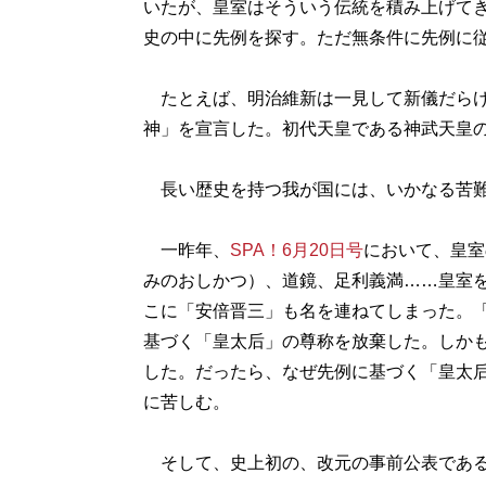
いたが、皇室はそういう伝統を積み上げてき
史の中に先例を探す。ただ無条件に先例に
たとえば、明治維新は一見して新儀だらけ
神」を宣言した。初代天皇である神武天皇
長い歴史を持つ我が国には、いかなる苦難
一昨年、
SPA！6月20日号
において、皇室
みのおしかつ）、道鏡、足利義満……皇室
こに「安倍晋三」も名を連ねてしまった。
基づく「皇太后」の尊称を放棄した。しか
した。だったら、なぜ先例に基づく「皇太
に苦しむ。
そして、史上初の、改元の事前公表である