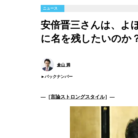
ニュース
安倍晋三さんは、よ
に名を残したいのか
倉山 満
バックナンバー
―［
言論ストロングスタイル
］―