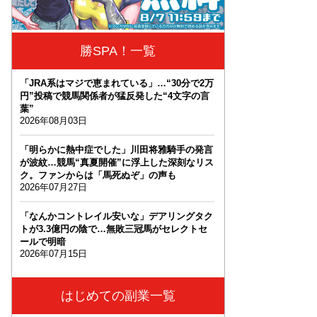
勝SPA！一覧
「JRA系はマジで恵まれている」…“30分で2万
円”投稿で競馬関係者が猛反発した“4文字の言
葉”
2026年08月03日
「明らかに熱中症でした」川田将雅騎手の発言
が波紋…競馬“真夏開催”に浮上した深刻なリス
ク。ファンからは「馬死ぬぞ」の声も
2026年07月27日
「なんかコントレイル安いな」デアリングタク
トが3.3億円の陰で…無敗三冠馬がセレクトセ
ールで明暗
2026年07月15日
はじめての副業一覧