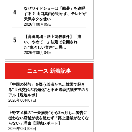
なぜワイドショーは「酷暑」を連呼
する？ 山口真由が明かす、テレビが
天気ネタを使い...
2026年08月05日
【高田馬場・路上刺殺事件】「痛
い、やめて…」法廷で公開され
た“生々しい音声”…懲...
2026年08月04日
ニュース 新着記事
「中国の関与」を疑う若者たち…韓国で起き
る“世代交代の右傾化”と不正選挙抗議デモのリ
アル【現地ルポ】
2026年08月07日
上野アメ横の“一斉摘発”から3ヵ月も…警告に
従わない店舗が後を絶たず「路上営業がなくな
らない」理由【現地レポート】
2026年08月06日