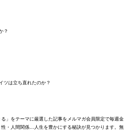
救国シンクタンク理事長兼所長。中央大学文学部史学科を卒業
’15年まで、国士舘大学日本政教研究所非常勤職員を務め
か？
局「
チャンネルくらら
」などを主宰。著書に『
13歳からの
で揺れる世界を見通すための新章を追加したベストセラー
新書)が発売中
の日米近現代史 (扶桑社新書)
』
イツは立ち直れたのか？
れる世界を見通すための、日米近現代史
きる」をテーマに厳選した記事をメルマガ会員限定で毎週金
・性・人間関係…人生を豊かにする秘訣が見つかります。無