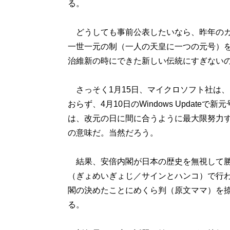
る。
どうしても事前公表したいなら、昨年のカ
一世一元の制（一人の天皇に一つの元号）
治維新の時にできた新しい伝統にすぎない
さっそく1月15日、マイクロソフト社は、
おらず、4月10日のWindows Updat
は、改元の日に間に合うように最大限努力
の意味だ。当然だろう。
結果、安倍内閣が日本の歴史を無視して勝
（ぎょめいぎょじ／サインとハンコ）で行
閣の決めたことにめくら判（原文ママ）を
る。