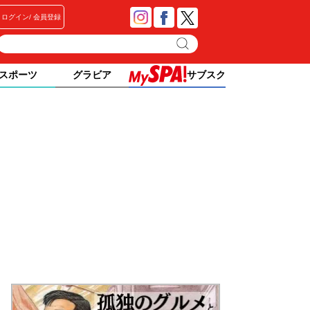
ログイン
会員登録
スポーツ
グラビア
サブスク