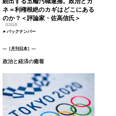
続出する五輪汚職逮捕。政治とカ
ネ＝利権根絶のカギはどこにある
のか？＜評論家・佐高信氏＞
月刊日本
バックナンバー
―［
月刊日本
］―
政治と経済の癒着