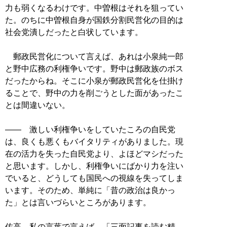
力も弱くなるわけです。中曽根はそれを狙ってい
た。のちに中曽根自身が国鉄分割民営化の目的は
社会党潰しだったと白状しています。
郵政民営化について言えば、あれは小泉純一郎
と野中広務の利権争いです。野中は郵政族のボス
だったからね。そこに小泉が郵政民営化を仕掛け
ることで、野中の力を削ごうとした面があったこ
とは間違いない。
―― 激しい利権争いをしていたころの自民党
は、良くも悪くもバイタリティがありました。現
在の活力を失った自民党より、よほどマシだった
と思います。しかし、利権争いにばかり力を注い
でいると、どうしても国民への視線を失ってしま
います。そのため、単純に「昔の政治は良かっ
た」とは言いづらいところがあります。
佐高 私の言葉で言えば、「三面記事を読む精