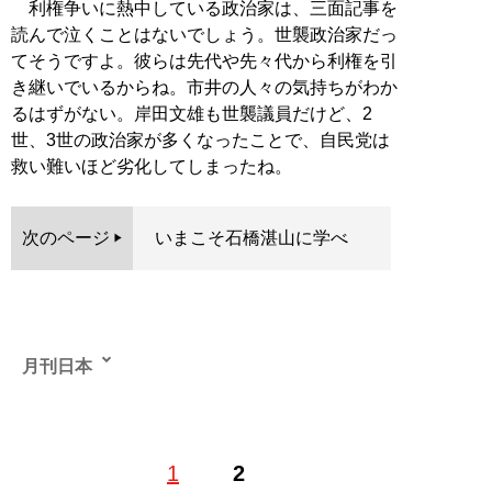
利権争いに熱中している政治家は、三面記事を
読んで泣くことはないでしょう。世襲政治家だっ
てそうですよ。彼らは先代や先々代から利権を引
き継いでいるからね。市井の人々の気持ちがわか
るはずがない。岸田文雄も世襲議員だけど、2
世、3世の政治家が多くなったことで、自民党は
救い難いほど劣化してしまったね。
次のページ
いまこそ石橋湛山に学べ
月刊日本
げっかんにっぽん●Twitter ID=
@GekkanNippon
。「日本
1
2
の自立と再生を目指す、闘う言論誌」を標榜する保守系