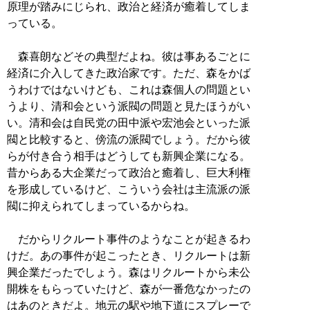
原理が踏みにじられ、政治と経済が癒着してしま
っている。
森喜朗などその典型だよね。彼は事あるごとに
経済に介入してきた政治家です。ただ、森をかば
うわけではないけども、これは森個人の問題とい
うより、清和会という派閥の問題と見たほうがい
い。清和会は自民党の田中派や宏池会といった派
閥と比較すると、傍流の派閥でしょう。だから彼
らが付き合う相手はどうしても新興企業になる。
昔からある大企業だって政治と癒着し、巨大利権
を形成しているけど、こういう会社は主流派の派
閥に抑えられてしまっているからね。
だからリクルート事件のようなことが起きるわ
けだ。あの事件が起こったとき、リクルートは新
興企業だったでしょう。森はリクルートから未公
開株をもらっていたけど、森が一番危なかったの
はあのときだよ。地元の駅や地下道にスプレーで