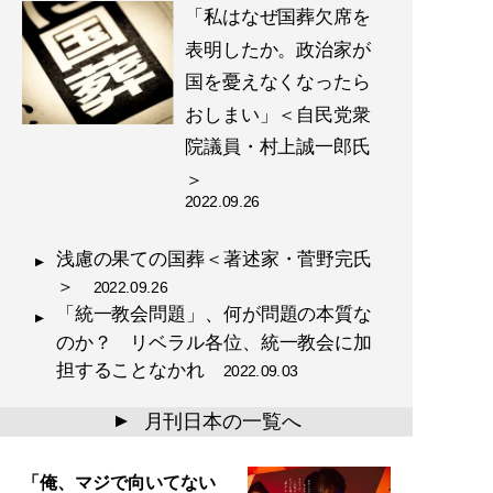
「私はなぜ国葬欠席を
表明したか。政治家が
国を憂えなくなったら
おしまい」＜自民党衆
院議員・村上誠一郎氏
＞
2022.09.26
浅慮の果ての国葬＜著述家・菅野完氏
＞
2022.09.26
「統一教会問題」、何が問題の本質な
のか？ リベラル各位、統一教会に加
担することなかれ
2022.09.03
月刊日本の一覧へ
▲
「俺、マジで向いてない