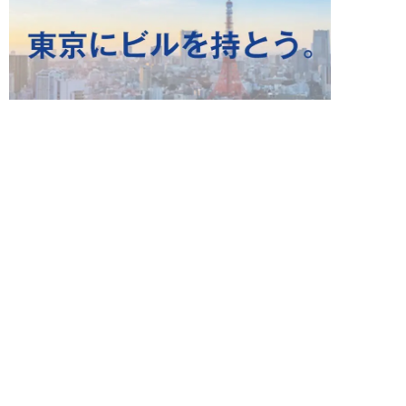
ニュース 新着記事
NEW!
ニュース
2026年08月06日
上野アメ横の“一斉摘発”から3ヵ
月も…警告に従わない店舗が後を
絶たず「路上...
デヤブロウ
NEW!
ニュース
2026年08月06日
値上げでも強い「チョコモナカジ