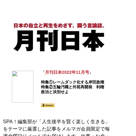
オピニオン誌。「左右」という偏狭な枠組みに囚われな
い硬派な論調とスタンスで知られる。
記事一覧へ
月刊日本2022年11月号
『
』
特集①レームダック化する岸田政権
特集②五輪汚職と外苑再開発 利権
政治と決別せよ
SPA！編集部が「人生後半を賢く楽しく生きる」
をテーマに厳選した記事をメルマガ会員限定で毎