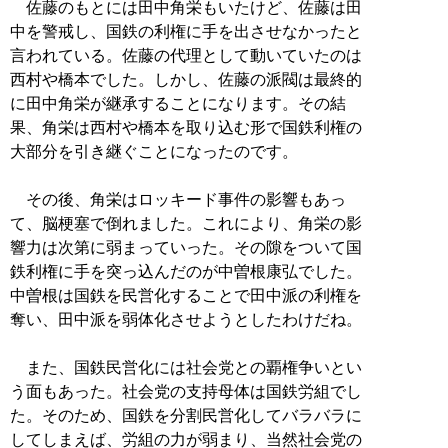
佐藤のもとには田中角栄もいたけど、佐藤は田
中を警戒し、国鉄の利権に手を出させなかったと
言われている。佐藤の代理として動いていたのは
西村や橋本でした。しかし、佐藤の派閥は最終的
に田中角栄が継承することになります。その結
果、角栄は西村や橋本を取り込む形で国鉄利権の
大部分を引き継ぐことになったのです。
その後、角栄はロッキード事件の影響もあっ
て、脳梗塞で倒れました。これにより、角栄の影
響力は次第に弱まっていった。その隙をついて国
鉄利権に手を突っ込んだのが中曽根康弘でした。
中曽根は国鉄を民営化することで田中派の利権を
奪い、田中派を弱体化させようとしたわけだね。
また、国鉄民営化には社会党との覇権争いとい
う面もあった。社会党の支持母体は国鉄労組でし
た。そのため、国鉄を分割民営化してバラバラに
してしまえば、労組の力が弱まり、当然社会党の