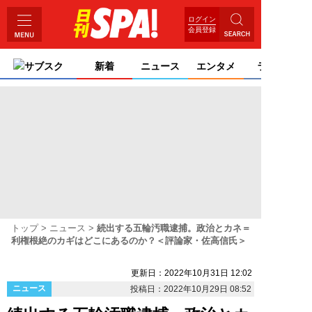
ログイン
会員登録
サブスク
新着
ニュース
エンタメ
ライフ
トップ
ニュース
続出する五輪汚職逮捕。政治とカネ＝
利権根絶のカギはどこにあるのか？＜評論家・佐高信氏＞
更新日：2022年10月31日 12:02
ニュース
投稿日：2022年10月29日 08:52