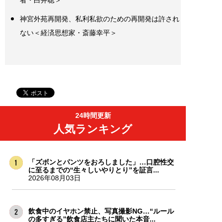
神宮外苑再開発、私利私欲のための再開発は許され
ない＜経済思想家・斎藤幸平＞
24時間更新
人気ランキング
「ズボンとパンツをおろしました」…口腔性交
に至るまでの“生々しいやりとり”を証言...
2026年08月03日
飲食中のイヤホン禁止、写真撮影NG…“ルール
の多すぎる”飲食店主たちに聞いた本音...