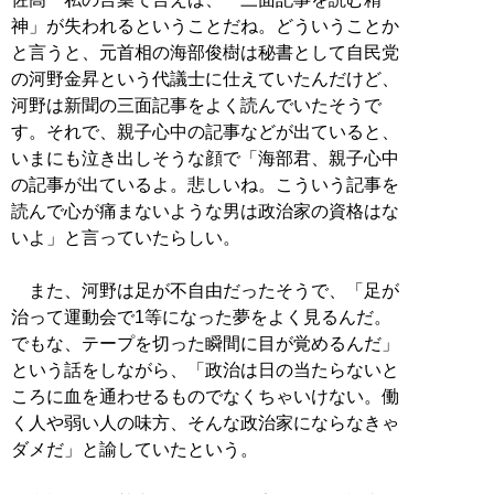
神」が失われるということだね。どういうことか
と言うと、元首相の海部俊樹は秘書として自民党
の河野金昇という代議士に仕えていたんだけど、
河野は新聞の三面記事をよく読んでいたそうで
す。それで、親子心中の記事などが出ていると、
いまにも泣き出しそうな顔で「海部君、親子心中
の記事が出ているよ。悲しいね。こういう記事を
読んで心が痛まないような男は政治家の資格はな
いよ」と言っていたらしい。
また、河野は足が不自由だったそうで、「足が
治って運動会で1等になった夢をよく見るんだ。
でもな、テープを切った瞬間に目が覚めるんだ」
という話をしながら、「政治は日の当たらないと
ころに血を通わせるものでなくちゃいけない。働
く人や弱い人の味方、そんな政治家にならなきゃ
ダメだ」と諭していたという。