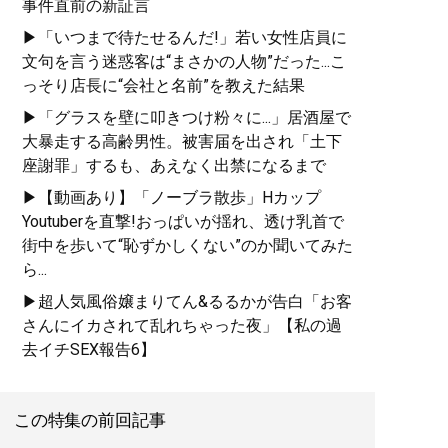
事件直前の新証言
▶「いつまで待たせるんだ!」若い女性店員に
文句を言う迷惑客は“まさかの人物”だった...こ
っそり店長に“会社と名前”を教えた結果
▶「グラスを壁に叩きつけ粉々に...」居酒屋で
大暴走する高齢男性。被害届を出され「土下
座謝罪」するも、あえなく出禁になるまで
▶【動画あり】「ノーブラ散歩」Hカップ
Youtuberを直撃!おっぱいが揺れ、透け乳首で
街中を歩いて“恥ずかしくない”のか聞いてみた
ら...
▶超人気風俗嬢まりてん&るるかが告白「お客
さんにイカされて乱れちゃった夜」【私の過
去イチSEX報告6】
この特集の前回記事