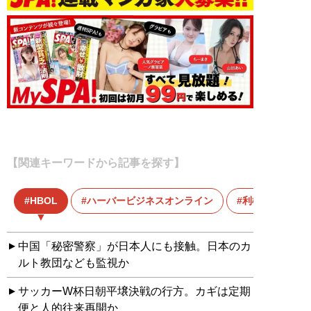
【関連キーワードから記事を探す】
HBOL
ハーバービジネスオンライン
利権
中国「秘密警察」が日本人にも接触。日本のカ
ルト教団なども監視か
サッカーW杯日朝平壌決戦の行方。カギは定期
便と人的往来再開か