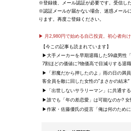
※登録後、メール認証が必要です。受信し
※認証メールが届かない場合、迷惑メール
ります。再度ご登録ください。
▶ 月2,980円で始める自己投資。初心者向けch
【今この記事も読まれています】
▶大手メーカーを早期退職した59歳男性「
7割ほどの価値に?物価高で目減りする退
▶「邪魔だから押したのよ」雨の日の満員
客全員を敵に回した女性の“まさかの結末”
▶「出世しないサラリーマン」に共通する5
▶誰でも「年の差恋愛」は可能なのか? 女
▶作家・佐藤優氏の提言「俺は何のために