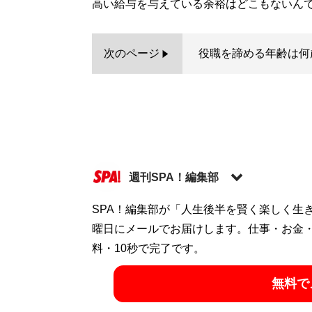
高い給与を与えている余裕はどこもないん
次のページ
役職を諦める年齢は何
週刊SPA！編集部
SPA！編集部が「人生後半を賢く楽しく生
記事一覧へ
曜日にメールでお届けします。仕事・お金
料・10秒で完了です。
無料で