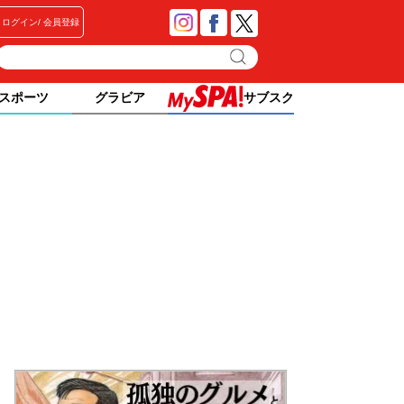
ログイン
会員登録
スポーツ
グラビア
サブスク