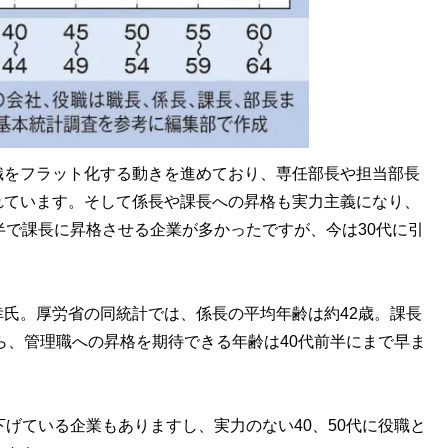
織をフラット化する動きを進めており、専任部長や担当部長
れています。そして係長や課長への昇格も実力主義になり、
半で課長に昇格させる企業が多かったですが、今は30代に引
氏。厚労省の同統計では、係長の平均年齢は約42歳。課長
から、管理職への昇格を期待できる年齢は40代前半にまで早ま
下げている企業もありますし、実力のない40、50代に役職と