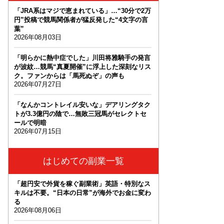
「JRA系はマジで恵まれている」…“30分で2万
円”投稿で競馬関係者が猛反発した“4文字の言
葉”
2026年08月03日
「明らかに熱中症でした」川田将雅騎手の発言
が波紋…競馬“真夏開催”に浮上した深刻なリス
ク。ファンからは「馬死ぬぞ」の声も
2026年07月27日
「なんかコントレイル安いな」デアリングタク
トが3.3億円の陰で…無敗三冠馬がセレクトセ
ールで明暗
2026年07月15日
はじめての副業一覧
「超円安で外貨を稼ぐ副業術」英語・特別なス
キルは不要。“日本の日常”が海外でお金に変わ
る
2026年08月06日