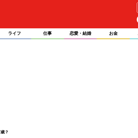
ライフ
仕事
恋愛・結婚
お金
何歳？