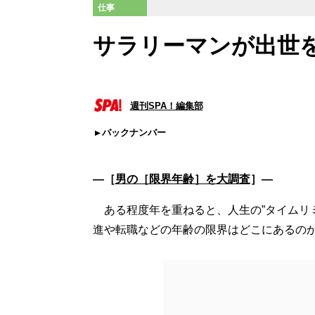
仕事
サラリーマンが出世
週刊SPA！編集部
バックナンバー
―［
男の［限界年齢］を大調査
］―
ある程度年を重ねると、人生の”タイムリ
進や転職などの年齢の限界はどこにあるの