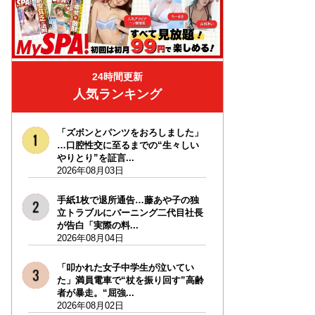
24時間更新
人気ランキング
「ズボンとパンツをおろしました」
…口腔性交に至るまでの“生々しい
やりとり”を証言...
2026年08月03日
手紙1枚で退所通告…藤あや子の独
立トラブルにバーニング二代目社長
が告白「実際の料...
2026年08月04日
「叩かれた女子中学生が泣いてい
た」満員電車で“杖を振り回す”高齢
者が暴走。“屈強...
2026年08月02日