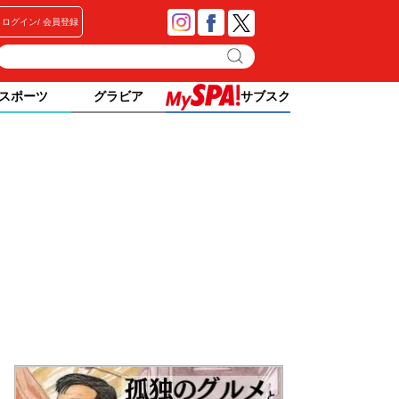
ログイン
会員登録
スポーツ
グラビア
サブスク