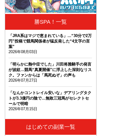
勝SPA！一覧
「JRA系はマジで恵まれている」…“30分で2万
円”投稿で競馬関係者が猛反発した“4文字の言
葉”
2026年08月03日
「明らかに熱中症でした」川田将雅騎手の発言
が波紋…競馬“真夏開催”に浮上した深刻なリス
ク。ファンからは「馬死ぬぞ」の声も
2026年07月27日
「なんかコントレイル安いな」デアリングタク
トが3.3億円の陰で…無敗三冠馬がセレクトセ
ールで明暗
2026年07月15日
はじめての副業一覧