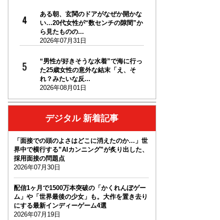
ある朝、玄関のドアがなぜか開かな
い…20代女性が“数センチの隙間”か
ら見たものの...
2026年07月31日
“男性が好きそうな水着”で海に行っ
た25歳女性の意外な結末「え、そ
れ？みたいな反...
2026年08月01日
デジタル 新着記事
「面接での頭のよさはどこに消えたのか…」世
界中で横行する”AIカンニング”が炙り出した、
採用面接の問題点
2026年07月30日
配信1ヶ月で1500万本突破の「かくれんぼゲー
ム」や「世界最後の少女」も。大作を置き去り
にする最新インディーゲーム4選
2026年07月19日