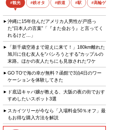
観光
鉄オタ
鉄道
駅
高輪ゲートウェイ
沖縄に15年住んだアメリカ人男性が戸惑っ
た“日本人の言葉”「『また会おう』と言ってく
れるけど…」
「新千歳空港まで迎えに来て！」180km離れた
旭川に住む友人を“パシろうとする”カップルの
末路。ほかの友人たちにも見放されたワケ
GO TOで海の幸が無料？函館で3泊4日のワー
ケーションを体験してきた
ド底辺キャバ嬢が教える、大阪の夜の街でおす
すめしたいスポット3選
スカイツリーが今なら「入場料金50％オフ」最
もお得な購入方法を解説