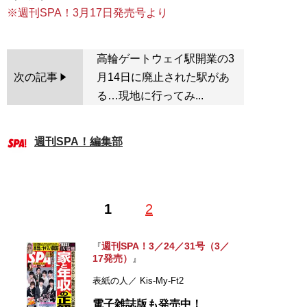
※週刊SPA！3月17日発売号より
高輪ゲートウェイ駅開業の3
次の記事
月14日に廃止された駅があ
る…現地に行ってみ...
週刊SPA！編集部
1
2
週刊SPA！3／24／31号（3／
『
17発売）
』
表紙の人／ Kis-My-Ft2
電子雑誌版も発売中！