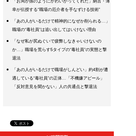
「お局が孫のようにかわいがってくれた」納言・薄
幸が伝授する“職場の厄介者を手なずける技術”
「あの人がいるだけで精神的になぜか削られる…」
職場の“毒社員”は追い出してはいけない理由
「なぜ私が尻ぬぐいで疲弊しなきゃいけないの
か…」職場を荒らす5タイプの“毒社員”の実態と撃
退法
「あの人がいるだけで職場がしんどい」約4割が遭
遇している“毒社員”の正体…「不機嫌アピール」
「反対意見を聞かない」人の共通点と撃退法