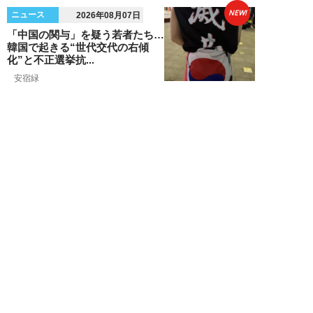
NEW!
ニュース
2026年08月07日
「中国の関与」を疑う若者たち…
韓国で起きる“世代交代の右傾
化”と不正選挙抗...
安宿緑
NEW!
ニュース
2026年08月06日
上野アメ横の“一斉摘発”から3ヵ
月も…警告に従わない店舗が後を
絶たず「路上...
デヤブロウ
NEW!
ニュース
2026年08月06日
値上げでも強い「チョコモナカジ
ャンボ」に対し、「パピコ」は減
収…「定番アイ...
不破聡