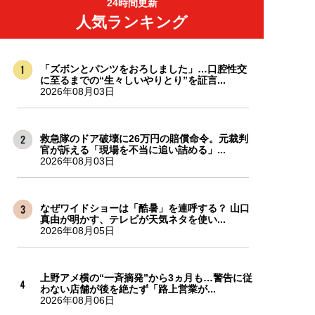
24時間更新
人気ランキング
「ズボンとパンツをおろしました」…口腔性交
に至るまでの“生々しいやりとり”を証言...
2026年08月03日
救急隊のドア破壊に26万円の賠償命令。元裁判
官が訴える「現場を不当に追い詰める」...
2026年08月03日
なぜワイドショーは「酷暑」を連呼する？ 山口
真由が明かす、テレビが天気ネタを使い...
2026年08月05日
上野アメ横の“一斉摘発”から3ヵ月も…警告に従
わない店舗が後を絶たず「路上営業が...
2026年08月06日