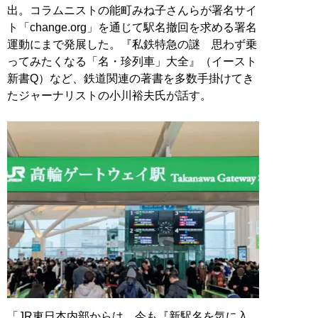
出。コラムニストの能町みね子さんらが署名サイ
ト「change.org」を通じて駅名撤回を求める署名
運動にまで発展した。『私鉄特急の謎 思わず乗
ってみたくなる「名・珍列車」大全』（イースト
新書Q）など、鉄道関連の著書を多数手掛けてき
たジャーナリストの小川裕夫氏が話す。
「JR東日本内部からは、今も『新駅名を気に入