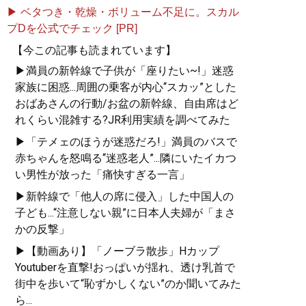
▶ ベタつき・乾燥・ボリューム不足に。スカル
プDを公式でチェック [PR]
【今この記事も読まれています】
▶満員の新幹線で子供が「座りたい~!」迷惑
家族に困惑...周囲の乗客が内心“スカッ”とした
おばあさんの行動/お盆の新幹線、自由席はど
れくらい混雑する?JR利用実績を調べてみた
▶「テメェのほうが迷惑だろ!」満員のバスで
赤ちゃんを怒鳴る“迷惑老人”...隣にいたイカつ
い男性が放った「痛快すぎる一言」
▶新幹線で「他人の席に侵入」した中国人の
子ども...“注意しない親”に日本人夫婦が「まさ
かの反撃」
▶【動画あり】「ノーブラ散歩」Hカップ
Youtuberを直撃!おっぱいが揺れ、透け乳首で
街中を歩いて“恥ずかしくない”のか聞いてみた
ら...