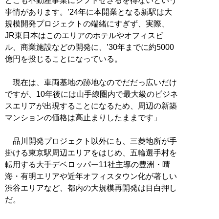
どこも不動産事業にシフトせざるを得ないという
事情があります。’24年に本開業となる新駅は大
規模開発プロジェクトの端緒にすぎず、実際、
JR東日本はこのエリアのホテルやオフィスビ
ル、商業施設などの開発に、’30年までに約5000
億円を投じることになっている。
現在は、車両基地の跡地なのでだだっ広いだけ
ですが、10年後には山手線圏内で最大級のビジネ
スエリアが出現することになるため、周辺の新築
マンションの価格は高止まりしたままです」
品川開発プロジェクト以外にも、三菱地所が手
掛ける東京駅周辺エリアをはじめ、五輪選手村を
転用する大手デベロッパー11社主導の豊洲・晴
海・有明エリアや近年オフィスタウン化が著しい
渋谷エリアなど、都内の大規模再開発は目白押し
だ。