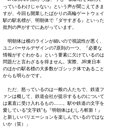
っているわけじゃない』という声が聞こえてきま
すが、今回も開業したばかりの高輪ゲートウェイ
駅の駅名標が、明朝体で『ダサすぎる』といった
批判の声がすでにあがっています。
明朝体は横のラインが細いので視認性が悪く、
ユニバーサルデザインの7原則の一つ、『必要な
情報がすぐわかる』という要素に欠けているのは
問題だと言わざるを得ません。実際、JR東日本
のほかの駅名標の大多数がゴシック体であること
からも明らかです。
ただ、怒っているのは一般の人たちで、鉄道フ
ァンは概して、鉄道会社が提示するものについて
は素直に受け入れるもの……。駅や鉄道の文字を
愛している“文字鉄”も『明朝体はむしろ斬新！』
と新しいバリエーションを楽しんでいるのではな
いか（笑）」