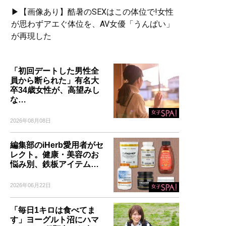
▶【画像あり】酷暑のSEXはこの体位で!女性
が思わずアエぐ体位を、AV女優「うんぱい」
が再現した
「初回デートした男性全
員から断られた」有名大
卒34歳女性が、高望みし
な…
2026年08月08日
編集部のiHerb愛用者がセ
レクト。健康・美容のお
悩み別、鉄板アイテム…
2026年06月22日
「毎日1キロは食べてま
す」ヨーグルト沼にハマ