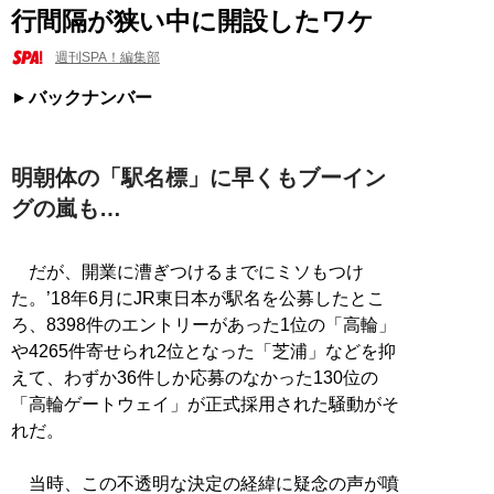
行間隔が狭い中に開設したワケ
週刊SPA！編集部
バックナンバー
明朝体の「駅名標」に早くもブーイン
グの嵐も…
だが、開業に漕ぎつけるまでにミソもつけ
た。’18年6月にJR東日本が駅名を公募したとこ
ろ、8398件のエントリーがあった1位の「高輪」
や4265件寄せられ2位となった「芝浦」などを抑
えて、わずか36件しか応募のなかった130位の
「高輪ゲートウェイ」が正式採用された騒動がそ
れだ。
当時、この不透明な決定の経緯に疑念の声が噴