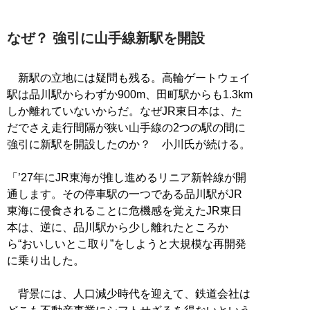
なぜ？ 強引に山手線新駅を開設
新駅の立地には疑問も残る。高輪ゲートウェイ
駅は品川駅からわずか900m、田町駅からも1.3km
しか離れていないからだ。なぜJR東日本は、た
だでさえ走行間隔が狭い山手線の2つの駅の間に
強引に新駅を開設したのか？ 小川氏が続ける。
「’27年にJR東海が推し進めるリニア新幹線が開
通します。その停車駅の一つである品川駅がJR
東海に侵食されることに危機感を覚えたJR東日
本は、逆に、品川駅から少し離れたところか
ら“おいしいとこ取り”をしようと大規模な再開発
に乗り出した。
背景には、人口減少時代を迎えて、鉄道会社は