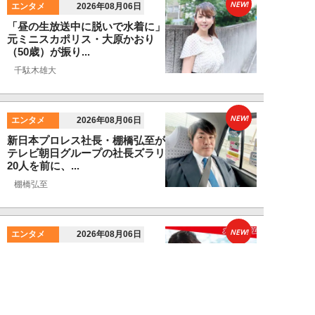
NEW!
エンタメ
2026年08月06日
「昼の生放送中に脱いで水着に」
元ミニスカポリス・大原かおり
（50歳）が振り...
千駄木雄大
NEW!
エンタメ
2026年08月06日
新日本プロレス社長・棚橋弘至が
テレビ朝日グループの社長ズラリ
20人を前に、...
棚橋弘至
NEW!
エンタメ
2026年08月06日
小島瑠那、プールに浮かぶ真ん丸
ヒップに注目！グラビアメイキン
グMySPA!...