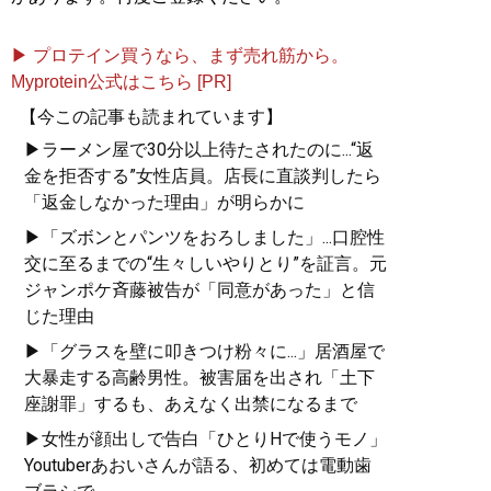
▶ プロテイン買うなら、まず売れ筋から。
Myprotein公式はこちら [PR]
【今この記事も読まれています】
▶ラーメン屋で30分以上待たされたのに...“返
金を拒否する”女性店員。店長に直談判したら
「返金しなかった理由」が明らかに
▶「ズボンとパンツをおろしました」...口腔性
交に至るまでの“生々しいやりとり”を証言。元
ジャンポケ斉藤被告が「同意があった」と信
じた理由
▶「グラスを壁に叩きつけ粉々に...」居酒屋で
大暴走する高齢男性。被害届を出され「土下
座謝罪」するも、あえなく出禁になるまで
▶女性が顔出しで告白「ひとりHで使うモノ」
Youtuberあおいさんが語る、初めては電動歯