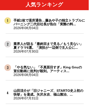
人気ランキング
手紙1枚で退所通告…藤あや子の独立トラブルに
バーニング二代目社長が告白「実際の料...
2026年08月04日
業界人が語る「最終回まで見る／もう見ない」
夏ドラマ6選。「演技が一辺倒で主人公に...
2026年07月30日
「やる気ない」「不真面目すぎ」King Gnuの
宣伝動画に批判が殺到。アーティス...
2026年08月04日
山田涼介が「旧ジャニーズ、STARTO史上初の
快挙」を達成。矢沢永吉、福山雅治、...
2026年07月31日