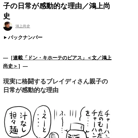
子の日常が感動的な理由／鴻上尚
史
鴻上尚史
バックナンバー
―［
連載「ドン・キホーテのピアス」＜文／鴻上
尚史＞
］―
現実に格闘するブレイディさん親子の
日常が感動的な理由