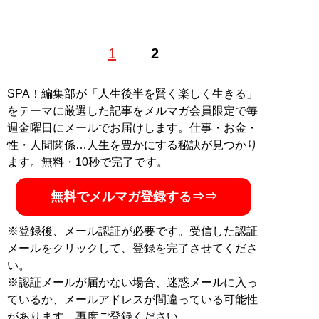
『
ドン・キホーテ 笑う! (ドン・キホーテのピア
1
2
ス19)
』
SPA！編集部が「人生後半を賢く楽しく生きる」
『週刊SPA!』(扶桑社)好評連載コラムの待望の
単行本化 第19弾!2018年1月2・9日合併号〜
をテーマに厳選した記事をメルマガ会員限定で毎
2020年5月26日号まで、全96本。
週金曜日にメールでお届けします。仕事・お金・
性・人間関係…人生を豊かにする秘訣が見つかり
ます。無料・10秒で完了です。
記事一覧へ
無料でメルマガ登録する⇒⇒
※登録後、メール認証が必要です。受信した認証
メールをクリックして、登録を完了させてくださ
い。
※認証メールが届かない場合、迷惑メールに入っ
ているか、メールアドレスが間違っている可能性
があります。再度ご登録ください。