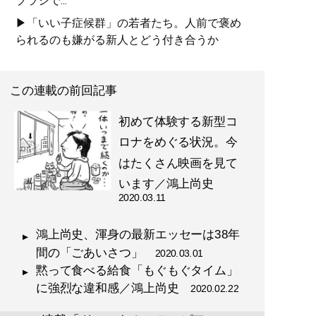
ブラシで...
▶「いい子症候群」の若者たち。人前で褒め
られるのも嫌がる新人とどう付き合うか
この連載の前回記事
初めて体験する新型コ
ロナをめぐる状況。今
はたくさん映画を見て
います／鴻上尚史
2020.03.11
鴻上尚史、渾身の最新エッセーは38年
間の「ごあいさつ」
2020.03.01
黙って食べる給食「もぐもぐタイム」
に強烈な違和感／鴻上尚史
2020.02.22