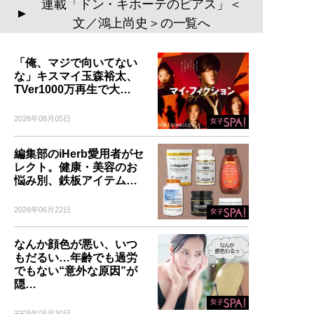
連載「ドン・キホーテのピアス」＜
▲
文／鴻上尚史＞の一覧へ
「俺、マジで向いてない
な」キスマイ玉森裕太、
TVer1000万再生で大…
2026年08月05日
編集部のiHerb愛用者がセ
レクト。健康・美容のお
悩み別、鉄板アイテム…
2026年06月22日
なんか顔色が悪い、いつ
もだるい…年齢でも過労
でもない“意外な原因”が
隠…
2026年06月30日