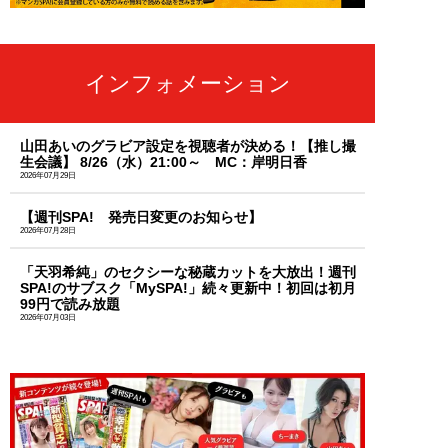
インフォメーション
山田あいのグラビア設定を視聴者が決める！【推し撮
生会議】 8/26（水）21:00～ MC：岸明日香
2026年07月29日
【週刊SPA! 発売日変更のお知らせ】
2026年07月28日
「天羽希純」のセクシーな秘蔵カットを大放出！週刊
SPA!のサブスク「MySPA!」続々更新中！初回は初月
99円で読み放題
2026年07月03日