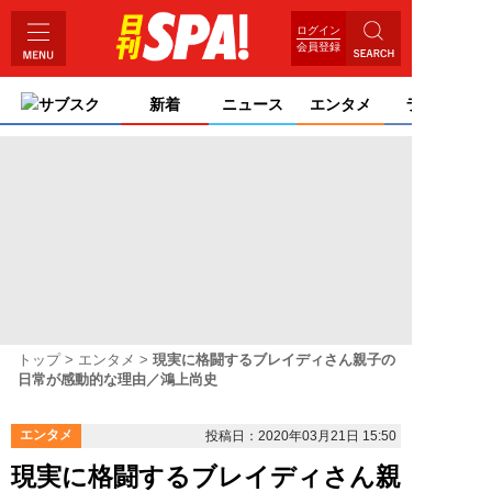
ログイン
会員登録
サブスク
新着
ニュース
エンタメ
ライフ
トップ
エンタメ
現実に格闘するブレイディさん親子の
日常が感動的な理由／鴻上尚史
エンタメ
投稿日：2020年03月21日 15:50
現実に格闘するブレイディさん親