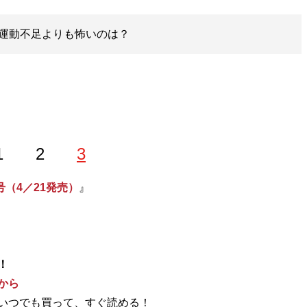
運動不足よりも怖いのは？
1
2
3
号（4／21発売）
』
！
から
いつでも買って、すぐ読める！