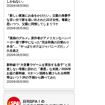
しかねない」
2026年08月09日
「新しい家族にお金をかけたい」父親の身勝手
な言い分で家を追い出された22才女性。毒親と
思いつつ、父親に同情してしまうワケ
2026年08月09日
『孤独のグルメ』原作者がアメリカンなハンバ
ーガー屋で夢中になった“完全和風の日替わり
弁当”…「やっぱりボクはジャパニーズだ」／
久住昌之
2026年08月09日
新幹線で“大音量でゲームを実況する息子”と注
意しない母親に訪れた「最悪」な末路／2026年
お盆の新幹線、Uターン混雑を避けられる時間
帯はいつ？JRの予測から調べてみた
2026年08月09日