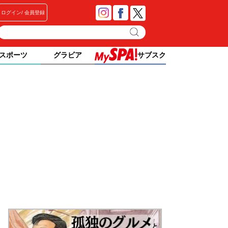
ログイン
会員登録
スポーツ
グラビア
サブスク