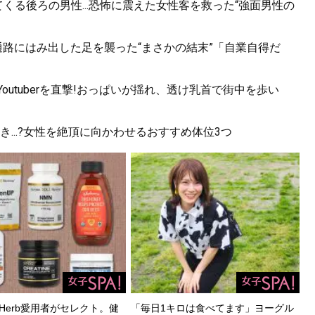
くる後ろの男性...恐怖に震えた女性客を救った“強面男性の
.通路にはみ出した足を襲った“まさかの結末”「自業自得だ
utuberを直撃!おっぱいが揺れ、透け乳首で街中を歩い
...?女性を絶頂に向かわせるおすすめ体位3つ
Herb愛用者がセレクト。健
「毎日1キロは食べてます」ヨーグル