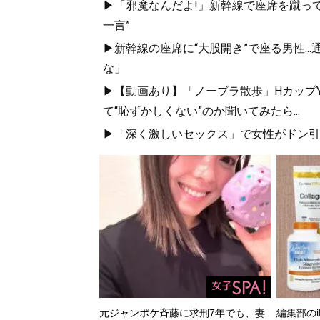
▶「邪魔なんだよ!」新幹線で座席を蹴って
一言”
▶新幹線の座席に“大股開き”で座る男性..
な」
▶【動画あり】「ノーブラ散歩」HカップYo
て“恥ずかしくない”のか聞いてみたら...
▶「深く激しいセックス」で女性がドン引き
元ジャンポケ斉藤に求刑7年でも、妻
編集部のi