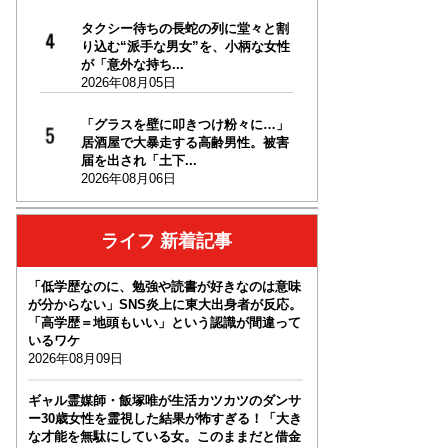
タクシー待ちの長蛇の列に堂々と割
り込む“派手な男女”を、小柄な女性
が「意外な持ち...
2026年08月05日
「グラスを壁に叩きつけ粉々に…」
居酒屋で大暴走する高齢男性。被害
届を出され「土下...
2026年08月06日
ライフ 新着記事
「低学歴なのに、勉強や読書が好きなのは意味
が分からない」SNS炎上に東大出身者が反応。
「高学歴＝地頭もいい」という認識が間違って
いるワケ
2026年08月09日
ギャル霊媒師・飯塚唯が生活カツカツのダンサ
ー30歳女性を霊視した結果が怖すぎる！「大き
な才能を無駄にしている女。このままだと借金