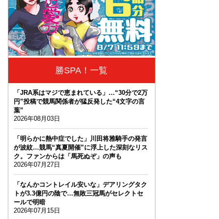
勝SPA！一覧
「JRA系はマジで恵まれている」…“30分で2万
円”投稿で競馬関係者が猛反発した“4文字の言
葉”
2026年08月03日
「明らかに熱中症でした」川田将雅騎手の発言
が波紋…競馬“真夏開催”に浮上した深刻なリス
ク。ファンからは「馬死ぬぞ」の声も
2026年07月27日
「なんかコントレイル安いな」デアリングタク
トが3.3億円の陰で…無敗三冠馬がセレクトセ
ールで明暗
2026年07月15日