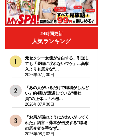
24時間更新
人気ランキング
元セクシー女優が告白する、引退し
ても「昼職に戻れないワケ」…高収
入よりも厄介な“...
2026年07月30日
「あの人がいるだけで職場がしんど
い」約4割が遭遇している“毒社
員”の正体…「不機...
2026年07月30日
「お局が孫のようにかわいがってく
れた」納言・薄幸が伝授する“職場
の厄介者を手なず...
2026年08月02日