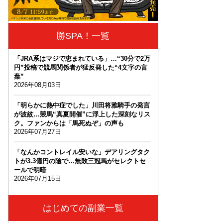
勝SPA！一覧
「JRA系はマジで恵まれている」…“30分で2万
円”投稿で競馬関係者が猛反発した“4文字の言
葉”
2026年08月03日
「明らかに熱中症でした」川田将雅騎手の発言
が波紋…競馬“真夏開催”に浮上した深刻なリス
ク。ファンからは「馬死ぬぞ」の声も
2026年07月27日
「なんかコントレイル安いな」デアリングタク
トが3.3億円の陰で…無敗三冠馬がセレクトセ
ールで明暗
2026年07月15日
はじめての副業一覧