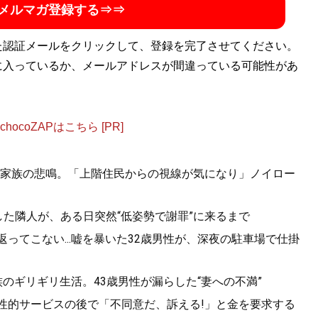
メルマガ登録する⇒⇒
た認証メールをクリックして、登録を完了させてください。
に入っているか、メールアドレスが間違っている可能性があ
ocoZAPはこちら [PR]
家族の悲鳴。「上階住民からの視線が気になり」ノイロー
した隣人が、ある日突然“低姿勢で謝罪”に来るまで
月返ってこない...嘘を暴いた32歳男性が、深夜の駐車場で仕掛
族のギリギリ生活。43歳男性が漏らした“妻への不満”
。性的サービスの後で「不同意だ、訴える!」と金を要求する