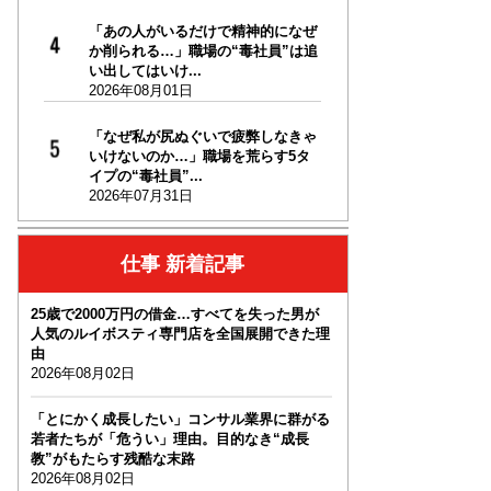
「あの人がいるだけで精神的になぜ
か削られる…」職場の“毒社員”は追
い出してはいけ...
2026年08月01日
「なぜ私が尻ぬぐいで疲弊しなきゃ
いけないのか…」職場を荒らす5タ
イプの“毒社員”...
2026年07月31日
仕事 新着記事
25歳で2000万円の借金…すべてを失った男が
人気のルイボスティ専門店を全国展開できた理
由
2026年08月02日
「とにかく成長したい」コンサル業界に群がる
若者たちが「危うい」理由。目的なき“成長
教”がもたらす残酷な末路
2026年08月02日