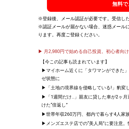
無料で
記事一覧へ
※登録後、メール認証が必要です。受信し
※認証メールが届かない場合、迷惑メール
ります。再度ご登録ください。
▶ 月2,980円で始める自己投資。初心者向けch
【今この記事も読まれています】
▶マイホーム近くに「タワマンができた」
ゼ状態に
▶「土地の境界線を侵略している!」豹変
▶「1週間だけ...」親友に貸した車が2ヶ
けた“倍返し”
▶世帯年収260万円、都内で暮らす4人家
▶メンズエステ店での“美人局”に要注意