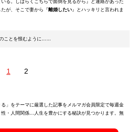
ている。しばらくこちらで面倒を見るから』と連絡があった
したが、そこで妻から『
離婚したい
』とハッキリと言われま
のことを恨むように……
1
2
ンルを扱うフリーライター。リサーチャーとしても活動して
きる」をテーマに厳選した記事をメルマガ会員限定で毎週金
ンデモエピソード。4年前から東京と地方の二拠点生活を満喫
・性・人間関係…人生を豊かにする秘訣が見つかります。無