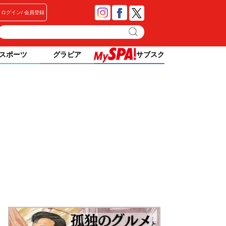
ログイン
会員登録
スポーツ
グラビア
サブスク