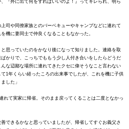
が、『外に出て何をすればいいのよ！』ってキレられ、明ら
上司や同僚家族とのバーベキューやキャンプなどに連れて
れを機に妻同士で仲良くなることもなかった。
』と思っていたのをかなり後になって知りました。連絡を取
達ばかりで、こっちでももう少し人付き合いをしたらどうだ
こんな辺鄙な場所に連れてきたクセに偉そうなこと言わない
して1年くらい経ったころの出来事でしたが、これを機に子供
りました」
連れて実家に帰省。そのまま戻ってくることは二度となかっ
改善できるかなと思っていましたが、帰省してすぐお義父さ