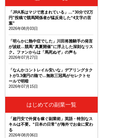
「JRA系はマジで恵まれている」…“30分で2万
円”投稿で競馬関係者が猛反発した“4文字の言
葉”
2026年08月03日
「明らかに熱中症でした」川田将雅騎手の発言
が波紋…競馬“真夏開催”に浮上した深刻なリス
ク。ファンからは「馬死ぬぞ」の声も
2026年07月27日
「なんかコントレイル安いな」デアリングタク
トが3.3億円の陰で…無敗三冠馬がセレクトセ
ールで明暗
2026年07月15日
はじめての副業一覧
「超円安で外貨を稼ぐ副業術」英語・特別なス
キルは不要。“日本の日常”が海外でお金に変わ
る
2026年08月06日