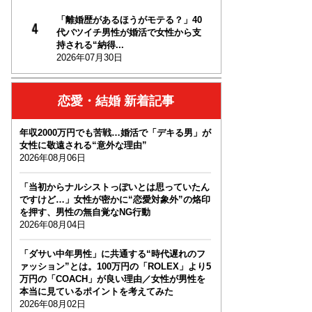
「離婚歴があるほうがモテる？」40
代バツイチ男性が婚活で女性から支
持される“納得...
2026年07月30日
恋愛・結婚 新着記事
年収2000万円でも苦戦…婚活で「デキる男」が
女性に敬遠される“意外な理由”
2026年08月06日
「当初からナルシストっぽいとは思っていたん
ですけど…」女性が密かに“恋愛対象外”の烙印
を押す、男性の無自覚なNG行動
2026年08月04日
「ダサい中年男性」に共通する“時代遅れのフ
ァッション”とは。100万円の「ROLEX」より5
万円の「COACH」が良い理由／女性が男性を
本当に見ているポイントを考えてみた
2026年08月02日