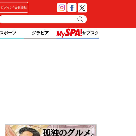
ログイン
会員登録
スポーツ
グラビア
サブスク