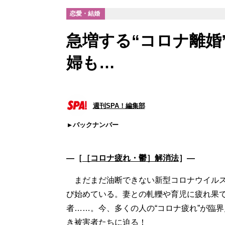
恋愛・結婚
急増する“コロナ離婚
婦も…
週刊SPA！編集部
バックナンバー
―［
［コロナ疲れ・鬱］解消法
］―
まだまだ油断できない新型コロナウイルス
び始めている。妻との軋轢や育児に疲れ果
者……。今、多くの人の“コロナ疲れ”が臨
き被害者たちに迫る！