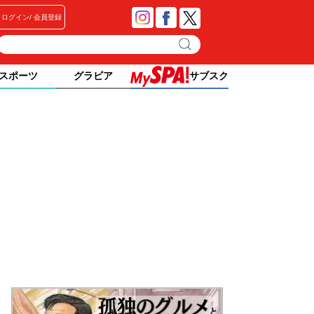
ログイン
会員登録
スポーツ
グラビア
サブスク