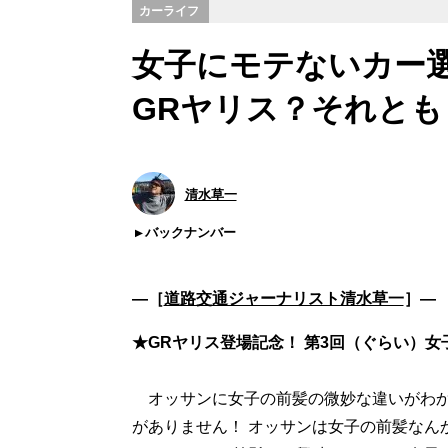
カーライフ
女子にモテないカー
GRヤリス？それとも
清水草一
バックナンバー
―［
道路交通ジャーナリスト清水草一
］―
★GRヤリス登場記念！ 第3回（ぐらい）
オッサンに女子の前髪の微妙な違いがわか
がありません！ オッサンは女子の前髪なん