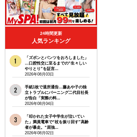
24時間更新
人気ランキング
「ズボンとパンツをおろしました」
…口腔性交に至るまでの“生々しい
やりとり”を証言...
2026年08月03日
手紙1枚で退所通告…藤あや子の独
立トラブルにバーニング二代目社長
が告白「実際の料...
2026年08月04日
「叩かれた女子中学生が泣いてい
た」満員電車で“杖を振り回す”高齢
者が暴走。“屈強...
2026年08月02日