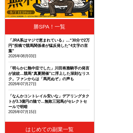
勝SPA！一覧
「JRA系はマジで恵まれている」…“30分で2万
円”投稿で競馬関係者が猛反発した“4文字の言
葉”
2026年08月03日
「明らかに熱中症でした」川田将雅騎手の発言
が波紋…競馬“真夏開催”に浮上した深刻なリス
ク。ファンからは「馬死ぬぞ」の声も
2026年07月27日
「なんかコントレイル安いな」デアリングタク
トが3.3億円の陰で…無敗三冠馬がセレクトセ
ールで明暗
2026年07月15日
はじめての副業一覧