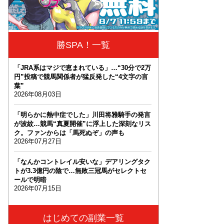
勝SPA！一覧
「JRA系はマジで恵まれている」…“30分で2万
円”投稿で競馬関係者が猛反発した“4文字の言
葉”
2026年08月03日
「明らかに熱中症でした」川田将雅騎手の発言
が波紋…競馬“真夏開催”に浮上した深刻なリス
ク。ファンからは「馬死ぬぞ」の声も
2026年07月27日
「なんかコントレイル安いな」デアリングタク
トが3.3億円の陰で…無敗三冠馬がセレクトセ
ールで明暗
2026年07月15日
はじめての副業一覧