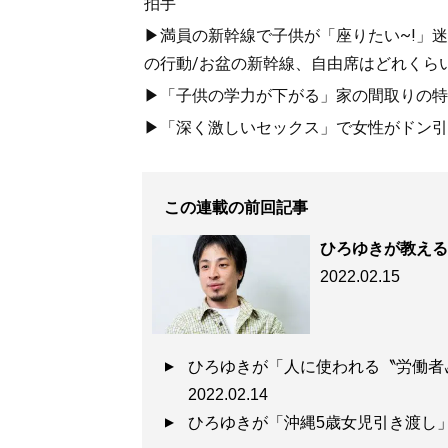
拍手
▶満員の新幹線で子供が「座りたい~!」迷惑
『
ざんねんなインタ
の行動/お盆の新幹線、自由席はどれくらい
▶「子供の学力が下がる」家の間取りの特
日本のインターネッ
▶「深く激しいセックス」で女性がドン引き
か？ 満を持して出
この連載の前回記事
ひろゆきが教える
2022.02.15
『
僕が親ならこう育
ひろゆきが「人に使われる〝労働
2ちゃんねる創設者
2022.02.14
は、児童養護施設へ
ひろゆきが「沖縄5歳女児引き渡