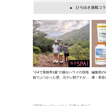
ひろゆき連載コラ
▲
記事一覧へ
“小4で英検準1級”の娘がハワイの現地
編集部のi
校でぶつかった壁。元テレ朝アナが…
康・美容