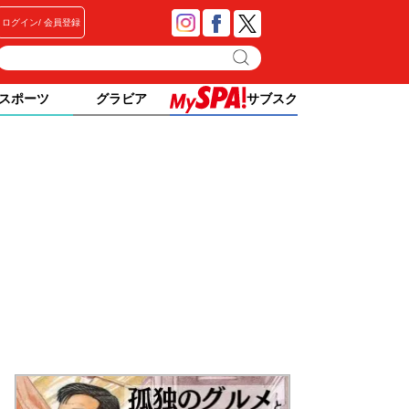
ログイン
会員登録
スポーツ
グラビア
サブスク