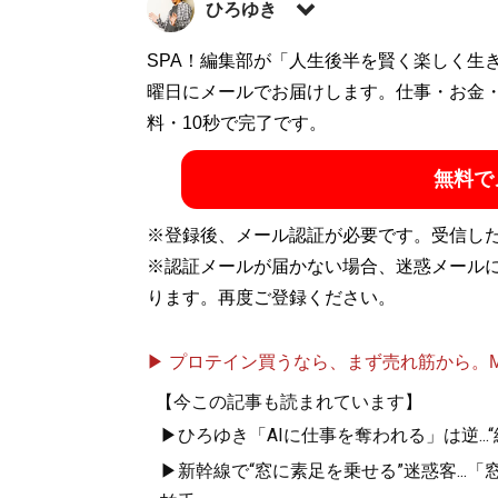
ひろゆき
西村博之（にしむらひろゆき）1976年、
SPA！編集部が「人生後半を賢く楽しく生
後、在学中に米国・アーカンソー州に留学。1
曜日にメールでお届けします。仕事・お金
「ニコニコ動画」の元管理人。現在は英語圏
料・10秒で完了です。
在住。たまに日本にいる。週刊SPA!で10
無料で
いまわし
』
※登録後、メール認証が必要です。受信し
※認証メールが届かない場合、迷惑メール
『
賢い人が自然と
ります。再度ご登録ください。
仕事やプライベー
▶ プロテイン買うなら、まず売れ筋から。Mypr
50のシチュエー
【今この記事も読まれています】
▶ひろゆき「AIに仕事を奪われる」は逆...
▶新幹線で“窓に素足を乗せる”迷惑客..