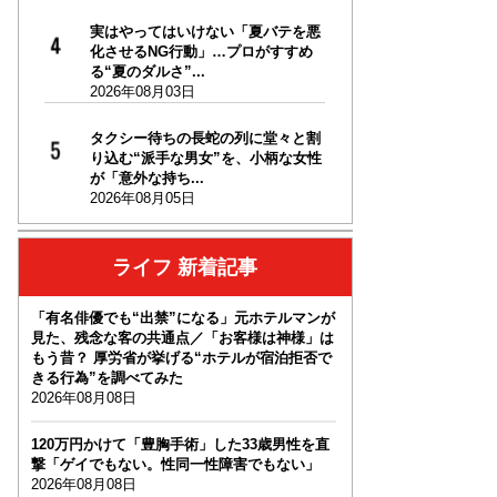
実はやってはいけない「夏バテを悪
化させるNG行動」…プロがすすめ
る“夏のダルさ”...
2026年08月03日
タクシー待ちの長蛇の列に堂々と割
り込む“派手な男女”を、小柄な女性
が「意外な持ち...
2026年08月05日
ライフ 新着記事
「有名俳優でも“出禁”になる」元ホテルマンが
見た、残念な客の共通点／「お客様は神様」は
もう昔？ 厚労省が挙げる“ホテルが宿泊拒否で
きる行為”を調べてみた
2026年08月08日
120万円かけて「豊胸手術」した33歳男性を直
撃「ゲイでもない。性同一性障害でもない」
2026年08月08日