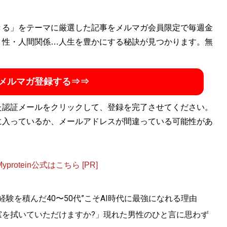
神奈川県生まれ。東京都・赤羽に移り住み、中央大学に進学
きる」をテーマに厳選した記事をメルマガ会員限定で毎週金
999年に開設した「２ちゃんねる」、2005年に就任した
・性・人間関係…人生を豊かにする秘訣が見つかります。無
最大の掲示板サイト「4chan」の管理人を務め、フランスに
年以上連載を担当。新刊『
賢い人が自然とやっている ズルい言
メルマガ登録する⇒⇒
た認証メールをクリックして、登録を完了させてください。
に入っているか、メールアドレスが間違っている可能性があ
やっている ズルい言いまわし
』
トで言葉に困ったとき…ひろゆきなら、こう言う！
otein公式はこちら [PR]
ション別に超具体的な「言い換え術」を伝授。
“経験を積んだ40〜50代”こそAI時代に最強になれる理由
.「窓を拭いていただけますか?」現れた男性のひと言に思わず