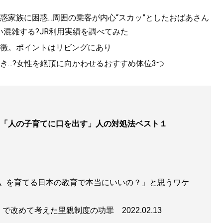
家族に困惑...周囲の乗客が内心“スカッ”としたおばあさん
ーネット
』
混雑する?JR利用実績を調べてみた
徴。ポイントはリビングにあり
ト上で起こる様々な炎上事件や犯罪行為をどう見てきたの
...?女性を絶頂に向かわせるおすすめ体位3つ
す、本気の「インターネット批評本」！
「人の子育てに口を出す」人の対処法ベスト１
てるね
』
者〟を育てる日本の教育で本当にいいの？」と思うワケ
・ひろゆき氏の新刊は“教育＆子育て論” ※本の著者印税
のパソコン寄贈に充てられます。
し」で改めて考えた里親制度の功罪
2022.02.13