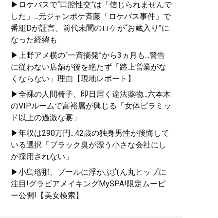
▶ロケバスで“口腔性交”は「信じられませんで
した」...元ジャンポケ斉藤「ロケバス事件」で
番組Dが証言。前代未聞のロケが“お蔵入り”に
なった経緯も
▶上野アメ横の“一斉摘発”から3ヵ月も...警告
に従わない店舗が後を絶たず「路上営業がな
くならない」理由【現地レポート】
▶全裸の人間椅子、即日届く違法薬物...六本木
のVIPルームで富裕層が興じる「女体ピラミッ
ド以上の過激な宴」
▶年収は290万円...42歳の独身男性が後悔して
いる選択「ブラック臭が漂う小さな会社にし
か採用されない」
▶小島瑠那、プールに浮かぶ真ん丸ヒップに
注目!グラビアメイキングMySPA!限定ムービ
ー公開!【美女検索】