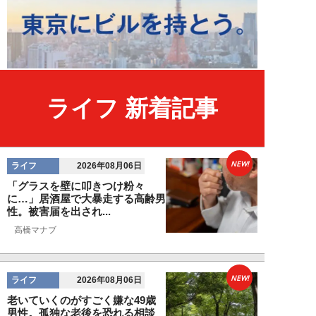
ライフ 新着記事
NEW!
ライフ
2026年08月06日
「グラスを壁に叩きつけ粉々
に…」居酒屋で大暴走する高齢男
性。被害届を出され...
高橋マナブ
NEW!
ライフ
2026年08月06日
老いていくのがすごく嫌な49歳
男性。孤独な老後を恐れる相談