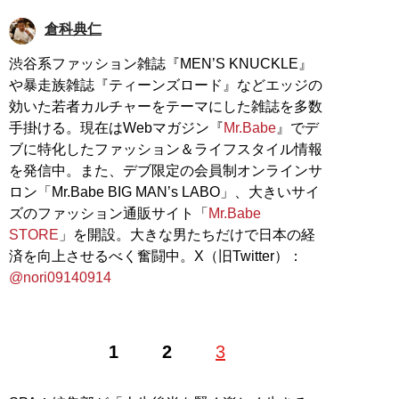
倉科典仁
渋谷系ファッション雑誌『MEN’S KNUCKLE』
や暴走族雑誌『ティーンズロード』などエッジの
効いた若者カルチャーをテーマにした雑誌を多数
手掛ける。現在はWebマガジン『
Mr.Babe
』でデ
ブに特化したファッション＆ライフスタイル情報
を発信中。また、デブ限定の会員制オンラインサ
ロン「Mr.Babe BIG MAN’s LABO」、大きいサイ
ズのファッション通販サイト「
Mr.Babe
STORE
」を開設。大きな男たちだけで日本の経
済を向上させるべく奮闘中。X（旧Twitter）：
@nori09140914
1
2
3