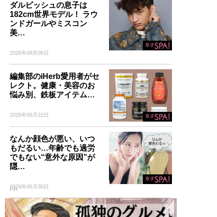
ダルビッシュの息子は
182cm世界モデル！ ラウ
ンドガールやミスコン
美…
2026年08月05日
編集部のiHerb愛用者がセ
レクト。健康・美容のお
悩み別、鉄板アイテム…
2026年06月22日
なんか顔色が悪い、いつ
もだるい…年齢でも過労
でもない“意外な原因”が
隠…
2026年06月30日
PR