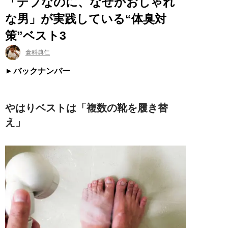
「デブなのに、なぜかおしゃれ
な男」が実践している“体臭対
策”ベスト3
倉科典仁
バックナンバー
やはりベストは「複数の靴を履き替
え」