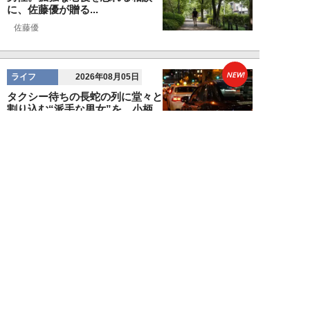
に、佐藤優が贈る...
佐藤優
NEW!
ライフ
2026年08月05日
タクシー待ちの長蛇の列に堂々と
割り込む“派手な男女”を、小柄
な女性が「意外...
和泉太郎
NEW!
ライフ
2026年08月05日
エコノミー席「頭カクンで眠れな
い」問題を解決？航空ジャーナリ
ストが見つけた...
北島幸司
NEW!
ライフ
2026年08月04日