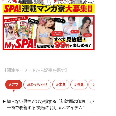
【関連キーワードから記事を探す】
デブ
ぽっちゃり
体臭
消臭
身だしなみ
知らない男性だけが損する「初対面の印象」が
一瞬で改善する“究極のおしゃれアイテム”