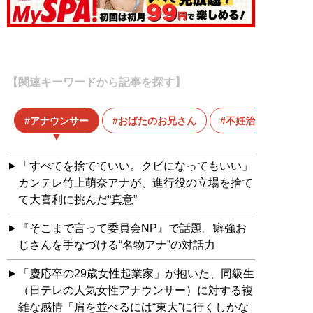
【関連キーワードから記事を探す】
アナウンサー
おばたのお兄さん
不妊治療
「すべてを捨てていい。クビになってもいい」
カンテレ竹上萌奈アナが、進行役の立場を捨て
て大喜利に挑んだ“真意”
『そこまで言って委員会NP』で話題。癖強お
じさんを手なづける“名物アナ”の対話力
「慶応卒の29歳女性起業家」が抱いた、同級生
（日テレの人気女性アナウンサー）に対する複
雑な感情「肩を並べるには“東大”に行くしかな