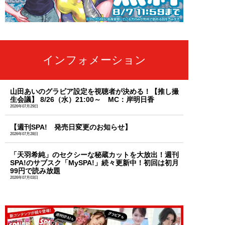
インフォメーション
山田あいのグラビア設定を視聴者が決める！【推し撮
生会議】 8/26（水）21:00～ MC：岸明日香
2026年07月29日
【週刊SPA! 発売日変更のお知らせ】
2026年07月28日
「天羽希純」のセクシーな秘蔵カットを大放出！週刊
SPA!のサブスク「MySPA!」続々更新中！初回は初月
99円で読み放題
2026年07月03日