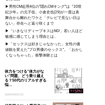
▶男性CM起用4位の“隠れCMキング”は『20世
紀少年』の元子役。小倉史也(29)が一度は表
舞台から離れたワケと「テレビで見ない日は
ない」存在へと返り咲くまで
▶「いきなりディープキスはNG!」若い人ほど
敏感に感じてしまう理由とは...
▶「セックスは好きじゃなかった」女性の価
値観を変えた“プロ男優のセックス”。「おかし
くなっちゃった」衝撃体験とは
体力をつける“体力がな
い”問題、どう乗り越え
る？50代のリアルすぎる
悩…
2026年08月07日