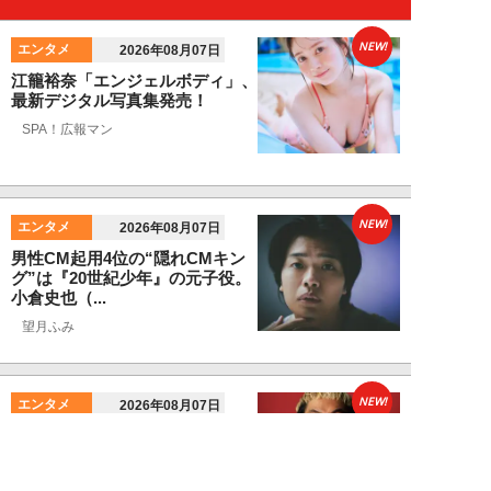
NEW!
エンタメ
2026年08月07日
江籠裕奈「エンジェルボディ」、
最新デジタル写真集発売！
SPA！広報マン
NEW!
エンタメ
2026年08月07日
男性CM起用4位の“隠れCMキン
グ”は『20世紀少年』の元子役。
小倉史也（...
望月ふみ
NEW!
エンタメ
2026年08月07日
「牛丼2杯で満腹」だった男が
「1時間でラーメン35杯」完食で
きるようになる...