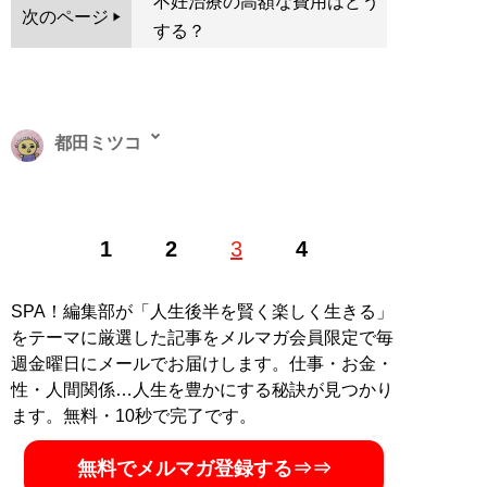
不妊治療の高額な費用はどう
次のページ
する？
都田ミツコ
ライター、編集者。1982年生まれ。編集プロダクション
1
2
3
4
勤務を経てフリーランスに。主に子育て、教育、女性の
キャリア、などをテーマに企業や専門家、著名人インタ
ビューを行う。「日経xwoman」「女子SPA!」「東洋経
SPA！編集部が「人生後半を賢く楽しく生きる」
済オンライン」などで執筆。
をテーマに厳選した記事をメルマガ会員限定で毎
週金曜日にメールでお届けします。仕事・お金・
記事一覧へ
性・人間関係…人生を豊かにする秘訣が見つかり
ます。無料・10秒で完了です。
無料でメルマガ登録する⇒⇒