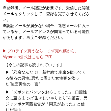
※登録後、メール認証が必要です。受信した認証
メールをクリックして、登録を完了させてくださ
い。
※認証メールが届かない場合、迷惑メールに入っ
ているか、メールアドレスが間違っている可能性
があります。再度ご登録ください。
▶ プロテイン買うなら、まず売れ筋から。
Myprotein公式はこちら [PR]
【今この記事も読まれています】
▶「邪魔なんだよ!」新幹線で座席を蹴ってく
る後ろの男性...恐怖に震えた女性客を救っ
た“強面男性の一言”
▶「ズボンとパンツをおろしました」...口腔性
交に至るまでの“生々しいやりとり”を証言。元
ジャンポケ斉藤被告が「同意があった」と信
じた理由