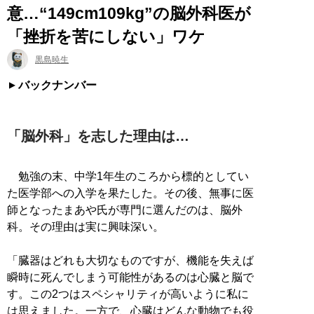
意…“149cm109kg”の脳外科医が
「挫折を苦にしない」ワケ
黒島暁生
バックナンバー
「脳外科」を志した理由は…
勉強の末、中学1年生のころから標的としてい
た医学部への入学を果たした。その後、無事に医
師となったまあや氏が専門に選んだのは、脳外
科。その理由は実に興味深い。
「臓器はどれも大切なものですが、機能を失えば
瞬時に死んでしまう可能性があるのは心臓と脳で
す。この2つはスペシャリティが高いように私に
は思えました。一方で、心臓はどんな動物でも役