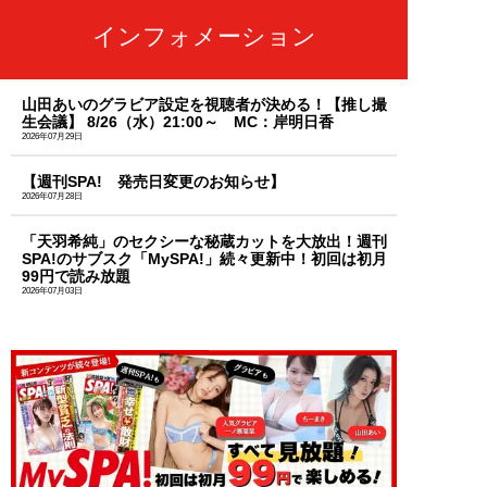
インフォメーション
山田あいのグラビア設定を視聴者が決める！【推し撮
生会議】 8/26（水）21:00～ MC：岸明日香
2026年07月29日
【週刊SPA! 発売日変更のお知らせ】
2026年07月28日
「天羽希純」のセクシーな秘蔵カットを大放出！週刊
SPA!のサブスク「MySPA!」続々更新中！初回は初月
99円で読み放題
2026年07月03日