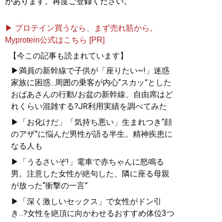
があります。再度ご登録ください。
▶ プロテイン買うなら、まず売れ筋から。
Myprotein公式はこちら [PR]
【今この記事も読まれています】
▶満員の新幹線で子供が「座りたい~!」迷惑
家族に困惑...周囲の乗客が内心“スカッ”とした
おばあさんの行動/お盆の新幹線、自由席はど
れくらい混雑する?JR利用実績を調べてみた
▶「お化けだ」「気持ち悪い」生まれつき“顔
のアザ”に悩んだ男性が語る半生。精神疾患に
なる人も
▶「うるさいぞ!」電車で赤ちゃんに怒鳴る
男。注意した女性が絶句した、隣に座る母親
が放った“衝撃の一言”
▶「深く激しいセックス」で女性がドン引
き...?女性を絶頂に向かわせるおすすめ体位3つ