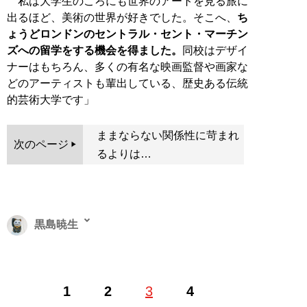
私は大学生のころにも世界のアートを見る旅に
出るほど、美術の世界が好きでした。そこへ、
ち
ょうどロンドンのセントラル・セント・マーチン
ズへの留学をする機会を得ました。
同校はデザイ
ナーはもちろん、多くの有名な映画監督や画家な
どのアーティストも輩出している、歴史ある伝統
的芸術大学です」
ままならない関係性に苛まれ
次のページ
るよりは…
黒島暁生
ライター、エッセイスト。可視化されにくいマイノリテ
1
2
3
4
ィに寄り添い、活字化することをライフワークとする。