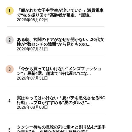
「叩かれた女子中学生が泣いていた」満員電車
で“杖を振り回す”高齢者が暴走。“屈強...
2026年08月02日
ある朝、玄関のドアがなぜか開かない…20代女
性が“数センチの隙間”から見たものの...
2026年07月31日
「今から買ってはいけない“メンズファッショ
ン”」最新4選。超速で“時代遅れ”にな...
2026年07月31日
実はやってはいけない「夏バテを悪化させるNG
行動」…プロがすすめる“夏のダルさ”...
2026年08月03日
タクシー待ちの長蛇の列に堂々と割り込む“派手
な男女”を、小柄な女性が「意外な持ち...