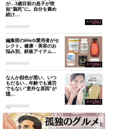
が…3歳目前の息子が突
如“脳死”に。自分を責め
続け…
2026年03月16日
編集部のiHerb愛用者がセ
レクト。健康・美容のお
悩み別、鉄板アイテム…
2026年06月22日
なんか顔色が悪い、いつ
もだるい…年齢でも過労
でもない“意外な原因”が
隠…
2026年06月30日
PR