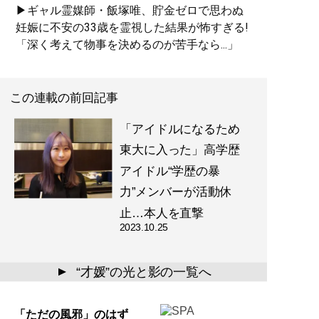
▶ギャル霊媒師・飯塚唯、貯金ゼロで思わぬ
妊娠に不安の33歳を霊視した結果が怖すぎる!
「深く考えて物事を決めるのが苦手なら...」
この連載の前回記事
「アイドルになるため
東大に入った」高学歴
アイドル“学歴の暴
力”メンバーが活動休
止…本人を直撃
2023.10.25
“才媛”の光と影の一覧へ
▲
「ただの風邪」のはず