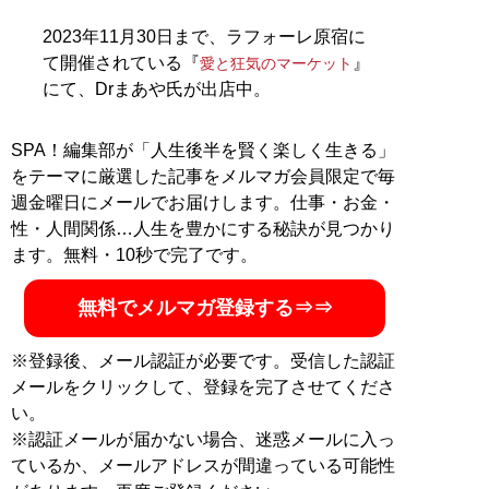
『潮』『サンデー毎日』『週刊金曜日』などでも執筆
中。Twitter：
@kuroshimaaki
2023年11月30日まで、ラフォーレ原宿に
て開催されている『
』
愛と狂気のマーケット
MySPA!会員だけが読める、黒島暁生のよりディープな
にて、Drまあや氏が出店中。
インタビュー
・
【独自】‟IQ133”の黒髪美少女(21歳)が「ソープ嬢は天
SPA！編集部が「人生後半を賢く楽しく生きる」
職」と唸るワケ。「こだわりが強い性格の私でも…」
をテーマに厳選した記事をメルマガ会員限定で毎
・
【独自】高級デリヘルで働く42歳大学教員を直撃「結
週金曜日にメールでお届けします。仕事・お金・
婚相手もコントロールしようとする母の下で…」
性・人間関係…人生を豊かにする秘訣が見つかり
・
【独自】「早慶文系は高卒程度の扱い」国立大医学部
ます。無料・10秒で完了です。
の24歳ソープ嬢を直撃。“月25日出勤”のリアル月収と“驚
きの生い立ち”を全告白
無料でメルマガ登録する⇒⇒
記事一覧へ
※登録後、メール認証が必要です。受信した認証
メールをクリックして、登録を完了させてくださ
い。
※認証メールが届かない場合、迷惑メールに入っ
ているか、メールアドレスが間違っている可能性