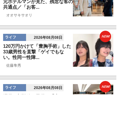
元ホテルマンが見た、残念な客の
共通点／「お客...
オオサキサオリ
NEW!
ライフ
2026年08月08日
120万円かけて「豊胸手術」した
33歳男性を直撃「ゲイでもな
い。性同一性障...
佐藤隼秀
NEW!
ライフ
2026年08月08日
満員の新幹線で子供が「座りたい
～！」迷惑家族に困惑…周囲の乗
客が内心“スカ...
日刊SPA!取材班
NEW!
ライフ
2026年08月07日