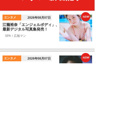
NEW!
エンタメ
2026年08月07日
江籠裕奈「エンジェルボディ」、
最新デジタル写真集発売！
SPA！広報マン
NEW!
エンタメ
2026年08月07日
男性CM起用4位の“隠れCMキン
グ”は『20世紀少年』の元子役。
小倉史也（...
望月ふみ
NEW!
エンタメ
2026年08月07日
「牛丼2杯で満腹」だった男が
「1時間でラーメン35杯」完食で