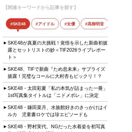
【関連キーワードから記事を探す】
SKE48
アイドル
女優
高柳明音
SKE48が真夏の大挑戦！覚悟を示した新曲初披
露とセットリストの妙＜TIF2026ライブレポー
ト＞
SKE48、TIFで新曲『ため息未来』サプライズ
披露！完璧なコールに大村杏もビックリ！？
SKE48・太田彩夏「私の本気が詰まった一冊」
1st写真集タイトルは「ニドメボレ」に決定
SKE48・鎌田菜月、水族館好きのきっかけはイ
ルカ 児童書ロケでは珍エピソードも
SKE48・野村実代、NGだった水着姿を初写真