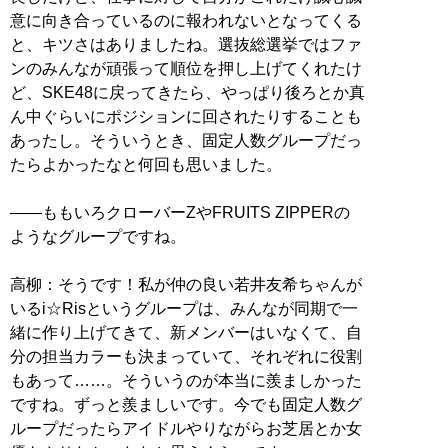
意に向き合っているのに報われないとなってくる
と、キツさはありましたね。選抜総選挙ではファ
ンのみんなが頑張って順位を押し上げてくれたけ
ど、SKE48に戻ってきたら、やっぱり後ろとか真
ん中ぐらいにポジションに回されたりすることも
あったし。そういうとき、固定人数グループだっ
たらよかったなと何回も思いました。
――ももいろクローバーZやFRUITS ZIPPERの
ようなグループですね。
高柳：そうです！私が仲の良い若井友希ちゃんが
いるi☆Risというグループは、みんなが同期で一
緒に作り上げてきて、新メンバーはいなくて、自
分の担当カラーも決まっていて、それぞれに役割
もあって……。そういうのが本当に羨ましかった
ですね。ずっと羨ましいです。今でも固定人数グ
ループだったらアイドルやりながらお芝居とか女