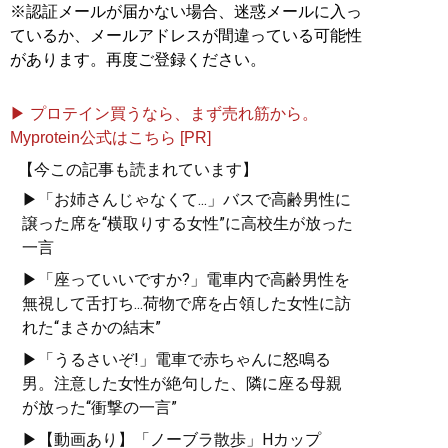
※認証メールが届かない場合、迷惑メールに入っ
ているか、メールアドレスが間違っている可能性
があります。再度ご登録ください。
▶ プロテイン買うなら、まず売れ筋から。
Myprotein公式はこちら [PR]
【今この記事も読まれています】
▶「お姉さんじゃなくて...」バスで高齢男性に
譲った席を“横取りする女性”に高校生が放った
一言
▶「座っていいですか?」電車内で高齢男性を
無視して舌打ち...荷物で席を占領した女性に訪
れた“まさかの結末”
▶「うるさいぞ!」電車で赤ちゃんに怒鳴る
男。注意した女性が絶句した、隣に座る母親
が放った“衝撃の一言”
▶【動画あり】「ノーブラ散歩」Hカップ