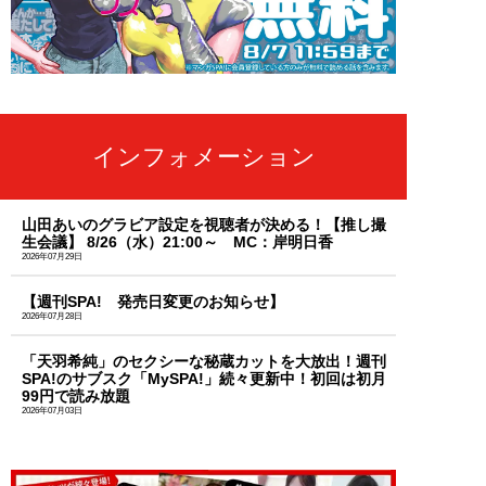
インフォメーション
山田あいのグラビア設定を視聴者が決める！【推し撮
生会議】 8/26（水）21:00～ MC：岸明日香
2026年07月29日
【週刊SPA! 発売日変更のお知らせ】
2026年07月28日
「天羽希純」のセクシーな秘蔵カットを大放出！週刊
SPA!のサブスク「MySPA!」続々更新中！初回は初月
99円で読み放題
2026年07月03日