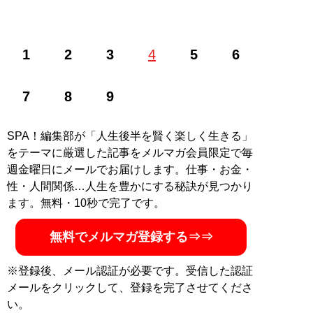
1
2
3
4
5
6
記事一覧へ
7
8
9
SPA！編集部が「人生後半を賢く楽しく生きる」
をテーマに厳選した記事をメルマガ会員限定で毎
週金曜日にメールでお届けします。仕事・お金・
性・人間関係…人生を豊かにする秘訣が見つかり
ます。無料・10秒で完了です。
無料でメルマガ登録する⇒⇒
※登録後、メール認証が必要です。受信した認証
メールをクリックして、登録を完了させてくださ
い。