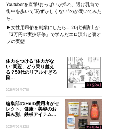
Youtuberを直撃!おっぱいが揺れ、透け乳首で
街中を歩いて“恥ずかしくない”のか聞いてみた
ら...
▶女性用風俗を副業にしたら......20代消防士が
「3万円の実技研修」で学んだエロ演出と裏オ
プの実態
体力をつける“体力がな
い”問題、どう乗り越え
る？50代のリアルすぎる
悩…
2026年08月07日
編集部のiHerb愛用者がセ
レクト。健康・美容のお
悩み別、鉄板アイテム…
2026年06月22日