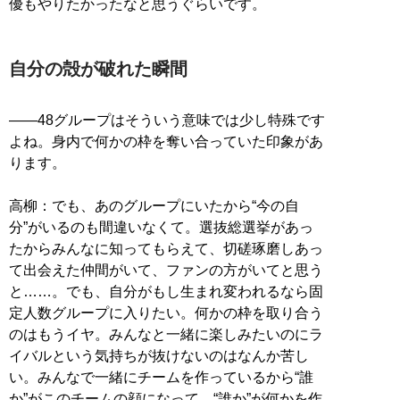
優もやりたかったなと思うぐらいです。
自分の殻が破れた瞬間
――48グループはそういう意味では少し特殊です
よね。身内で何かの枠を奪い合っていた印象があ
ります。
高柳：でも、あのグループにいたから“今の自
分”がいるのも間違いなくて。選抜総選挙があっ
たからみんなに知ってもらえて、切磋琢磨しあっ
て出会えた仲間がいて、ファンの方がいてと思う
と……。でも、自分がもし生まれ変われるなら固
定人数グループに入りたい。何かの枠を取り合う
のはもうイヤ。みんなと一緒に楽しみたいのにラ
イバルという気持ちが抜けないのはなんか苦し
い。みんなで一緒にチームを作っているから“誰
か”がこのチームの顔になって、“誰か”が何かを作