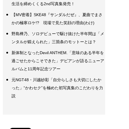
生活を締めくくる2nd写真集発売！
【MV密着】SKE48『サンダルだぜ』、夏曲でまさ
かの極寒ロケ!? 現場で見た笑顔の理由(わけ)
野島樺乃、ソロデビューで駆け抜けた半年間は「メ
ンタルが鍛えられた」三箇条のモットーとは？
新体制となったDevil ANTHEM.「意味のある半年を
過ごせたからこそできた」デビアンが語るニューア
ルバムと11周年記念ツアー
元NGT48・川越紗彩「自分らしさも大切にしたか
った」“かわセク”を極めた初写真集のこだわりを力
説