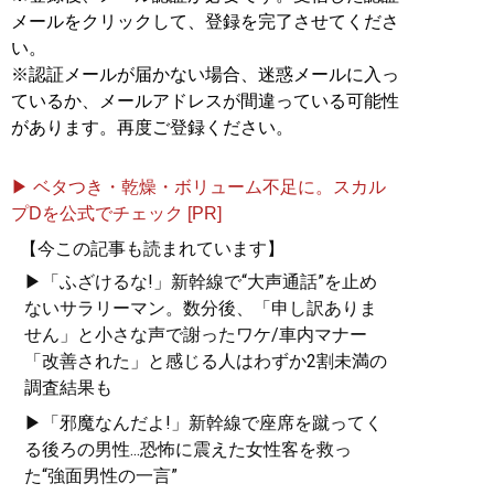
メールをクリックして、登録を完了させてくださ
い。
※認証メールが届かない場合、迷惑メールに入っ
ているか、メールアドレスが間違っている可能性
があります。再度ご登録ください。
▶ ベタつき・乾燥・ボリューム不足に。スカル
プDを公式でチェック [PR]
【今この記事も読まれています】
▶「ふざけるな!」新幹線で“大声通話”を止め
ないサラリーマン。数分後、「申し訳ありま
せん」と小さな声で謝ったワケ/車内マナー
「改善された」と感じる人はわずか2割未満の
調査結果も
▶「邪魔なんだよ!」新幹線で座席を蹴ってく
る後ろの男性...恐怖に震えた女性客を救っ
た“強面男性の一言”