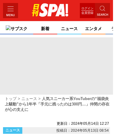
ログイン
会員登録
サブスク
新着
ニュース
エンタメ
ライフ
トップ
ニュース
人気スニーカー系YouTuberの“福袋炎
上騒動”から1年半「手元に残ったのは300円…」仲間の存在
が心の支えに
更新日：2024年05月14日 12:27
ニュース
投稿日：2024年05月13日 08:54