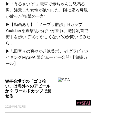
▶「うるさいぞ!」電車で赤ちゃんに怒鳴る
男。注意した女性が絶句した、隣に座る母親
が放った“衝撃の一言”
▶【動画あり】「ノーブラ散歩」Hカップ
Youtuberを直撃!おっぱいが揺れ、透け乳首で
街中を歩いて“恥ずかしくない”のか聞いてみた
ら...
▶志田音々の爽やか超絶美ボディ!グラビアメ
イキングMySPA!限定ムービー公開!【旬撮ガ
ール】
W杯会場での「ゴミ拾
い」は海外へのアピール
か？ ワールドカップで見
せる…
2026年06月17日