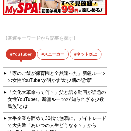
【関連キーワードから記事を探す】
YouTuber
スニーカー
ネット炎上
「家のご飯が保育園と全然違った」新疆ルーツ
の女性YouTuberが明かす“幼少期の記憶”
「文化大革命って何？」父と語る動画が話題の
女性YouTuber。新疆ルーツの“知られざる少数
民族”とは
大手企業を辞めて30代で無職に。デイトレード
で大失敗「あいつの人生どうなる？」から