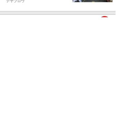
デヤブロウ
NEW!
ニュース
2026年08月06日
値上げでも強い「チョコモナカジ
ャンボ」に対し、「パピコ」は減
収…「定番アイ...
不破聡
NEW!
ニュース
2026年08月05日
なぜワイドショーは「酷暑」を連
呼する？ 山口真由が明かす、テ
レビが天気ネタ...
山口真由
NEW!
ニュース
2026年08月05日
やまゆり園事件から10年。乙武
洋匡が問う「私たちの心にも“植