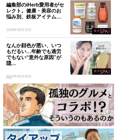
編集部のiHerb愛用者がセ
レクト。健康・美容のお
悩み別、鉄板アイテム…
2026年06月22日
なんか顔色が悪い、いつ
もだるい…年齢でも過労
でもない“意外な原因”が
隠…
2026年06月30日
PR