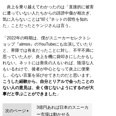
炎上を乗り越えてわかったのは「直接的に被害
に遭っていない人たちからの誹謗中傷が相次ぎ、
気に入らないことは“叩く”ネットの習性を知れ
た」ことだったとケンジさんは言う。
「2022年の時期は、僕がスニーカーセレクトシ
ョップ『atmos』のYouTubeにも出演していたり
と、界隈では有名だったことに対し、不平不満に
思っていた人が、炎上を機に袋叩きにしたかもし
れない。ネットには善良の人もいれば、陰湿な人
もいるわけで、後者が中心となって炎上に便乗
し、心ない言葉を浴びせてきたのだと思います。
こうした経験から、自分とリアルで会ったことの
ない人の意見は、全く信じないようにするのが大
事だと学ぶことができました
」
3億円あれば日本のスニーカ
次のページ
ー市場は動かせる