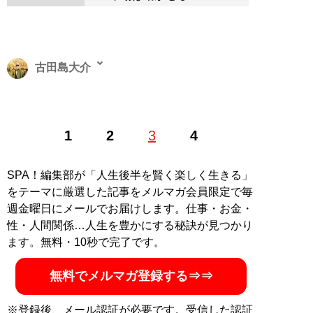
古田島大介
1986年生まれ。立教大卒。ビジネス、旅行、イベント、
1
2
3
4
カルチャーなど興味関心の湧く分野を中心に執筆活動を
行う。社会のA面B面、メジャーからアンダーまで足を運
び、現場で知ることを大切にしている
SPA！編集部が「人生後半を賢く楽しく生きる」
をテーマに厳選した記事をメルマガ会員限定で毎
記事一覧へ
週金曜日にメールでお届けします。仕事・お金・
性・人間関係…人生を豊かにする秘訣が見つかり
ます。無料・10秒で完了です。
無料でメルマガ登録する⇒⇒
※登録後、メール認証が必要です。受信した認証