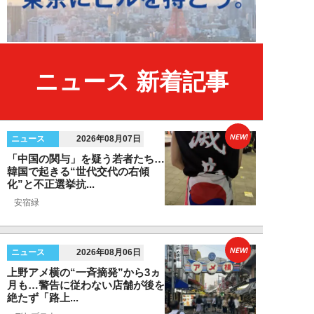
ニュース 新着記事
NEW!
ニュース
2026年08月07日
「中国の関与」を疑う若者たち…
韓国で起きる“世代交代の右傾
化”と不正選挙抗...
安宿緑
NEW!
ニュース
2026年08月06日
上野アメ横の“一斉摘発”から3ヵ
月も…警告に従わない店舗が後を
絶たず「路上...