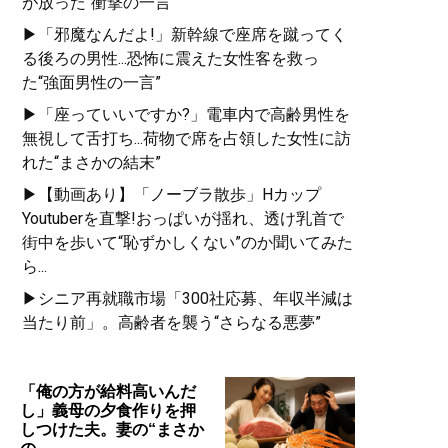
が放った“衝撃の一言”
▶「邪魔なんだよ!」新幹線で座席を蹴ってく
る後ろの男性...恐怖に震えた女性客を救っ
た“強面男性の一言”
▶「座っていいですか?」電車内で高齢男性を
無視して舌打ち...荷物で席を占領した女性に訪
れた“まさかの結末”
▶【動画あり】「ノーブラ散歩」Hカップ
Youtuberを直撃!おっぱいが揺れ、透け乳首で
街中を歩いて“恥ずかしくない”のか聞いてみた
ら...
▶シニア再就職市場「300社応募、年収半減は
当たり前」。高齢者を襲う“さらなる悪夢”
「俺の方が給料高いんだ
し」義母の夕食作りを押
しつけた夫。妻の“まさか