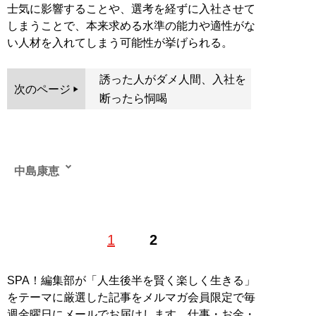
士気に影響することや、選考を経ずに入社させて
しまうことで、本来求める水準の能力や適性がな
い人材を入れてしまう可能性が挙げられる。
誘った人がダメ人間、入社を
次のページ
断ったら恫喝
中島康恵
50代以上のシニアに特化した転職支援を提供する「
シニ
1
2
アジョブ
」代表取締役。大学在学中に仲間を募り、シニ
アジョブの前身となる会社を設立。2014年8月、シニア
ジョブ設立。当初はIT会社を設立したが、シニア転職の
SPA！編集部が「人生後半を賢く楽しく生きる」
難しさを目の当たりにし、シニアの支援をライフワーク
をテーマに厳選した記事をメルマガ会員限定で毎
とすることを誓う。シニアの転職・キャリアプラン、シ
週金曜日にメールでお届けします。仕事・お金・