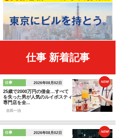
仕事 新着記事
NEW!
仕事
2026年08月02日
25歳で2000万円の借金…すべて
を失った男が人気のルイボスティ
専門店を全...
吉田一治
NEW!
仕事
2026年08月02日