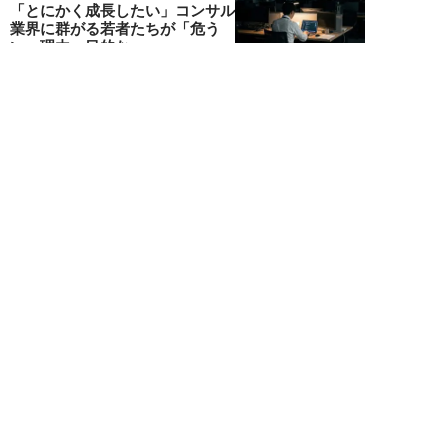
「とにかく成長したい」コンサル
業界に群がる若者たちが「危う
い」理由。目的な...
布施川天馬
NEW!
仕事
2026年08月02日
「お局が孫のようにかわいがって
くれた」納言・薄幸が伝授す
る“職場の厄介者を...
週刊SPA！編集部
NEW!
仕事
2026年08月01日
「あの人がいるだけで精神的にな
ぜか削られる…」職場の“毒社
員”は追い出して...
週刊SPA！編集部