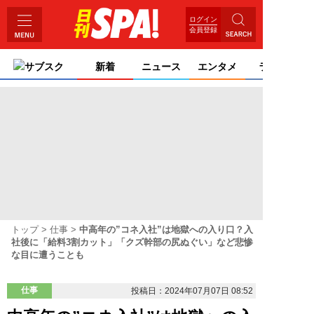
ログイン
会員登録
サブスク
新着
ニュース
エンタメ
ライフ
トップ
仕事
中高年の”コネ入社”は地獄への入り口？入
社後に「給料3割カット」「クズ幹部の尻ぬぐい」など悲惨
な目に遭うことも
仕事
投稿日：2024年07月07日 08:52