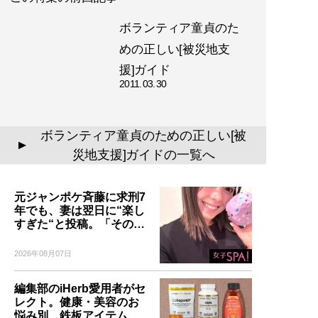
ボランティア童貞のた
めの正しい[被災地支
援]ガイド
2011.03.30
ボランティア童貞のための正しい[被
▲
災地支援]ガイドの一覧へ
元ジャンポケ斉藤に求刑7
年でも、妻は翌日に“楽し
すぎた“と投稿。「その…
2026年08月07日
編集部のiHerb愛用者がセ
レクト。健康・美容のお
悩み別、鉄板アイテム…