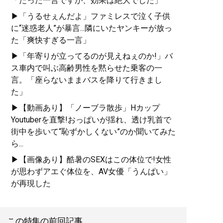
「たった一言ですが、効果は絶大でした」
▶「うるせぇんだよ」ファミレスで泣く子供
に“迷惑老人”が暴言...隣にいたヤンキーが放っ
た「爽快すぎる一言」
▶「年寄りが立ってるのが見えねぇのか!」バ
ス車内で叫ぶ高齢男性を黙らせた乗客の一
言。「座らないままバスを降りて行きまし
た」
▶【動画あり】「ノーブラ散歩」Hカップ
Youtuberを直撃!おっぱいが揺れ、透け乳首で
街中を歩いて“恥ずかしくない”のか聞いてみた
ら...
▶【画像あり】酷暑のSEXはこの体位で!女性
が思わずアエぐ体位を、AV女優「うんぱい」
が再現した
この特集の前回記事