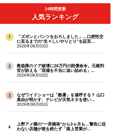
24時間更新
人気ランキング
「ズボンとパンツをおろしました」…口腔性交
に至るまでの“生々しいやりとり”を証言...
2026年08月03日
救急隊のドア破壊に26万円の賠償命令。元裁判
官が訴える「現場を不当に追い詰める」...
2026年08月03日
なぜワイドショーは「酷暑」を連呼する？ 山口
真由が明かす、テレビが天気ネタを使い...
2026年08月05日
上野アメ横の“一斉摘発”から3ヵ月も…警告に従
わない店舗が後を絶たず「路上営業が...