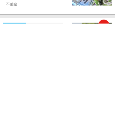
不破聡
NEW!
ニュース
2026年08月05日
なぜワイドショーは「酷暑」を連
呼する？ 山口真由が明かす、テ
レビが天気ネタ...
山口真由
NEW!
ニュース
2026年08月05日
やまゆり園事件から10年。乙武
洋匡が問う「私たちの心にも“植
松聖”が棲んで...
乙武洋匡