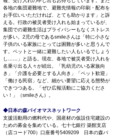
報、受け入れの申し出もお待ちしています。また
各地の集団避難地で、避難先情報の印刷・配布を
お手伝いいただければ、とても助かります」と訴
える。行政の被災者受け入れも始まっているが、
集団での避難生活はプライバシーもなくストレス
が多い。2児の母であるsmileさんは「特に小さな
子供のいる家族にとっては困難が多いと思うんで
す。ペットと一緒に避難したい人もいるでしょう
し……」と語る。現在、各地で被災者受け入れを
名乗り出る人々が続出。「乳幼児のいる家族向
き」「介護を必要とする人向き」「ペット歓迎」
「働ける民宿」など、細かい要望に応える態勢が
できつつある。「ぜひ広報活動にご協力くださ
い！」（smileさん）。
◆日本の森バイオマスネットワーク
支援活動用の燃料代や、国産材の仮設住宅建設の
ための募金を集めている。七十七銀行 築館支店
（店コード700）口座番号5409209 日本の森バ