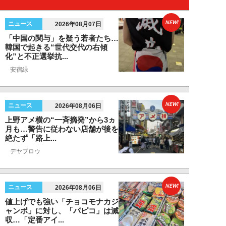
NEW!
ニュース
2026年08月07日
「中国の関与」を疑う若者たち…
韓国で起きる“世代交代の右傾
化”と不正選挙抗...
安宿緑
NEW!
ニュース
2026年08月06日
上野アメ横の“一斉摘発”から3ヵ
月も…警告に従わない店舗が後を
絶たず「路上...
デヤブロウ
NEW!
ニュース
2026年08月06日
値上げでも強い「チョコモナカジ
ャンボ」に対し、「パピコ」は減
収…「定番アイ...