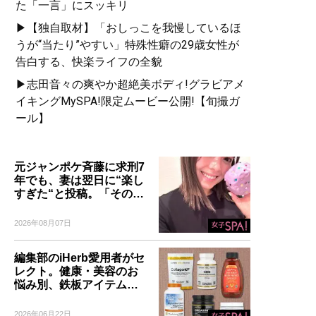
た「一言」にスッキリ
▶【独自取材】「おしっこを我慢しているほ
うが“当たり”やすい」特殊性癖の29歳女性が
告白する、快楽ライフの全貌
▶志田音々の爽やか超絶美ボディ!グラビアメ
イキングMySPA!限定ムービー公開!【旬撮ガ
ール】
元ジャンポケ斉藤に求刑7
年でも、妻は翌日に“楽し
すぎた“と投稿。「その…
2026年08月07日
編集部のiHerb愛用者がセ
レクト。健康・美容のお
悩み別、鉄板アイテム…
2026年06月22日