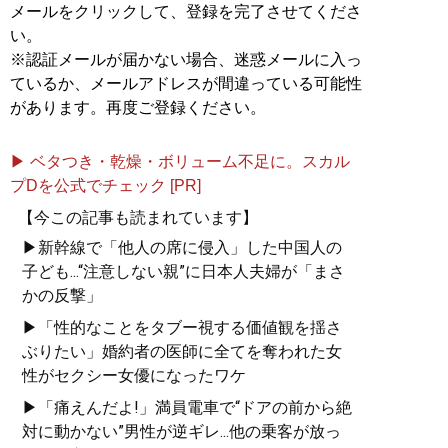
メールをクリックして、登録を完了させてくださ
い。
※認証メールが届かない場合、迷惑メールに入っ
ているか、メールアドレスが間違っている可能性
があります。再度ご登録ください。
▶ ベタつき・乾燥・ボリューム不足に。スカル
プDを公式でチェック [PR]
【今この記事も読まれています】
▶新幹線で「他人の席に侵入」した中国人の
子ども...“注意しない親”に日本人夫婦が「まさ
かの反撃」
▶「性的なことをタブー視する価値観を揺さ
ぶりたい」婚約者の医師に全てを奪われた女
性がセクシー女優になったワケ
▶「痛えんだよ!」満員電車で“ドアの前から絶
対に動かない”男性が逆ギレ...他の乗客が放っ