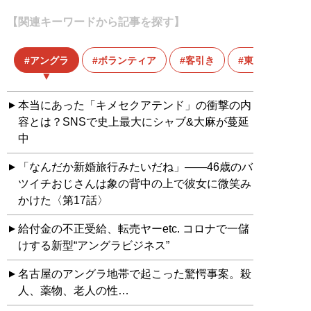
【関連キーワードから記事を探す】
アングラ
ボランティア
客引き
東京五輪
本当にあった「キメセクアテンド」の衝撃の内
容とは？SNSで史上最大にシャブ&大麻が蔓延
中
「なんだか新婚旅行みたいだね」――46歳のバ
ツイチおじさんは象の背中の上で彼女に微笑み
かけた〈第17話〉
給付金の不正受給、転売ヤーetc. コロナで一儲
けする新型“アングラビジネス”
名古屋のアングラ地帯で起こった驚愕事案。殺
人、薬物、老人の性…