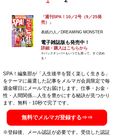
1
2
週刊SPA！10／2号（9／25発
『
売）
』
表紙の人／DREAMING MONSTER
電子雑誌版も発売中！
詳細・購入はこちらから
※バックナンバーもいつでも買って、すぐ読め
る！
SPA！編集部が「人生後半を賢く楽しく生きる」
をテーマに厳選した記事をメルマガ会員限定で毎
週金曜日にメールでお届けします。仕事・お金・
性・人間関係…人生を豊かにする秘訣が見つかり
ます。無料・10秒で完了です。
無料でメルマガ登録する⇒⇒
※登録後、メール認証が必要です。受信した認証