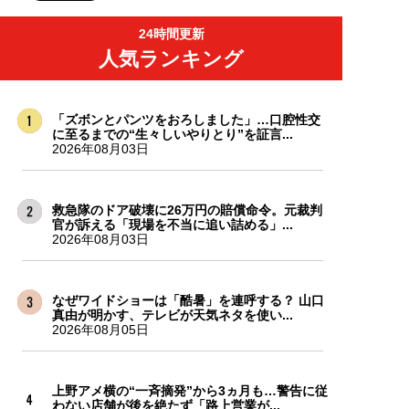
24時間更新
人気ランキング
「ズボンとパンツをおろしました」…口腔性交
に至るまでの“生々しいやりとり”を証言...
2026年08月03日
救急隊のドア破壊に26万円の賠償命令。元裁判
官が訴える「現場を不当に追い詰める」...
2026年08月03日
なぜワイドショーは「酷暑」を連呼する？ 山口
真由が明かす、テレビが天気ネタを使い...
2026年08月05日
上野アメ横の“一斉摘発”から3ヵ月も…警告に従
わない店舗が後を絶たず「路上営業が...