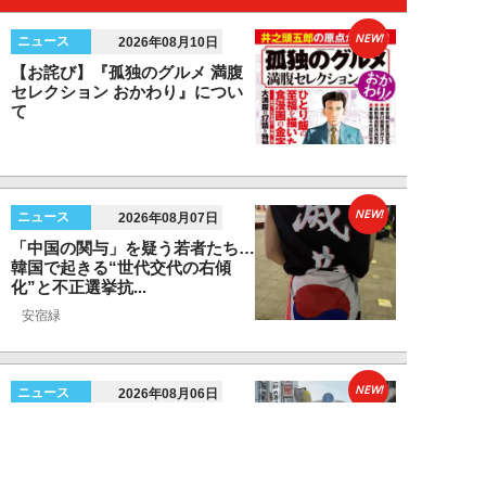
NEW!
ニュース
2026年08月10日
【お詫び】『孤独のグルメ 満腹
セレクション おかわり』につい
て
NEW!
ニュース
2026年08月07日
「中国の関与」を疑う若者たち…
韓国で起きる“世代交代の右傾
化”と不正選挙抗...
安宿緑
NEW!
ニュース
2026年08月06日
上野アメ横の“一斉摘発”から3ヵ
月も…警告に従わない店舗が後を
絶たず「路上...