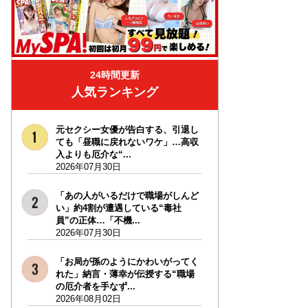
24時間更新
人気ランキング
元セクシー女優が告白する、引退し
ても「昼職に戻れないワケ」…高収
入よりも厄介な“...
2026年07月30日
「あの人がいるだけで職場がしんど
い」約4割が遭遇している“毒社
員”の正体…「不機...
2026年07月30日
「お局が孫のようにかわいがってく
れた」納言・薄幸が伝授する“職場
の厄介者を手なず...
2026年08月02日