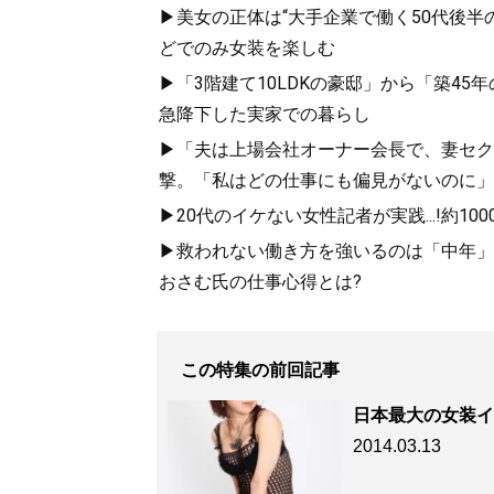
▶美女の正体は“大手企業で働く50代後
どでのみ女装を楽しむ
▶「3階建て10LDKの豪邸」から「築45年
急降下した実家での暮らし
▶「夫は上場会社オーナー会長で、妻セク
撃。「私はどの仕事にも偏見がないのに」
▶20代のイケない女性記者が実践...!約
▶救われない働き方を強いるのは「中年」
おさむ氏の仕事心得とは?
この特集の前回記事
日本最大の女装イ
2014.03.13