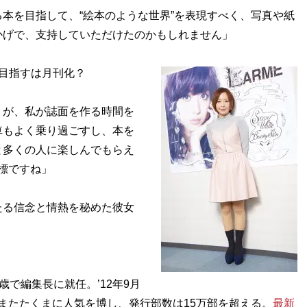
本を目指して、“絵本のような世界”を表現すべく、写真や紙
かげで、支持していただけたのかもしれません」
目指すは月刊化？
うが、私が誌面を作る時間を
車もよく乗り過ごすし、本を
と多くの人に楽しんでもらえ
目標ですね」
る信念と情熱を秘めた彼女
。
歳で編集長に就任。’12年9月
、またたくまに人気を博し、発行部数は15万部を超える。
最新