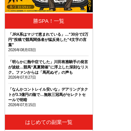
勝SPA！一覧
「JRA系はマジで恵まれている」…“30分で2万
円”投稿で競馬関係者が猛反発した“4文字の言
葉”
2026年08月03日
「明らかに熱中症でした」川田将雅騎手の発言
が波紋…競馬“真夏開催”に浮上した深刻なリス
ク。ファンからは「馬死ぬぞ」の声も
2026年07月27日
「なんかコントレイル安いな」デアリングタク
トが3.3億円の陰で…無敗三冠馬がセレクトセ
ールで明暗
2026年07月15日
はじめての副業一覧