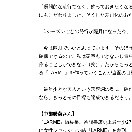
「瞬間的な流行でなく、飾っておきたくなる
にもこだわりました。そうした差別化のお
1シーズンごとの発行が隔月になった今、
「今は隔月でいいと思っています。そのほ
確保できるので。私は家事もできないし電
作ることしかできない（笑）。だからもっ
る『LARME』を作っていくことが当面の
最年少とか美人という形容詞の奥に、確た
なら、きっとその目標も達成できるだろう
【中郡暖菜さん】
『LARME』編集長。徳間書店史上最年少27
に女性ファッション誌『LARME』を創刊