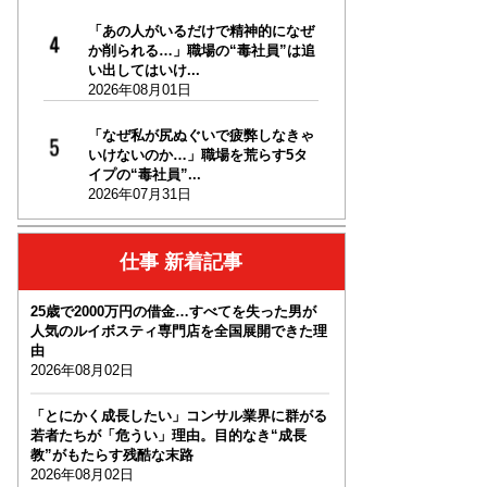
「あの人がいるだけで精神的になぜ
か削られる…」職場の“毒社員”は追
い出してはいけ...
2026年08月01日
「なぜ私が尻ぬぐいで疲弊しなきゃ
いけないのか…」職場を荒らす5タ
イプの“毒社員”...
2026年07月31日
仕事 新着記事
25歳で2000万円の借金…すべてを失った男が
人気のルイボスティ専門店を全国展開できた理
由
2026年08月02日
「とにかく成長したい」コンサル業界に群がる
若者たちが「危うい」理由。目的なき“成長
教”がもたらす残酷な末路
2026年08月02日