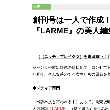
仕事
創刊号は一人で作成
『LARME』の美人
―［
［ニッチ・ブレイク女］を青田買い！
ジャンルや露出媒体の多様化で、コンセプ
た昨今。そんな芽のある女性たちの原石を
◆メディア部門
出版不況と言われる中にあって、発売後即
人気雑誌『
LARME
』（徳間書店）を生み出