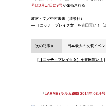
号は3月17日に9号
が発売される
取材・文／中村未来（清談社）
次の記事
日本最大の女装イベン
―［
［ニッチ・ブレイク女］を青田買い！
『
LARME (ラルム)008 2014年 03月号