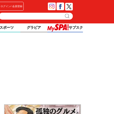
ログイン
会員登録
スポーツ
グラビア
サブスク