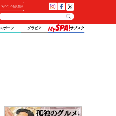
ログイン
会員登録
スポーツ
グラビア
サブスク