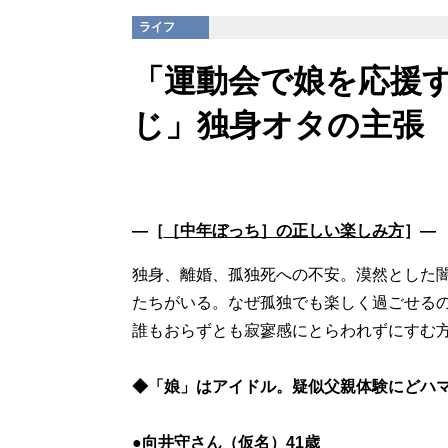
ライフ
「運動会で娘を応援
じ」独身オタの主張
―［
［中年ぼっち］の正しい楽しみ方
］―
独身、離婚、孤独死への不安。漠然とした
たちがいる。なぜ孤独でも楽しく過ごせる
誰もおらずとも寂寥感にとらわれずにすむ
◆「娘」はアイドル。疑似父親体験にどハ
●向井守さん（仮名）41歳