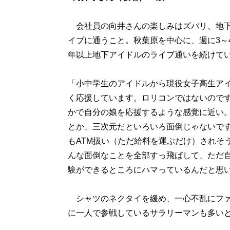
会社員の向井さんの楽しみはズバリ、地下
イブに通うこと。秋葉原を中心に、週に3～4
年以上地下アイドルのライブ通いを続けて
「小中学生のアイドルから現役女子高生ア
く応援しています。ロリコンではないので
かで自分の娘を応援するような感覚に近い
とか、三次元だといろいろ面倒じゃないで
もATM扱い（ただ給料を運ぶだけ）されそ
んな面倒なことを全部すっ飛ばして、ただ
験ができるところにハマっているんだと思
シャツのネクタイを緩め、一心不乱にファ
に一人で参戦しているサラリーマンも多い