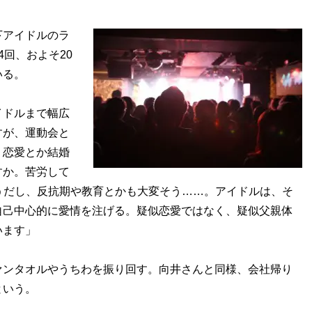
アイドルのラ
回、およそ20
いる。
イドルまで幅広
すが、運動会と
。恋愛とか結婚
すか。苦労して
うだし、反抗期や教育とかも大変そう……。アイドルは、そ
自己中心的に愛情を注げる。疑似恋愛ではなく、疑似父親体
います」
ンタオルやうちわを振り回す。向井さんと同様、会社帰り
という。