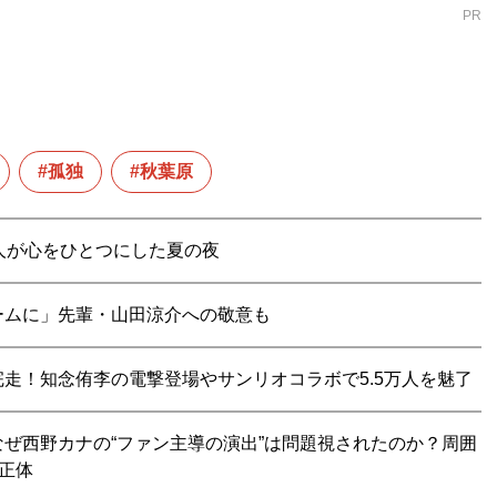
PR
孤独
秋葉原
。16人が心をひとつにした夏の夜
ームに」先輩・山田涼介への敬意も
走！知念侑李の電撃登場やサンリオコラボで5.5万人を魅了
ぜ西野カナの“ファン主導の演出”は問題視されたのか？周囲
正体