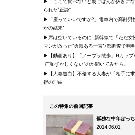
▶「ここで食べないと朝ごはんが抜きにな
られた“正論”
▶「座っていいですか?」電車内で高齢男性
かの結末”
▶席は空いているのに...新幹線で「ただ
マンが放った“勇気ある一言”/都調査で判明
▶【動画あり】「ノーブラ散歩」HカップYo
て“恥ずかしくない”のか聞いてみたら...
▶【人妻告白】不倫する人妻が「相手に求め
得の理由
この特集の前回記事
孤独な中年ぼっち
2014.06.01