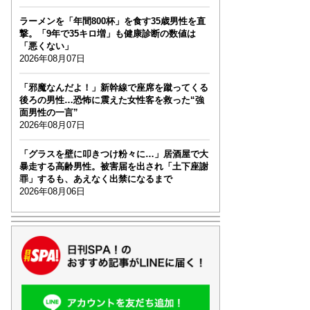
ラーメンを「年間800杯」を食す35歳男性を直
撃。「9年で35キロ増」も健康診断の数値は
「悪くない」
2026年08月07日
「邪魔なんだよ！」新幹線で座席を蹴ってくる
後ろの男性…恐怖に震えた女性客を救った“強
面男性の一言”
2026年08月07日
「グラスを壁に叩きつけ粉々に…」居酒屋で大
暴走する高齢男性。被害届を出され「土下座謝
罪」するも、あえなく出禁になるまで
2026年08月06日