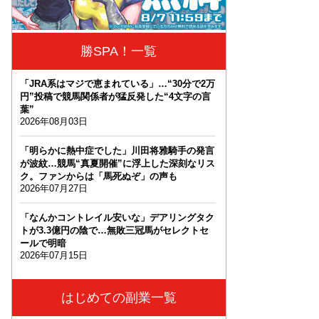
勝SPA！一覧
「JRA系はマジで恵まれている」…“30分で2万
円”投稿で競馬関係者が猛反発した“4文字の言
葉”
2026年08月03日
「明らかに熱中症でした」川田将雅騎手の発言
が波紋…競馬“真夏開催”に浮上した深刻なリス
ク。ファンからは「馬死ぬぞ」の声も
2026年07月27日
「なんかコントレイル安いな」デアリングタク
トが3.3億円の陰で…無敗三冠馬がセレクトセ
ールで明暗
2026年07月15日
はじめての副業一覧