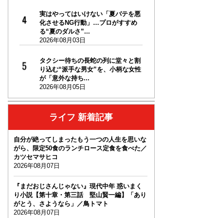
実はやってはいけない「夏バテを悪
化させるNG行動」…プロがすすめ
る“夏のダルさ”...
2026年08月03日
タクシー待ちの長蛇の列に堂々と割
り込む“派手な男女”を、小柄な女性
が「意外な持ち...
2026年08月05日
ライフ 新着記事
自分が絶ってしまったもう一つの人生を思いな
がら、限定50食のランチロース定食を食べた／
カツセマサヒコ
2026年08月07日
『まだおじさんじゃない』現代中年 惑いまく
り小説【第十章・第三話 堅山賢一編】「あり
がとう、さようなら」／鳥トマト
2026年08月07日