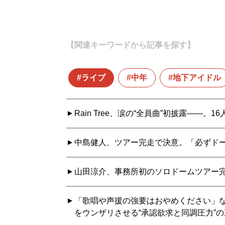
【関連キーワードから記事を探す】
ライブ
中年
地下アイドル
Rain Tree、涙の“全員曲”初披露――
中島健人、ツアー完走で決意。「必ずド
山田涼介、事務所初のソロドームツアー完
「歌唱や声援の強要はおやめください」な
をウンザリさせる“承認欲求と同調圧力”の