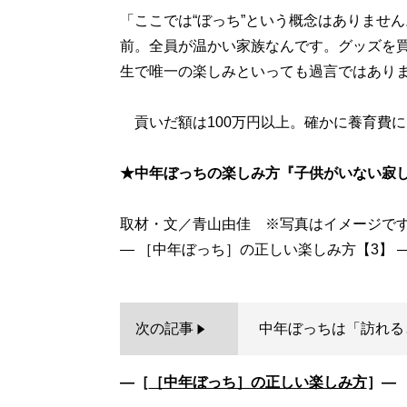
「ここでは“ぼっち”という概念はありませ
前。全員が温かい家族なんです。グッズを
生で唯一の楽しみといっても過言ではあり
貢いだ額は100万円以上。確かに養育費に
★中年ぼっちの楽しみ方『子供がいない寂
取材・文／青山由佳 ※写真はイメージで
次の記事
中年ぼっちは「訪れる
―［
［中年ぼっち］の正しい楽しみ方
］―