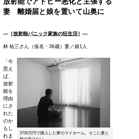
放射能でアトピー悪化と主張する
妻 離婚届と娘を置いて山奥に
―［
放射能パニック家族の狂生活
］―
林 祐三さん（仮名・36歳）妻／娘1人
「今
思え
ば、
放射
能を
理由
にさ
れた
のか
もし
3700万円で購入した夢のマイホーム。そこに妻と
れま
娘の姿はない