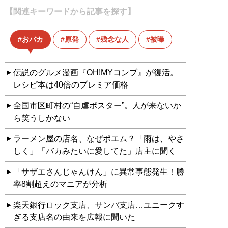
【関連キーワードから記事を探す】
おバカ
原発
残念な人
被曝
伝説のグルメ漫画『OH!MYコンブ』が復活。
レシピ本は40倍のプレミア価格
全国市区町村の“自虐ポスター”。人が来ないか
ら笑うしかない
ラーメン屋の店名、なぜポエム？「雨は、やさ
しく」「バカみたいに愛してた」店主に聞く
「サザエさんじゃんけん」に異常事態発生！勝
率8割超えのマニアが分析
楽天銀行ロック支店、サンバ支店…ユニークす
ぎる支店名の由来を広報に聞いた