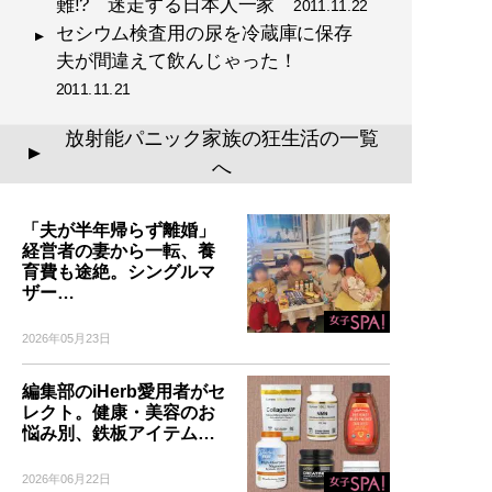
難!? 迷走する日本人一家
2011.11.22
セシウム検査用の尿を冷蔵庫に保存
夫が間違えて飲んじゃった！
2011.11.21
放射能パニック家族の狂生活の一覧
▲
へ
「夫が半年帰らず離婚」
経営者の妻から一転、養
育費も途絶。シングルマ
ザー…
2026年05月23日
編集部のiHerb愛用者がセ
レクト。健康・美容のお
悩み別、鉄板アイテム…
2026年06月22日