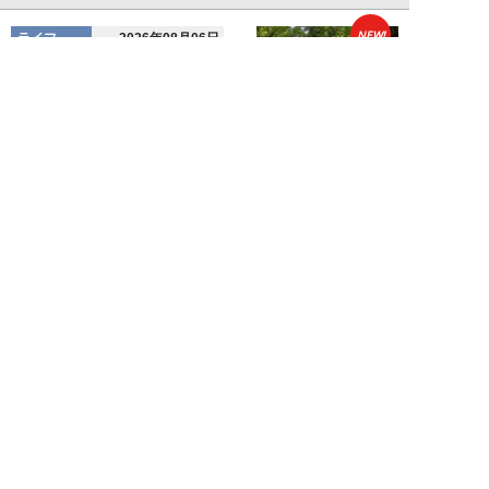
NEW!
ライフ
2026年08月06日
老いていくのがすごく嫌な49歳
男性。孤独な老後を恐れる相談
に、佐藤優が贈る...
佐藤優
NEW!
ライフ
2026年08月05日
タクシー待ちの長蛇の列に堂々と
割り込む“派手な男女”を、小柄
な女性が「意外...
和泉太郎
新着記事をもっと見る