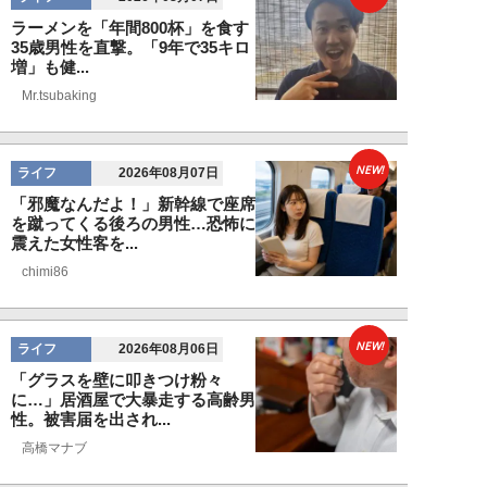
ラーメンを「年間800杯」を食す
35歳男性を直撃。「9年で35キロ
増」も健...
Mr.tsubaking
NEW!
ライフ
2026年08月07日
「邪魔なんだよ！」新幹線で座席
を蹴ってくる後ろの男性…恐怖に
震えた女性客を...
chimi86
NEW!
ライフ
2026年08月06日
「グラスを壁に叩きつけ粉々
に…」居酒屋で大暴走する高齢男
性。被害届を出され...
高橋マナブ