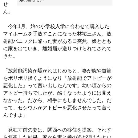
せ
ん」
今年1月、娘の小学校入学に合わせて購入した
マイホームを手放すことになった林祐三さん。放
射能パニックに陥った妻がある日突然、娘ととも
に家を出ていき、離婚届が送りつけられてされて
きた。
「放射能汚染が騒がれはじめると、妻が腕や首筋
をボリボリ掻くようになり『放射能でアトピーが
悪化した』って言い出したんです。幼い頃からの
アトピー持ちでしたが、酷くなったようには見え
なかった。だから、相手にもしませんでした。だ
って、セシウムがアトピーを悪化させたって言う
んですよ」
発狂寸前の妻は、関西への移住を提案。それす
ら無視した結果、家から妻と娘の姿が消えたとい