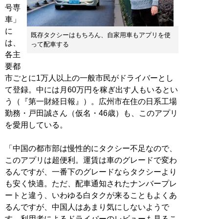
号専
車」
に
既存タクシーはもちろん、自家用車もアプリを使
は、
って配車する
各主
要都
市ごとに1万人以上の一般市民がドライバーとし
て登録。中には月60万円を稼ぎ出す人もいるとい
う（『第一財経日報』）。広州市在住の日系工場
勤務・戸田誠さん（仮名・46歳）も、このアプリ
を愛用している。
「中国の都市部は慢性的にタクシー不足なので、
このアプリは超便利。運賃は車のグレードで変わ
るんですが、一番下のグレードならタクシーより
も安く快適。ただ、配車通知されたナンバープレ
ートと違う、いわゆる白タクが来ることもよくあ
るんですが、中国人はあまり気にしないようで
す。利用者によるドライバーのレビューも見るこ