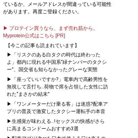
ているか、メールアドレスが間違っている可能性
があります。再度ご登録ください。
▶ プロテイン買うなら、まず売れ筋から。
Myprotein公式はこちら [PR]
【今この記事も読まれています】
▶「リスクのある白タクの時代は終わった
よ」都内に現れる中国系“緑ナンバーのタクシ
ー”、国交省も知らなかったグレーな実態
▶「座っていいですか?」電車内で高齢男性を
無視して舌打ち...荷物で席を占領した女性に訪
れた“まさかの結末”
▶「ワンメーターだけ乗る客」は迷惑?配車ア
プリの普及で激変したタクシー運転手の本音
▶生感覚が味わえる...!セックスの快感がさら
に高まるコンドームおすすめ3選