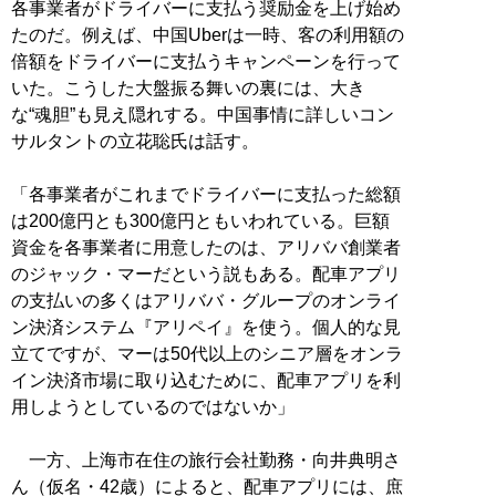
各事業者がドライバーに支払う奨励金を上げ始め
たのだ。例えば、中国Uberは一時、客の利用額の
倍額をドライバーに支払うキャンペーンを行って
いた。こうした大盤振る舞いの裏には、大き
な“魂胆”も見え隠れする。中国事情に詳しいコン
サルタントの立花聡氏は話す。
「各事業者がこれまでドライバーに支払った総額
は200億円とも300億円ともいわれている。巨額
資金を各事業者に用意したのは、アリババ創業者
のジャック・マーだという説もある。配車アプリ
の支払いの多くはアリババ・グループのオンライ
ン決済システム『アリペイ』を使う。個人的な見
立てですが、マーは50代以上のシニア層をオンラ
イン決済市場に取り込むために、配車アプリを利
用しようとしているのではないか」
一方、上海市在住の旅行会社勤務・向井典明さ
ん（仮名・42歳）によると、配車アプリには、庶