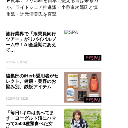
▶配車アプリUberを日本で使える日は来るの
か。ライドシェア推進派・小泉進次郎氏と慎
重派・辻元清美氏を直撃
旅行業界で「添乗員同行
ツアー」がリバイバルブ
ーム中！AI全盛期にあえ
て…
2026年06月24日
編集部のiHerb愛用者がセ
レクト。健康・美容のお
悩み別、鉄板アイテム…
2026年06月22日
「毎日1キロは食べてま
す」ヨーグルト沼にハマ
って3500種類食べた女