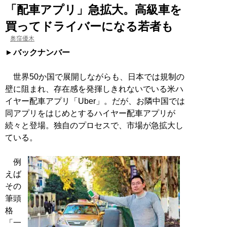
「配車アプリ」急拡大。高級車を
買ってドライバーになる若者も
奥窪優木
バックナンバー
世界50か国で展開しながらも、日本では規制の
壁に阻まれ、存在感を発揮しきれないでいる米ハ
イヤー配車アプリ「Uber」。だが、お隣中国では
同アプリをはじめとするハイヤー配車アプリが
続々と登場。独自のプロセスで、市場が急拡大し
ている。
例
えば
その
筆頭
格
「一