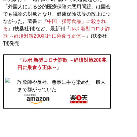
「外国人による公的医療保険の悪用問題」は国会
でも議論の対象となり、健康保険法等の改正につ
ながった。著書に『
中国「猛毒食品」に殺され
る
』(扶桑社刊)など。最新刊『
ルポ 新型コロナ詐
欺 ～経済対策200兆円に巣食う正体～
』(扶桑社
刊)発売
『
ルポ 新型コロナ詐欺 ～経済対策200兆
円に巣食う正体～
』
詐欺師や反社、悪事に手を染めた一般人
まで群がっていた