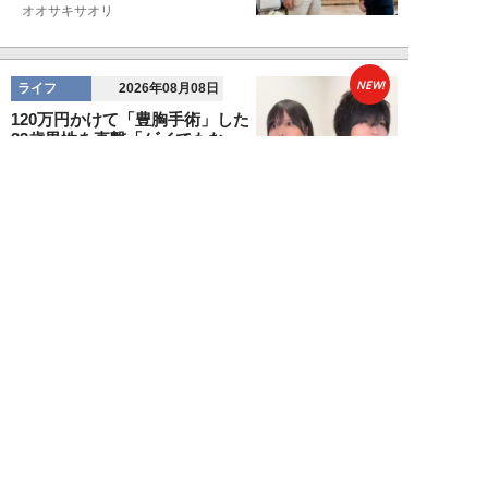
オオサキサオリ
NEW!
ライフ
2026年08月08日
120万円かけて「豊胸手術」した
33歳男性を直撃「ゲイでもな
い。性同一性障...
佐藤隼秀
NEW!
ライフ
2026年08月08日
満員の新幹線で子供が「座りたい
～！」迷惑家族に困惑…周囲の乗
客が内心“スカ...
日刊SPA!取材班
NEW!
ライフ
2026年08月07日
自分が絶ってしまったもう一つの