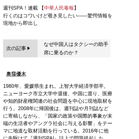
週刊SPA！連載 【
中華人民毒報
】
行くのはコワいけど覗き見したい――驚愕情報を
なぜ中国人はタクシーの助手
次の記事
席に乗るのか？
奥窪優木
1980年、愛媛県生まれ。上智大学経済学部卒。
ニューヨーク市立大学中退後、中国に渡り、医療
や知的財産権関連の社会問題を中心に現地取材を
行う。2008年に帰国後は、週刊誌や月刊誌など
に寄稿しながら、「国家の政策や国際的事象が末
端の生活者やアングラ社会に与える影響」をテー
マに地道な取材活動を行っている。2016年に他
に先駆けて『週刊SPA!』誌上で問題提起した