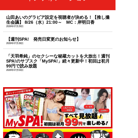
山田あいのグラビア設定を視聴者が決める！【推し撮
生会議】 8/26（水）21:00～ MC：岸明日香
2026年07月29日
【週刊SPA! 発売日変更のお知らせ】
2026年07月28日
「天羽希純」のセクシーな秘蔵カットを大放出！週刊
SPA!のサブスク「MySPA!」続々更新中！初回は初月
99円で読み放題
2026年07月03日