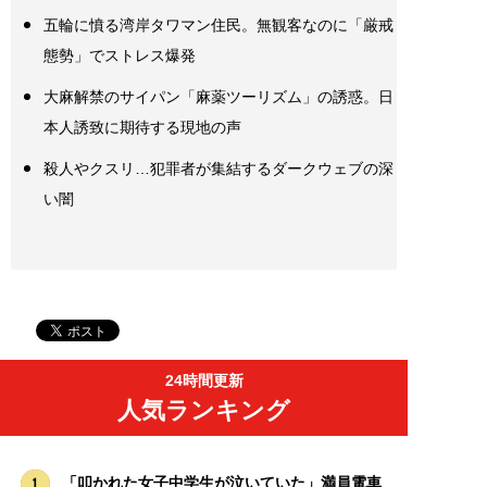
五輪に憤る湾岸タワマン住民。無観客なのに「厳戒
態勢」でストレス爆発
大麻解禁のサイパン「麻薬ツーリズム」の誘惑。日
本人誘致に期待する現地の声
殺人やクスリ…犯罪者が集結するダークウェブの深
い闇
24時間更新
人気ランキング
「叩かれた女子中学生が泣いていた」満員電車