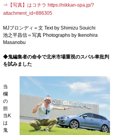
⇒【写真】はコチラ https://nikkan-spa.jp/?
attachment_id=886305
MJブロンディ＝文 Text by Shimizu Souichi
池之平昌信＝写真 Photographs by Ikenohira
Masanobu
◆鬼編集者の命令で北米市場重視のスバル車批判
を試みました
当
欄
の
担
当K
は
鬼