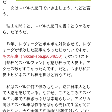
だ
。「次はスバルの悪口でいきましょう」などと言
う。
理由を聞くと、スバルの悪口を書くとウケるか
ら、だそうだ。
「昨年、レヴォーグとボルボを対決させて、レヴ
ォーグが惨敗した記事をやったじゃないですか。
あの記事（nikkan-spa.jp/664650）
がスバリスト
（熱狂的スバルファン）が怒り狂って大炎上。ア
クセス数がすごかったんです」だと。つまり私に
炎上ビジネスの片棒を担げと言うのだ。
私はスバルに何の恨みもない。逆に日本人とし
て大恩を感じている。なにせ、このところのスバ
ルの北米での稼ぎっぷりは素晴らしい。アメリカ
向けのスバル車は作るそばから売れて生産が間に
合わない。今や全体の約6割が北米向けだ。おか