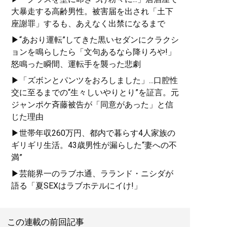
大暴走する高齢男性。被害届を出され「土下
座謝罪」するも、あえなく出禁になるまで
▶“あおり運転”してきた黒いセダンにクラクシ
ョンを鳴らしたら「文句あるなら降りろや!」
怒鳴った瞬間、運転手を襲った悲劇
▶「ズボンとパンツをおろしました」...口腔性
交に至るまでの“生々しいやりとり”を証言。元
ジャンポケ斉藤被告が「同意があった」と信
じた理由
▶世帯年収260万円、都内で暮らす4人家族の
ギリギリ生活。43歳男性が漏らした“妻への不
満”
▶芸能界一のラブホ通、ラランド・ニシダが
語る「夏SEXはラブホテルにイけ!」
この連載の前回記事