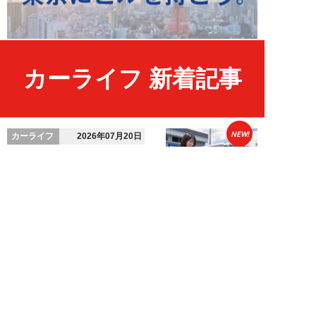
カーライフ 新着記事
NEW!
カーライフ
2026年07月20日
ディーラーでタイヤを交換するの
は損？元社員がこっそり教える
「実はお得に交換...
宇野源一
NEW!
カーライフ
2026年07月10日
「自動車保険のロードサービス」
があればJAFは不要？元ディーラ
ーが教える、...
宇野源一