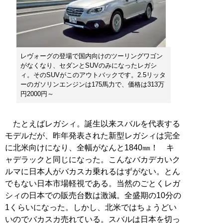
レヴォーグの登場で国内向けのツーリングワゴン
がなくなり、セダンとSUVのみになったレガシ
ィ。そのSUVがこのアウトバックです。2.5リッタ
ーのガソリンエンジンは175馬力で、価格は313万
円2000円～
たとえばレガシィ。誕生以来スバルを代表する
モデルだが、昨年発表された新型レガシィは完全
に北米向けになり、全幅がなんと1840㎜！ キ
ャデラックと同じになった。こんなバカデカいク
ルマに日本人がバカスカ乗れるはずがない。とん
でもない日本市場軽視である。当然のごとくレガ
シィの日本での販売台数は激減。全盛期の10分の
1くらいになった。しかし、北米ではちょうどい
いのでバカスカ売れている。スバルは日本を切っ