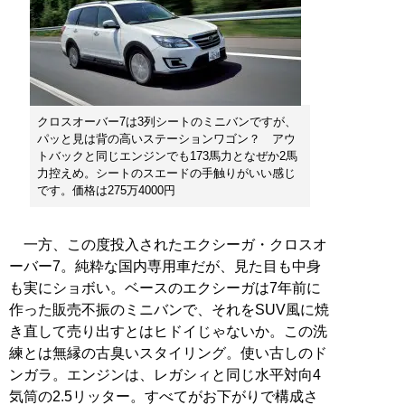
クロスオーバー7は3列シートのミニバンですが、
パッと見は背の高いステーションワゴン？ アウ
トバックと同じエンジンでも173馬力となぜか2馬
力控えめ。シートのスエードの手触りがいい感じ
です。価格は275万4000円
一方、この度投入されたエクシーガ・クロスオ
ーバー7。純粋な国内専用車だが、見た目も中身
も実にショボい。ベースのエクシーガは7年前に
作った販売不振のミニバンで、それをSUV風に焼
き直して売り出すとはヒドイじゃないか。この洗
練とは無縁の古臭いスタイリング。使い古しのド
ンガラ。エンジンは、レガシィと同じ水平対向4
気筒の2.5リッター。すべてがお下がりで構成さ