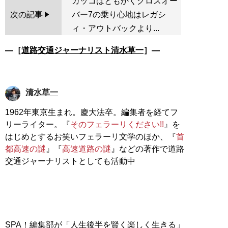
カッコはともかくクロスオー
次の記事
バー7の乗り心地はレガシ
ィ・アウトバックより...
―［
道路交通ジャーナリスト清水草一
］―
清水草一
1962年東京生まれ。慶大法卒。編集者を経てフ
リーライター。『
そのフェラーリください!!
』を
はじめとするお笑いフェラーリ文学のほか、『
首
都高速の謎
』『
高速道路の謎
』などの著作で道路
交通ジャーナリストとしても活動中
SPA！編集部が「人生後半を賢く楽しく生きる」