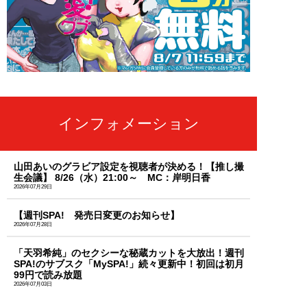
インフォメーション
山田あいのグラビア設定を視聴者が決める！【推し撮
生会議】 8/26（水）21:00～ MC：岸明日香
2026年07月29日
【週刊SPA! 発売日変更のお知らせ】
2026年07月28日
「天羽希純」のセクシーな秘蔵カットを大放出！週刊
SPA!のサブスク「MySPA!」続々更新中！初回は初月
99円で読み放題
2026年07月03日