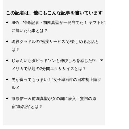
この記者は、他にもこんな記事を書いています
SPA！特命記者・前園真聖が一発当てた！ ヤフトピ
に輝いた記事とは？
現役グラドルの“密接サービス”が楽しめるお店と
は？
じゅんいちダビッドソンも伸びしろを感じた!? ア
メリカで話題の2分間エクササイズとは？
男が食ってもうまい！“女子率9割”の日本初上陸グ
ルメ
篠原信一＆前園真聖が女の園に潜入！驚愕の原
宿“新名所”とは？