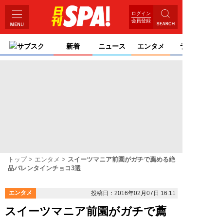
ログイン
会員登録
サブスク
新着
ニュース
エンタメ
ライフ
トップ
エンタメ
スイーツマニア前園がガチで薦める絶
品バレンタインチョコ3選
エンタメ
投稿日：2016年02月07日 16:11
スイーツマニア前園がガチで薦