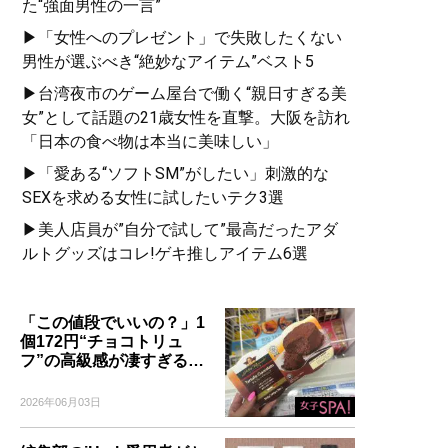
た“強面男性の一言”
▶「女性へのプレゼント」で失敗したくない
男性が選ぶべき“絶妙なアイテム”ベスト5
▶台湾夜市のゲーム屋台で働く“親日すぎる美
女”として話題の21歳女性を直撃。大阪を訪れ
「日本の食べ物は本当に美味しい」
▶「愛ある“ソフトSM”がしたい」刺激的な
SEXを求める女性に試したいテク3選
▶美人店員が”自分で試して”最高だったアダ
ルトグッズはコレ!ゲキ推しアイテム6選
「この値段でいいの？」1
個172円“チョコトリュ
フ”の高級感が凄すぎる…
2026年06月03日