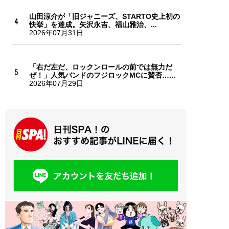
山田涼介が「旧ジャニーズ、STARTO史上初の
快挙」を達成。矢沢永吉、福山雅治、...
2026年07月31日
「右だ左だ、ロックンロールの前では無力だ
ぜ！」人気バンドのフジロックMCに賛否…...
2026年07月29日