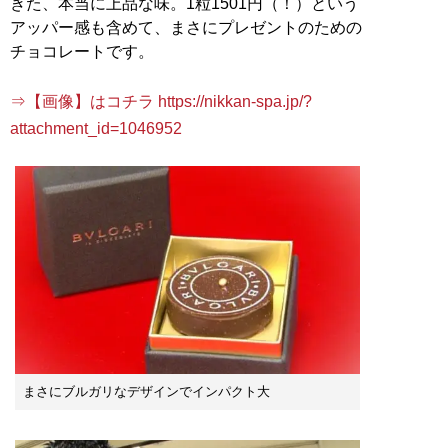
きた、本当に上品な味。1粒1501円（！）という
アッパー感も含めて、まさにプレゼントのための
チョコレートです。
⇒【画像】はコチラ https://nikkan-spa.jp/?
attachment_id=1046952
まさにブルガリなデザインでインパクト大