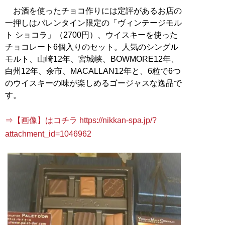
お酒を使ったチョコ作りには定評があるお店の
一押しはバレンタイン限定の「ヴィンテージモル
ト ショコラ」（2700円）、ウイスキーを使った
チョコレート6個入りのセット。人気のシングル
モルト、山崎12年、宮城峡、BOWMORE12年、
白州12年、余市、MACALLAN12年と、6粒で6つ
のウイスキーの味が楽しめるゴージャスな逸品で
す。
⇒【画像】はコチラ https://nikkan-spa.jp/?
attachment_id=1046962