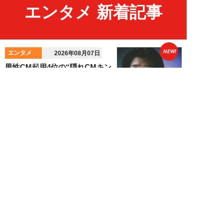
エンタメ 新着記事
NEW!
エンタメ
2026年08月07日
男性CM起用4位の“隠れCMキン
グ”は『20世紀少年』の元子役。
小倉史也（...
望月ふみ
NEW!
エンタメ
2026年08月07日
「牛丼2杯で満腹」だった男が
「1時間でラーメン35杯」完食で
きるようになる...
寺西ジャジューカ
NEW!
エンタメ
2026年08月07日