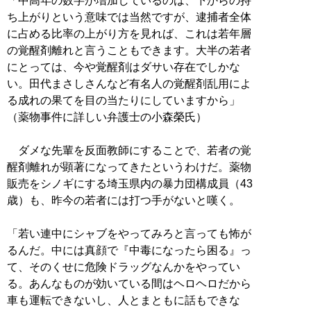
「中高年の数字が増加しているのは、下からの持
ち上がりという意味では当然ですが、逮捕者全体
に占める比率の上がり方を見れば、これは若年層
の覚醒剤離れと言うこともできます。大半の若者
にとっては、今や覚醒剤はダサい存在でしかな
い。田代まさしさんなど有名人の覚醒剤乱用によ
る成れの果てを目の当たりにしていますから」
（薬物事件に詳しい弁護士の小森榮氏）
ダメな先輩を反面教師にすることで、若者の覚
醒剤離れが顕著になってきたというわけだ。薬物
販売をシノギにする埼玉県内の暴力団構成員（43
歳）も、昨今の若者には打つ手がないと嘆く。
「若い連中にシャブをやってみろと言っても怖が
るんだ。中には真顔で『中毒になったら困る』っ
て、そのくせに危険ドラッグなんかをやってい
る。あんなものが効いている間はヘロヘロだから
車も運転できないし、人とまともに話もできな