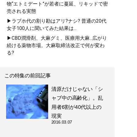
物“エトミデート”が若者に蔓延、リキッドで密
売される実態
▶ラブホ代の割り勘はアリ?ナシ? 普通の20代
女子100人に聞いてみた結果は...
▶CBD潤滑剤、大麻グミ、医療用大麻...広がり
続ける薬物市場。大麻取締法改正で何が変わ
る?
この特集の前回記事
清原だけじゃない「シ
ャブ中の高齢化」。乱
用者6割が40代以上の
現実
2016.03.07