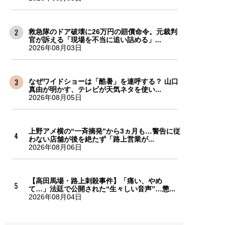
救急隊のドア破壊に26万円の賠償命令。元裁判
官が訴える「現場を不当に追い詰める」...
2026年08月03日
なぜワイドショーは「酷暑」を連呼する？ 山口
真由が明かす、テレビが天気ネタを使い...
2026年08月05日
上野アメ横の“一斉摘発”から3ヵ月も…警告に従
わない店舗が後を絶たず「路上営業が...
2026年08月06日
【高田馬場・路上刺殺事件】「痛い、やめ
て…」法廷で公開された“生々しい音声”…懲...
2026年08月04日