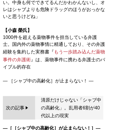
い。中身も何でできてるんだかわかんないし、オ
レはシャブよりも危険ドラッグのほうがおっかな
いと思うけどね」
【小森 榮氏】
1000件を超える薬物事件を担当している弁護
士。国内外の薬物事情に精通しており、その弁護
経験を集約した実務書『
もう一歩踏み込んだ薬物
事件の弁護術
』は、薬物事件に携わる弁護士のバ
イブル的存在
清原だけじゃない「シャブ中
次の記事
の高齢化」。乱用者6割が40
代以上の現実
―［
［シャブ中の高齢化］が止まらない！
］―