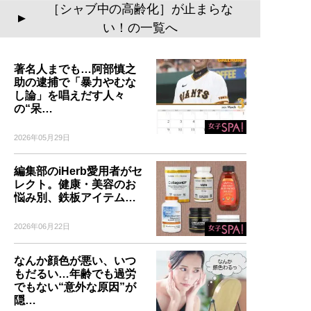
［シャブ中の高齢化］が止まらな
▲
い！の一覧へ
著名人までも…阿部慎之
助の逮捕で「暴力やむな
し論」を唱えだす人々
の“呆…
2026年05月29日
編集部のiHerb愛用者がセ
レクト。健康・美容のお
悩み別、鉄板アイテム…
2026年06月22日
なんか顔色が悪い、いつ
もだるい…年齢でも過労
でもない“意外な原因”が
隠…