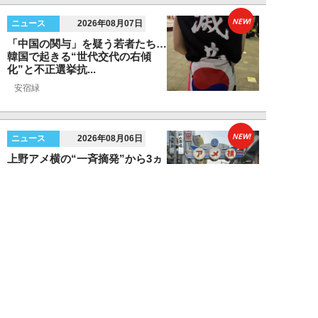
NEW!
ニュース
2026年08月07日
「中国の関与」を疑う若者たち…
韓国で起きる“世代交代の右傾
化”と不正選挙抗...
安宿緑
NEW!
ニュース
2026年08月06日
上野アメ横の“一斉摘発”から3ヵ
月も…警告に従わない店舗が後を
絶たず「路上...
デヤブロウ
NEW!
ニュース
2026年08月06日
値上げでも強い「チョコモナカジ
ャンボ」に対し、「パピコ」は減
収…「定番アイ...
不破聡