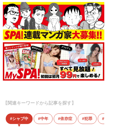
【関連キーワードから記事を探す】
シャブ中
中年
依存症
犯罪
脱法ハーブ