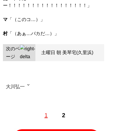
ー！！！！！！！！！！！！！！！！！」
マ
「（このコ…）」
村
「（あぁ…バカだ…）」
次のペ
土曜日 朝 美琴宅(久里浜)
ージ
大川弘一
1
2
記事一覧へ