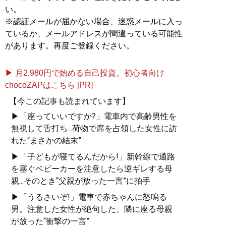
い。
※認証メールが届かない場合、迷惑メールに入っ
ているか、メールアドレスが間違っている可能性
があります。再度ご登録ください。
▶ 月2,980円で始める自己投資。初心者向け
chocoZAPはこちら [PR]
【今この記事も読まれています】
▶「座っていいですか?」電車内で高齢男性を
無視して舌打ち...荷物で席を占領した女性に訪
れた“まさかの結末”
▶「子どもが寝てるんだから!」新幹線で通路
を塞ぐベビーカーを注意したら逆ギレする母
親...そのとき“父親が放った一言”に拍手
▶「うるさいぞ!」電車で赤ちゃんに怒鳴る
男。注意した女性が絶句した、隣に座る母親
が放った“衝撃の一言”