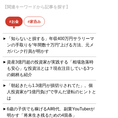
【関連キーワードから記事を探す】
お金
家呑み
「知らないと損する」年収400万円サラリーマ
ンの手取りを“年間数十万円”上げる方法、元メ
ガバンク行員が明かす
資産3億円超の投資家が実践する「相場急落時
も安心」な投資法とは？現在注目している3つ
の銘柄も紹介
「朝起きたら1.3億円が損切りされてた」。個
人投資家が“1億円負け”で学んだ逆転のヒントと
は
6歳の子供でも稼げるAI時代、副業YouTuberが
明かす「将来生き残るための4箇条」