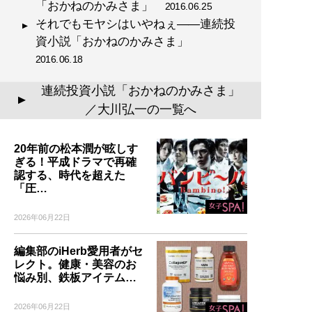
「おかねのかみさま」
2016.06.25
それでもモヤシはいやねぇ――連続投
資小説「おかねのかみさま」
2016.06.18
連続投資小説「おかねのかみさま」
▲
／大川弘一の一覧へ
20年前の松本潤が眩しす
ぎる！平成ドラマで再確
認する、時代を超えた
「圧…
2026年06月22日
編集部のiHerb愛用者がセ
レクト。健康・美容のお
悩み別、鉄板アイテム…
2026年06月22日