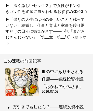
▶「深く激しいセックス」で女性がドン引
き...?女性を絶頂に向かわせるおすすめ体位3つ
▶「残りの人生には何の楽しいことも残って
いない」結婚し、仕事と育児と家事を繰り返
すだけの日々に嫌気がさす――小説『まだお
じさんじゃない』【第二章・第二話】/鳥トマ
ト
この連載の前回記事
世の中に放り出される
仔鹿――連続投資小説
「おかねのかみさま」
2016.07.02
万引きでもしたら？――連続投資小説