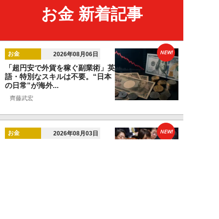
お金 新着記事
NEW!
お金
2026年08月06日
「超円安で外貨を稼ぐ副業術」英
語・特別なスキルは不要。“日本
の日常”が海外...
齊藤武宏
NEW!
お金
2026年08月03日
高市国策で1兆円投入へ！ 高値か
ら“半値暴落”した今がチャン
ス？ 億超え投...
結喜たろう
NEW!
お金
2026年07月27日