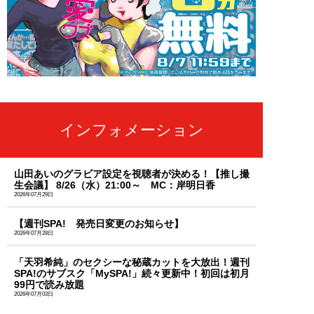
インフォメーション
山田あいのグラビア設定を視聴者が決める！【推し撮
生会議】 8/26（水）21:00～ MC：岸明日香
2026年07月29日
【週刊SPA! 発売日変更のお知らせ】
2026年07月28日
「天羽希純」のセクシーな秘蔵カットを大放出！週刊
SPA!のサブスク「MySPA!」続々更新中！初回は初月
99円で読み放題
2026年07月03日