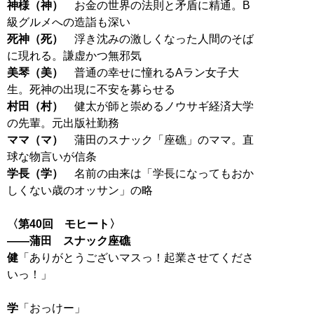
神様（神）
お金の世界の法則と矛盾に精通。B
死神（死）
浮き沈みの激しくなった人間のそば
美琴（美）
普通の幸せに憧れるAラン女子大
村田（村）
健太が師と崇めるノウサギ経済大学
ママ（マ）
蒲田のスナック「座礁」のママ。直
学長（学）
名前の由来は「学長になってもおか
しくない歳のオッサン」の略
〈第40回 モヒート〉
――蒲田 スナック座礁
健
「ありがとうございマスっ！起業させてくださ
いっ！」
学
「おっけー」