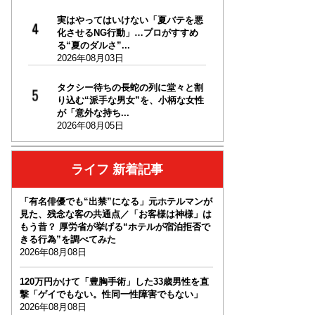
実はやってはいけない「夏バテを悪
化させるNG行動」…プロがすすめ
る“夏のダルさ”...
2026年08月03日
タクシー待ちの長蛇の列に堂々と割
り込む“派手な男女”を、小柄な女性
が「意外な持ち...
2026年08月05日
ライフ 新着記事
「有名俳優でも“出禁”になる」元ホテルマンが
見た、残念な客の共通点／「お客様は神様」は
もう昔？ 厚労省が挙げる“ホテルが宿泊拒否で
きる行為”を調べてみた
2026年08月08日
120万円かけて「豊胸手術」した33歳男性を直
撃「ゲイでもない。性同一性障害でもない」
2026年08月08日