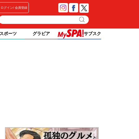
ログイン
会員登録
スポーツ
グラビア
サブスク