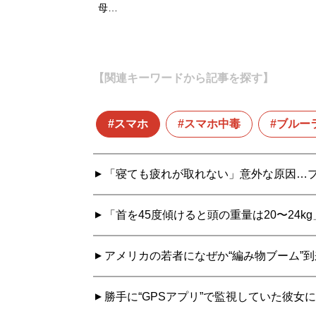
母…
【関連キーワードから記事を探す】
スマホ
スマホ中毒
ブルー
「寝ても疲れが取れない」意外な原因…プ
「首を45度傾けると頭の重量は20〜24k
アメリカの若者になぜか“編み物ブーム”
勝手に“GPSアプリ”で監視していた彼