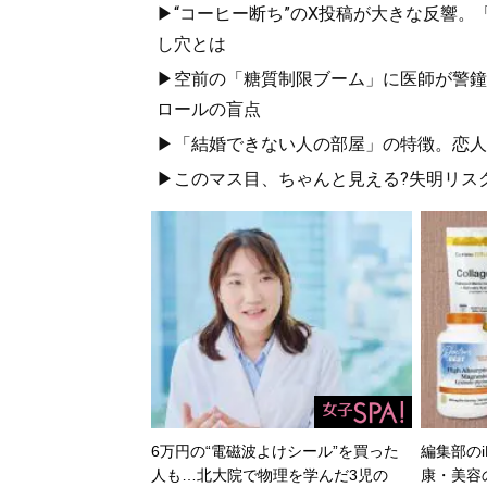
▶“コーヒー断ち”のX投稿が大きな反響。
し穴とは
▶空前の「糖質制限ブーム」に医師が警鐘
ロールの盲点
▶「結婚できない人の部屋」の特徴。恋人
▶このマス目、ちゃんと見える?失明リス
6万円の“電磁波よけシール”を買った
編集部のi
人も…北大院で物理を学んだ3児の
康・美容