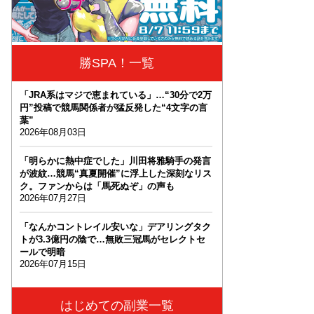
勝SPA！一覧
「JRA系はマジで恵まれている」…“30分で2万
円”投稿で競馬関係者が猛反発した“4文字の言
葉”
2026年08月03日
「明らかに熱中症でした」川田将雅騎手の発言
が波紋…競馬“真夏開催”に浮上した深刻なリス
ク。ファンからは「馬死ぬぞ」の声も
2026年07月27日
「なんかコントレイル安いな」デアリングタク
トが3.3億円の陰で…無敗三冠馬がセレクトセ
ールで明暗
2026年07月15日
はじめての副業一覧