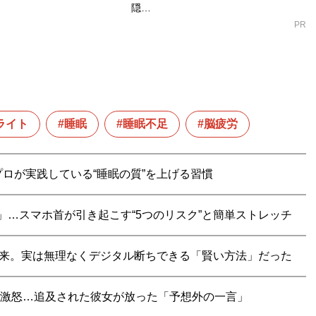
隠…
PR
ライト
睡眠
睡眠不足
脳疲労
ロが実践している“睡眠の質”を上げる習慣
g」…スマホ首が引き起こす“5つのリスク”と簡単ストレッチ
到来。実は無理なくデジタル断ちできる「賢い方法」だった
女に激怒…追及された彼女が放った「予想外の一言」