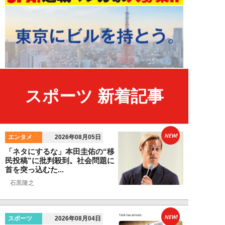
スポーツ 新着記事
NEW!
エンタメ
2026年08月05日
「ネタにするな」本田圭佑の“移
民投稿”に批判殺到。社会問題に
首を突っ込むた...
石黒隆之
NEW!
スポーツ
2026年08月04日