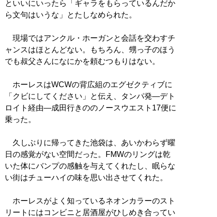
といいにいったら「ギャラをもらっているんだか
ら文句はいうな」とたしなめられた。
現場ではアンクル・ホーガンと会話を交わすチ
ャンスはほとんどない。もちろん、甥っ子のほう
でも叔父さんになにかを頼むつもりはない。
ホーレスはWCWの背広組のエグゼクティブに
「クビにしてください」と伝え、タンパ発―デト
ロイト経由―成田行きののノースウエスト17便に
乗った。
久しぶりに帰ってきた池袋は、あいかわらず曜
日の感覚がない空間だった。FMWのリングは乾
いた体にバンプの感触を与えてくれたし、眠らな
い街はチューハイの味を思い出させてくれた。
ホーレスがよく知っているネオンカラーのスト
リートにはコンビニと居酒屋がひしめき合ってい