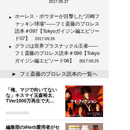
2017.09.27
ホーレス・ボウダーが目撃した“川崎フ
ァッキン球場”――フミ斎藤のプロレス
読本＃097【Tokyoガイジン編エピソー
ド07】
2017.09.26
グラジは世界ブラスナックル王者――
フミ斎藤のプロレス読本＃096【Tokyo
ガイジン編エピソード06】
2017.09.25
フミ斎藤のプロレス読本の一覧へ
▲
「俺、マジで向いてない
な」キスマイ玉森裕太、
TVer1000万再生で大…
2026年08月05日
編集部のiHerb愛用者がセ