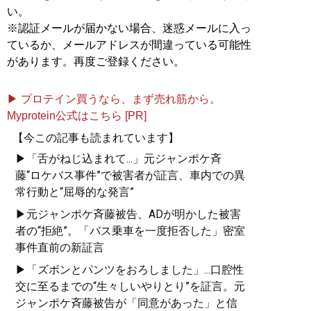
い。
※認証メールが届かない場合、迷惑メールに入っ
ているか、メールアドレスが間違っている可能性
があります。再度ご登録ください。
▶ プロテイン買うなら、まず売れ筋から。
Myprotein公式はこちら [PR]
【今この記事も読まれています】
▶「舌がねじ込まれて...」元ジャンポケ斉
藤“ロケバス事件”で被害者が証言、車内での異
常行動と“屈辱的な発言”
▶元ジャンポケ斉藤被告、ADが明かした被害
者の“拒絶”。「バス乗車を一度拒否した」密室
事件直前の新証言
▶「ズボンとパンツをおろしました」...口腔性
交に至るまでの“生々しいやりとり”を証言。元
ジャンポケ斉藤被告が「同意があった」と信