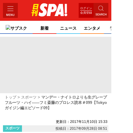
ログイン
会員登録
サブスク
新着
ニュース
エンタメ
ライフ
トップ
スポーツ
マンデー・ナイトロよりも生グレープ
フルーツ・ハイ――フミ斎藤のプロレス読本＃099【Tokyo
ガイジン編エピソード09】
更新日：2017年11月10日 15:33
スポーツ
投稿日：2017年09月28日 08:51