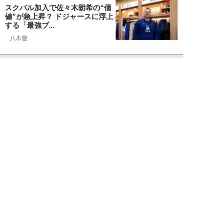
スクバル加入で佐々木朗希の“価
値”が急上昇？ ドジャースに浮上
する「最強ブ...
八木遊
NEW!
スポーツ
2026年08月03日
「JRA系はマジで恵まれている」
…“30分で2万円”投稿で競馬関係
者が猛反...
中川大河
NEW!
スポーツ
2026年07月30日
マリナーズ戦が試金石に…佐々木
朗希が「100マイル超えわずか1
球」でも絶賛...
八木遊