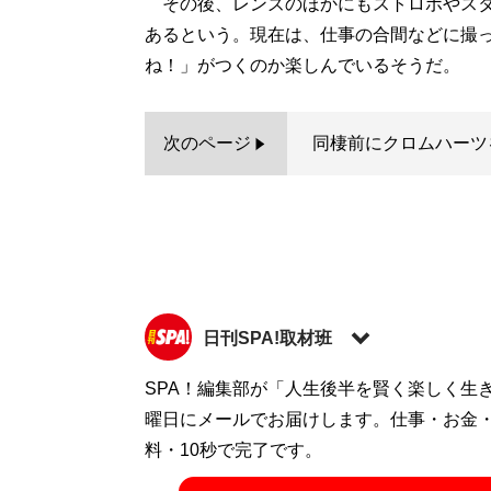
その後、レンズのほかにもストロボやスタ
あるという。現在は、仕事の合間などに撮
ね！」がつくのか楽しんでいるそうだ。
次のページ
同棲前にクロムハーツ
日刊SPA!取材班
SPA！編集部が「人生後半を賢く楽しく生
記事一覧へ
曜日にメールでお届けします。仕事・お金
料・10秒で完了です。