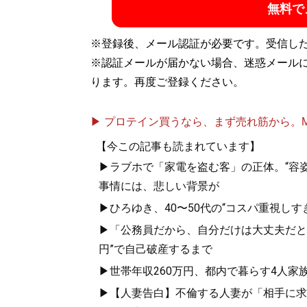
無料で
※登録後、メール認証が必要です。受信し
※認証メールが届かない場合、迷惑メール
ります。再度ご登録ください。
▶ プロテイン買うなら、まず売れ筋から。Mypr
【今この記事も読まれています】
▶ラブホで「家電を盗む客」の正体。“容姿
事情には、悲しい背景が
▶ひろゆき、40〜50代の“コスパ重視し
▶「公務員だから、自分だけは大丈夫だと...
円”で自己破産するまで
▶世帯年収260万円、都内で暮らす4人家
▶【人妻告白】不倫する人妻が「相手に求め