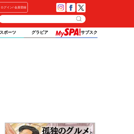
ログイン
会員登録
スポーツ
グラビア
サブスク