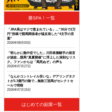
勝SPA！一覧
「JRA系はマジで恵まれている」…“30分で2万
円”投稿で競馬関係者が猛反発した“4文字の言
葉”
2026年08月03日
「明らかに熱中症でした」川田将雅騎手の発言
が波紋…競馬“真夏開催”に浮上した深刻なリス
ク。ファンからは「馬死ぬぞ」の声も
2026年07月27日
「なんかコントレイル安いな」デアリングタク
トが3.3億円の陰で…無敗三冠馬がセレクトセ
ールで明暗
2026年07月15日
はじめての副業一覧