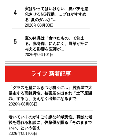
実はやってはいけない「夏バテを悪
化させるNG行動」…プロがすすめ
る“夏のダルさ”...
2026年08月03日
夏の体臭は「食べたもの」で決ま
る。赤身肉、にんにく、野菜が汗に
与える影響を医師が...
2026年08月01日
ライフ 新着記事
「グラスを壁に叩きつけ粉々に…」居酒屋で大
暴走する高齢男性。被害届を出され「土下座謝
罪」するも、あえなく出禁になるまで
2026年08月06日
老いていくのがすごく嫌な49歳男性。孤独な老
後を恐れる相談に、佐藤優が贈る「そのままで
いい」という答え
2026年08月06日