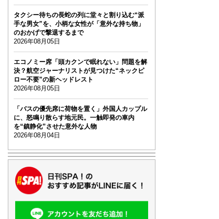
タクシー待ちの長蛇の列に堂々と割り込む“派
手な男女”を、小柄な女性が「意外な持ち物」
のおかげで撃退するまで
2026年08月05日
エコノミー席「頭カクンで眠れない」問題を解
決？航空ジャーナリストが見つけた“ネックピ
ロー不要”の新ヘッドレスト
2026年08月05日
「バスの優先席に荷物を置く」外国人カップル
に、怒鳴り散らす地元民。一触即発の車内
を“鎮静化”させた意外な人物
2026年08月04日