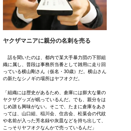
ヤクザマニアに親分の名刺を売る
話を聞いたのは、都内で某大手暴力団の下部組
織に属し、普段は事務所当番として雑用に走り回
っている横山剛さん（仮名・30歳）だ。横山さん
の新たなシノギの場所はヤフオクだ。
「組織には歴史があるため、倉庫には膨大な量の
ヤクザグッズが眠っているんだ。でも、親分をは
じめ誰も興味がない。そこで、たまに倉庫をあさ
っては、山口組、稲川会、住吉会、松葉会の代紋
や名前が入った芳名録や灰皿などを持ち出して、
こっそりヤフオクなんかで売っているんだ」