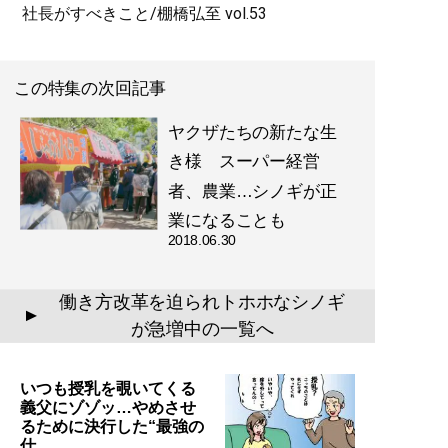
社長がすべきこと/棚橋弘至 vol.53
この特集の次回記事
ヤクザたちの新たな生
き様 スーパー経営
者、農業…シノギが正
業になることも
2018.06.30
働き方改革を迫られトホホなシノギ
▲
が急増中の一覧へ
いつも授乳を覗いてくる
義父にゾゾッ…やめさせ
るために決行した“最強の
仕…