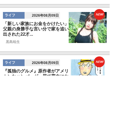
NEW!
ライフ
2026年08月09日
「新しい家族にお金をかけたい」
父親の身勝手な言い分で家を追い
出された22才...
黒島暁生
NEW!
ライフ
2026年08月09日
『孤独のグルメ』原作者がアメリ
カンなハンバーガー屋で夢中にな
った“完全和風...
久住昌之
NEW!
ライフ
2026年08月09日
新幹線で“大音量でゲームを実況
する息子”と注意しない母親に訪
れた「最悪」な...