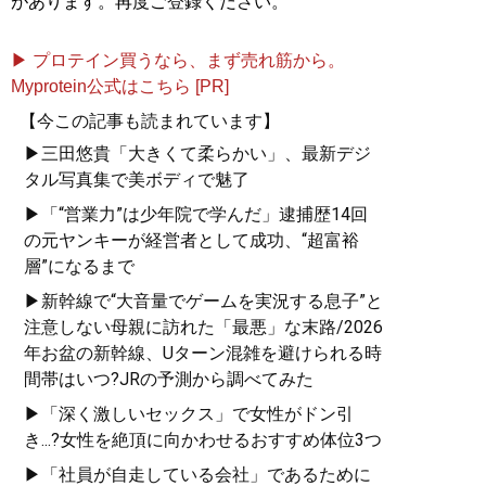
があります。再度ご登録ください。
▶ プロテイン買うなら、まず売れ筋から。
Myprotein公式はこちら [PR]
【今この記事も読まれています】
▶三田悠貴「大きくて柔らかい」、最新デジ
タル写真集で美ボディで魅了
▶「“営業力”は少年院で学んだ」逮捕歴14回
の元ヤンキーが経営者として成功、“超富裕
層”になるまで
▶新幹線で“大音量でゲームを実況する息子”と
注意しない母親に訪れた「最悪」な末路/2026
年お盆の新幹線、Uターン混雑を避けられる時
間帯はいつ?JRの予測から調べてみた
▶「深く激しいセックス」で女性がドン引
き...?女性を絶頂に向かわせるおすすめ体位3つ
▶「社員が自走している会社」であるために