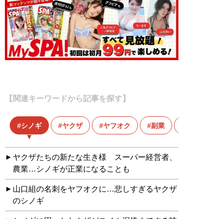
【関連キーワードから記事を探す】
シノギ
ヤクザ
ヤフオク
副業
占い
ヤクザたちの新たな生き様 スーパー経営者、
農業…シノギが正業になることも
山口組の名刺をヤフオクに…悲しすぎるヤクザ
のシノギ