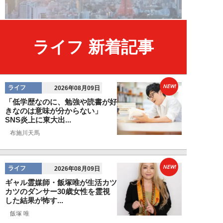
ライフ 新着記事
NEW!
ライフ
2026年08月09日
「低学歴なのに、勉強や読書が好
きなのは意味が分からない」
SNS炎上に東大出...
布施川天馬
NEW!
ライフ
2026年08月09日
ギャル霊媒師・飯塚唯が生活カツ
カツのダンサー30歳女性を霊視
した結果が怖す...
飯塚 唯