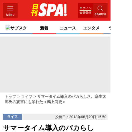
ログイン
会員登録
サブスク
新着
ニュース
エンタメ
ライフ
トップ
ライフ
サマータイム導入のバカらしさ。麻生太
郎氏の妄言にも呆れた＜鴻上尚史＞
ライフ
投稿日：2018年08月29日 15:50
サマータイム導入のバカらし