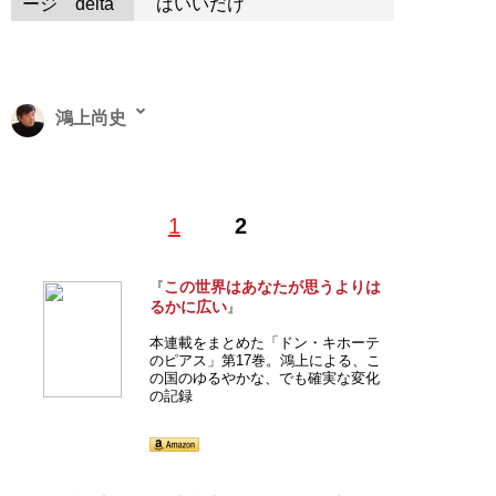
ージ
ばいいだけ
鴻上尚史
『
ドン・キホーテ 笑う! (ドン・キホーテのピア
1
2
ス19)
』
この世界はあなたが思うよりは
『
『週刊SPA!』(扶桑社)好評連載コラムの待望の
るかに広い
』
単行本化 第19弾!2018年1月2・9日合併号〜
2020年5月26日号まで、全96本。
本連載をまとめた「ドン・キホーテ
のピアス」第17巻。鴻上による、こ
の国のゆるやかな、でも確実な変化
の記録
記事一覧へ