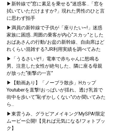
▶新幹線で“窓に素足を乗せる”迷惑客...「窓を
拭いていただけますか?」現れた男性のひと言
に思わず拍手
▶満員の新幹線で子供が「座りたい~!」迷惑
家族に困惑...周囲の乗客が内心“スカッ”とした
おばあさんの行動/お盆の新幹線、自由席はど
れくらい混雑する?JR利用実績を調べてみた
▶「うるさいぞ!」電車で赤ちゃんに怒鳴る
男。注意した女性が絶句した、隣に座る母親
が放った“衝撃の一言”
▶【動画あり】「ノーブラ散歩」Hカップ
Youtuberを直撃!おっぱいが揺れ、透け乳首で
街中を歩いて“恥ずかしくない”のか聞いてみた
ら...
▶東雲うみ、グラビアメイキングMySPA!限定
ムービー公開!【見れば元気になる!フォトブッ
ク】