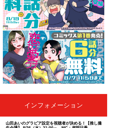
インフォメーション
山田あいのグラビア設定を視聴者が決める！【推し撮
生会議】 8/26（水）21:00～ MC：岸明日香