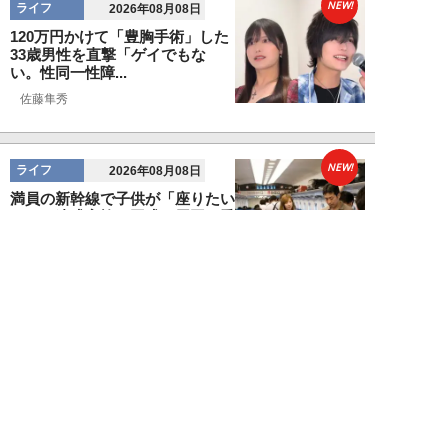
NEW!
ライフ
2026年08月08日
120万円かけて「豊胸手術」した
33歳男性を直撃「ゲイでもな
い。性同一性障...
佐藤隼秀
NEW!
ライフ
2026年08月08日
満員の新幹線で子供が「座りたい
～！」迷惑家族に困惑…周囲の乗
客が内心“スカ...
日刊SPA!取材班
NEW!
ライフ
2026年08月07日
自分が絶ってしまったもう一つの
人生を思いながら、限定50食の
ランチロース定...
カツセマサヒコ