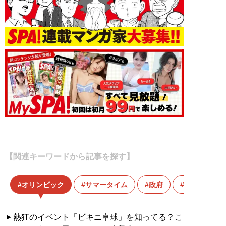
【関連キーワードから記事を探す】
オリンピック
サマータイム
政府
東京五輪
熱狂のイベント「ビキニ卓球」を知ってる？こ