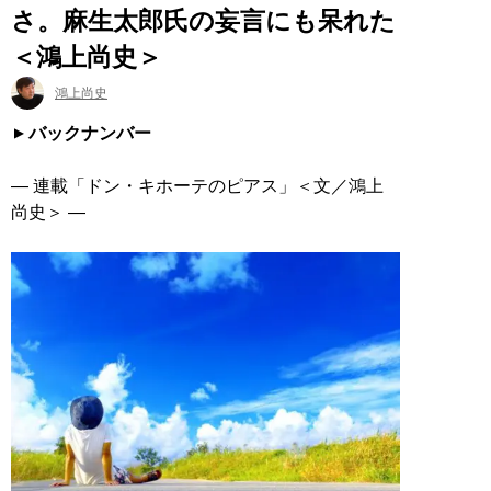
さ。麻生太郎氏の妄言にも呆れた
＜鴻上尚史＞
鴻上尚史
バックナンバー
― 連載「ドン・キホーテのピアス」＜文／鴻上
尚史＞ ―