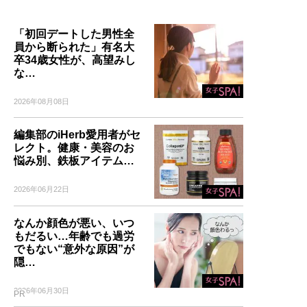
「初回デートした男性全
員から断られた」有名大
卒34歳女性が、高望みし
な…
2026年08月08日
編集部のiHerb愛用者がセ
レクト。健康・美容のお
悩み別、鉄板アイテム…
2026年06月22日
なんか顔色が悪い、いつ
もだるい…年齢でも過労
でもない“意外な原因”が
隠…
2026年06月30日
PR