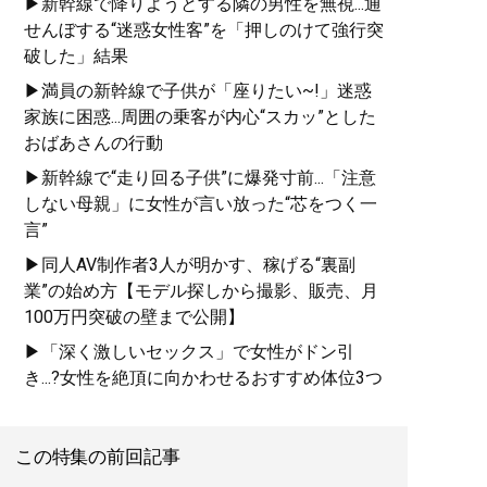
▶新幹線で降りようとする隣の男性を無視...通
せんぼする“迷惑女性客”を「押しのけて強行突
破した」結果
▶満員の新幹線で子供が「座りたい~!」迷惑
家族に困惑...周囲の乗客が内心“スカッ”とした
おばあさんの行動
▶新幹線で“走り回る子供”に爆発寸前...「注意
しない母親」に女性が言い放った“芯をつく一
言”
▶同人AV制作者3人が明かす、稼げる“裏副
業”の始め方【モデル探しから撮影、販売、月
100万円突破の壁まで公開】
▶「深く激しいセックス」で女性がドン引
き...?女性を絶頂に向かわせるおすすめ体位3つ
この特集の前回記事