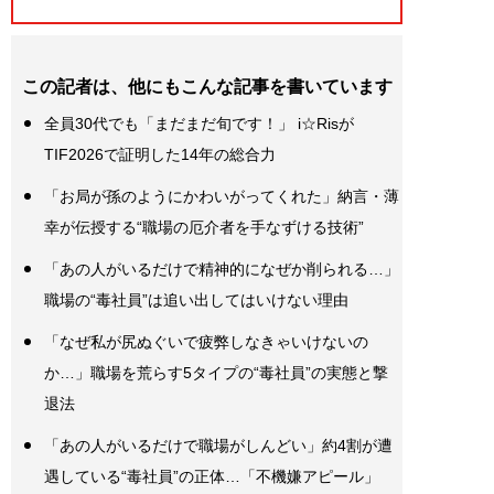
この記者は、他にもこんな記事を書いています
全員30代でも「まだまだ旬です！」 i☆Risが
TIF2026で証明した14年の総合力
「お局が孫のようにかわいがってくれた」納言・薄
幸が伝授する“職場の厄介者を手なずける技術”
「あの人がいるだけで精神的になぜか削られる…」
職場の“毒社員”は追い出してはいけない理由
「なぜ私が尻ぬぐいで疲弊しなきゃいけないの
か…」職場を荒らす5タイプの“毒社員”の実態と撃
退法
「あの人がいるだけで職場がしんどい」約4割が遭
遇している“毒社員”の正体…「不機嫌アピール」