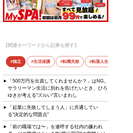
【関連キーワードから記事を探す】
独立
生活保護
転職失敗
転落人生
「500万円を出資してくれませんか？」はNG。
サラリーマン生活に別れを告げたいとき、ひろ
ゆきが考える“ズルい”言いまわし
「起業に失敗してしまう人」に共通してい
る“決定的な問題点”
「前の職場では〜」を連呼する社内の嫌われ