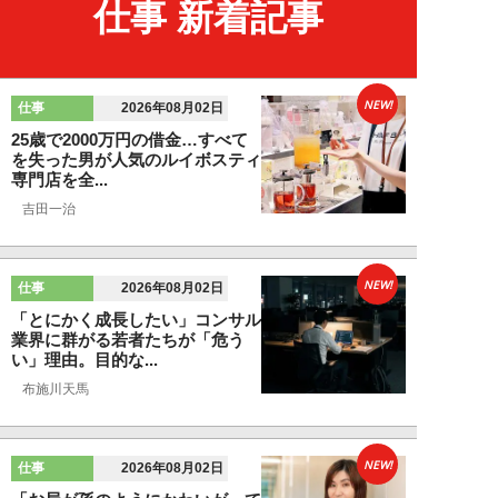
仕事 新着記事
NEW!
仕事
2026年08月02日
25歳で2000万円の借金…すべて
を失った男が人気のルイボスティ
専門店を全...
吉田一治
NEW!
仕事
2026年08月02日
「とにかく成長したい」コンサル
業界に群がる若者たちが「危う
い」理由。目的な...
布施川天馬
NEW!
仕事
2026年08月02日