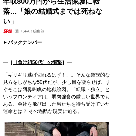
年収800万円から生活保護に転
落…「娘の結婚式までは死ねな
い」
週刊SPA！編集部
バックナンバー
―［
［負け組50代］の衝撃
］―
「ギリギリ逃げ切れるはず！」。そんな楽観的な
見方をしがちな50代だが、少し目を凝らせば、す
ぐそこは阿鼻叫喚の地獄絵図。「転職・独立」と
いうフロンティアは、弱肉強食の厳しい世界でも
ある。会社を飛び出した男たちを待ち受けていた
運命とは？ その過酷な現実に迫る。