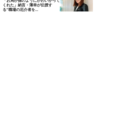
「お局が孫のようにかわいがって
くれた」納言・薄幸が伝授す
る“職場の厄介者を...
週刊SPA！編集部
NEW!
仕事
2026年08月01日
「あの人がいるだけで精神的にな
ぜか削られる…」職場の“毒社
員”は追い出して...
週刊SPA！編集部
NEW!
仕事
2026年07月31日
「なぜ私が尻ぬぐいで疲弊しなき
ゃいけないのか…」職場を荒らす
5タイプの“毒...
週刊SPA！編集部