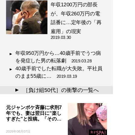
年収1200万円の部長
が、年収260万円の電
話番に…定年後の「再
雇用」の現実
2019.03.30
年収950万円から…40歳手前でうつ病
を発症した男の転落劇
2019.03.28
40歳手前でした転職が大失敗。平社員
のまま55歳に…
2019.03.19
［負け組50代］の衝撃の一覧へ
▲
元ジャンポケ斉藤に求刑7
年でも、妻は翌日に“楽し
すぎた“と投稿。「その…
2026年08月07日