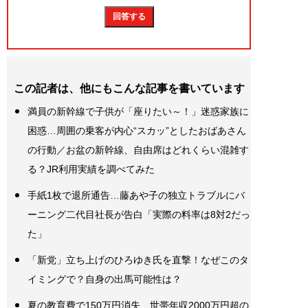
この記者は、他にもこんな記事を書いています
満員の新幹線で子供が「座りたい～！」迷惑家族に
困惑…周囲の乗客が内心“スカッ”としたおばあさん
の行動／お盆の新幹線、自由席はどれくらい混雑す
る？JR利用実績を調べてみた
手紙1枚で退所通告…藤あや子の独立トラブルにバ
ーニング二代目社長が告白「実際の料率は8対2だっ
た」
「新党」立ち上げのひろゆき氏を直撃！なぜこのタ
イミングで？自身の出馬可能性は？
夏の教育費で150万円消失…世帯年収2000万円超の