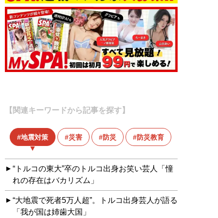
【関連キーワードから記事を探す】
地震対策
災害
防災
防災教育
“トルコの東大”卒のトルコ出身お笑い芸人「憧
れの存在はバカリズム」
“大地震で死者5万人超”。トルコ出身芸人が語る
「我が国は姉歯大国」