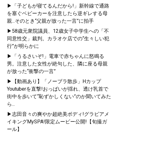
▶「子どもが寝てるんだから!」新幹線で通路
を塞ぐベビーカーを注意したら逆ギレする母
親...そのとき“父親が放った一言”に拍手
▶58歳元衆院議員、12歳女子中学生への「不
同意性交」裁判。カラオケ店での“生々しい犯
行”が明らかに
▶「うるさいぞ!」電車で赤ちゃんに怒鳴る
男。注意した女性が絶句した、隣に座る母親
が放った“衝撃の一言”
▶【動画あり】「ノーブラ散歩」Hカップ
Youtuberを直撃!おっぱいが揺れ、透け乳首で
街中を歩いて“恥ずかしくない”のか聞いてみた
ら...
▶志田音々の爽やか超絶美ボディ!グラビアメ
イキングMySPA!限定ムービー公開!【旬撮ガ
ール】