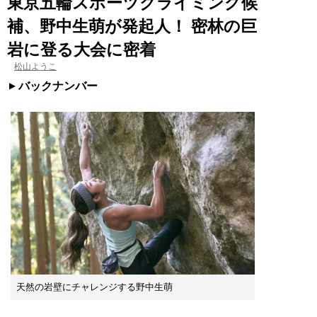
東京五輪スポーツクライミング候
補、野中生萌が発起人！ 密林の巨
岩に登る大会に密着
松山ようこ
バックナンバー
天然の岩壁にチャレンジする野中生萌