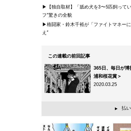
▶【独自取材】「舐め犬を3〜5匹飼って
フ”驚きの全貌
▶格闘家・鈴木千裕が「ファイトマネーにこ
え“
この連載の前回記事
365日、毎日が
浦和桜花賞＞
2020.03.25
払い
▲