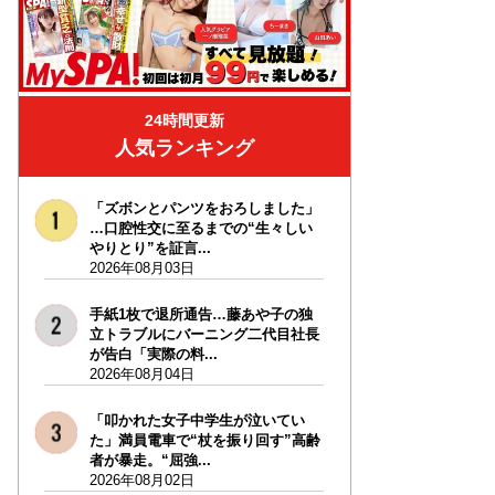
24時間更新
人気ランキング
「ズボンとパンツをおろしました」
…口腔性交に至るまでの“生々しい
やりとり”を証言...
2026年08月03日
手紙1枚で退所通告…藤あや子の独
立トラブルにバーニング二代目社長
が告白「実際の料...
2026年08月04日
「叩かれた女子中学生が泣いてい
た」満員電車で“杖を振り回す”高齢
者が暴走。“屈強...
2026年08月02日