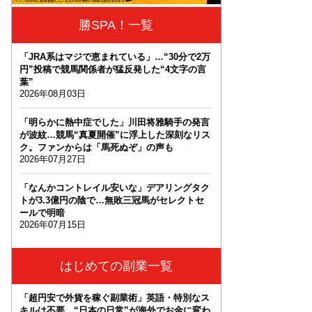
勝SPA！一覧
「JRA系はマジで恵まれている」…“30分で2万
円”投稿で競馬関係者が猛反発した“4文字の言
葉”
2026年08月03日
「明らかに熱中症でした」川田将雅騎手の発言
が波紋…競馬“真夏開催”に浮上した深刻なリス
ク。ファンからは「馬死ぬぞ」の声も
2026年07月27日
「なんかコントレイル安いな」デアリングタク
トが3.3億円の陰で…無敗三冠馬がセレクトセ
ールで明暗
2026年07月15日
はじめての副業一覧
「超円安で外貨を稼ぐ副業術」英語・特別なス
キルは不要。“日本の日常”が海外でお金に変わ