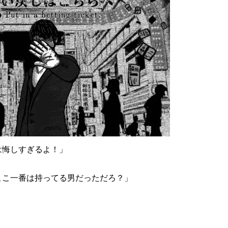
は悔しすぎるよ！」
ここ一番は持ってる男だっただろ？」