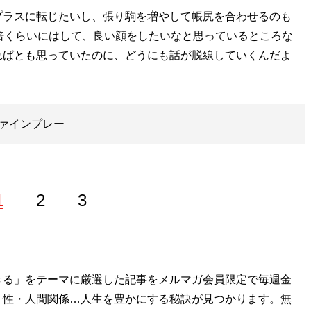
ラスに転じたいし、張り駒を増やして帳尻を合わせるのも
倍くらいにはして、良い顔をしたいなと思っているところな
ればとも思っていたのに、どうにも話が脱線していくんだよ
ァインプレー
1
2
3
。競馬競輪、ボートにバカラと賭け事ならなんでもござれ。
きる」をテーマに厳選した記事をメルマガ会員限定で毎週金
証明自己」
・性・人間関係…人生を豊かにする秘訣が見つかります。無