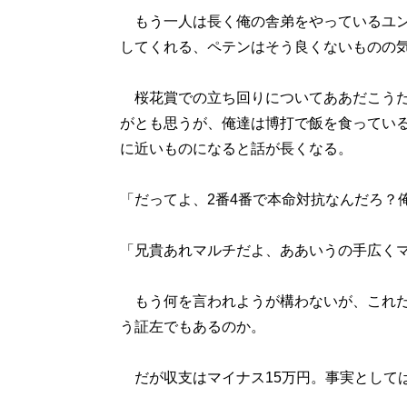
もう一人は長く俺の舎弟をやっているユン
してくれる、ペテンはそう良くないものの
桜花賞での立ち回りについてああだこうだ
がとも思うが、俺達は博打で飯を食ってい
に近いものになると話が長くなる。
「だってよ、2番4番で本命対抗なんだろ？
「兄貴あれマルチだよ、ああいうの手広くマ
もう何を言われようが構わないが、これだ
う証左でもあるのか。
だが収支はマイナス15万円。事実として