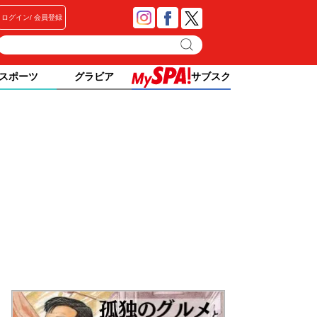
ログイン
会員登録
スポーツ
グラビア
サブスク