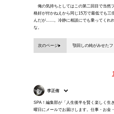
俺の気持ちとしてはこの第二回目で当然プ
格好が付かねえから同じ15万で最低でも三
んだが……。冷静に相談にでも乗ってくれ
な。
次のページ
顎回しの純がみせたフ
李正侑
新宿・歌舞伎町を根城にするギャンブラー
SPA！編集部が「人生後半を賢く楽しく生
座右の銘は「給我一個機会，譲我在再一次
曜日にメールでお届けします。仕事・お金