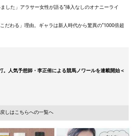
いました」アラサー女性が語る“挿入なしのオナニーライ
だわる」理由。ギャラは新人時代から驚異の“1000倍超
博打。人気予想師・李正侑による競馬ノワールを連載開始＜
戻しはこちらへの一覧へ