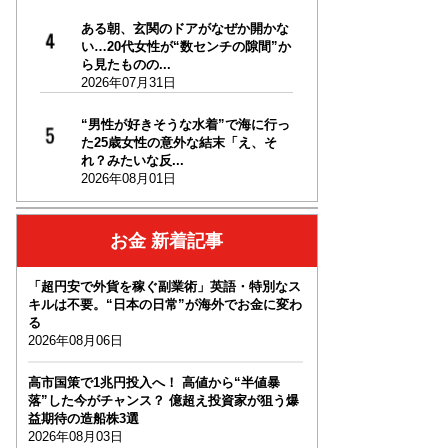
ある朝、玄関のドアがなぜか開かな
い…20代女性が“数センチの隙間”か
ら見たものの...
2026年07月31日
“男性が好きそうな水着”で海に行っ
た25歳女性の意外な結末「え、そ
れ？みたいな反...
2026年08月01日
お金 新着記事
「超円安で外貨を稼ぐ副業術」英語・特別なス
キルは不要。“日本の日常”が海外でお金に変わ
る
2026年08月06日
高市国策で1兆円投入へ！ 高値から“半値暴
落”した今がチャンス？ 億超え投資家が狙う爆
益期待の造船株3選
2026年08月03日