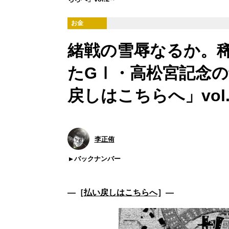
お金
緒戦の雪辱なるか。
たGⅠ・高松宮記念
戻しはこちらへ」vol.
李正侑
バックナンバー
―［
払い戻しはこちらへ
］―