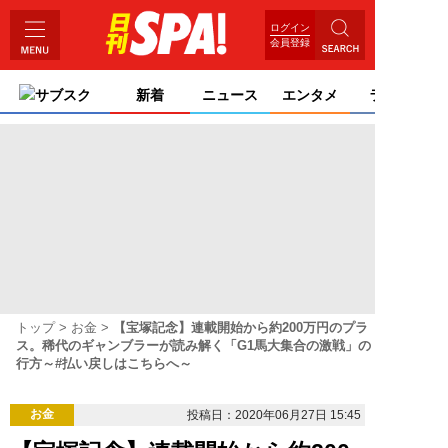
ログイン
会員登録
サブスク
新着
ニュース
エンタメ
ライフ
トップ
お金
【宝塚記念】連載開始から約200万円のプラ
ス。稀代のギャンブラーが読み解く「G1馬大集合の激戦」の
行方～#払い戻しはこちらへ～
お金
投稿日：2020年06月27日 15:45