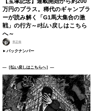
【宝塚記念】連載開始から約200
万円のプラス。稀代のギャンブラ
ーが読み解く「G1馬大集合の激
戦」の行方～#払い戻しはこちら
へ～
李正侑
バックナンバー
―［
払い戻しはこちらへ
］―