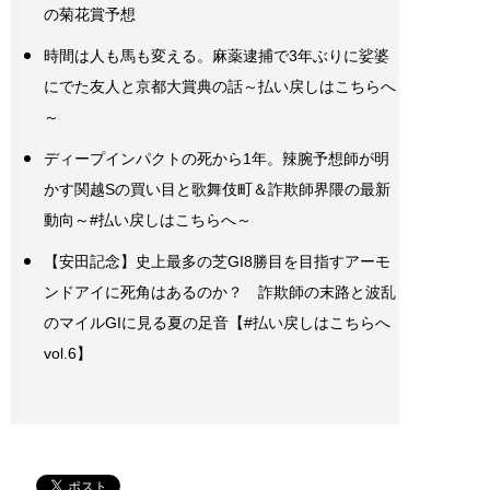
の菊花賞予想
時間は人も馬も変える。麻薬逮捕で3年ぶりに娑婆
にでた友人と京都大賞典の話～払い戻しはこちらへ
～
ディープインパクトの死から1年。辣腕予想師が明
かす関越Sの買い目と歌舞伎町＆詐欺師界隈の最新
動向～#払い戻しはこちらへ～
【安田記念】史上最多の芝GI8勝目を目指すアーモ
ンドアイに死角はあるのか？ 詐欺師の末路と波乱
のマイルGIに見る夏の足音【#払い戻しはこちらへ
vol.6】