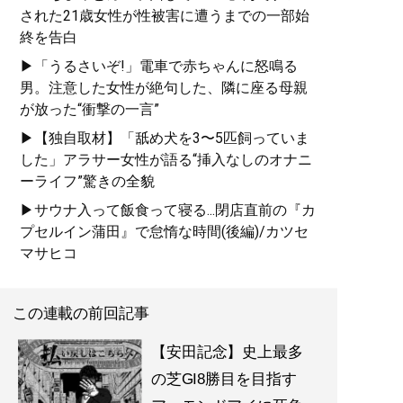
された21歳女性が性被害に遭うまでの一部始
終を告白
▶「うるさいぞ!」電車で赤ちゃんに怒鳴る
男。注意した女性が絶句した、隣に座る母親
が放った“衝撃の一言”
▶【独自取材】「舐め犬を3〜5匹飼っていま
した」アラサー女性が語る“挿入なしのオナニ
ーライフ”驚きの全貌
▶サウナ入って飯食って寝る...閉店直前の『カ
プセルイン蒲田』で怠惰な時間(後編)/カツセ
マサヒコ
この連載の前回記事
【安田記念】史上最多
の芝GI8勝目を目指す