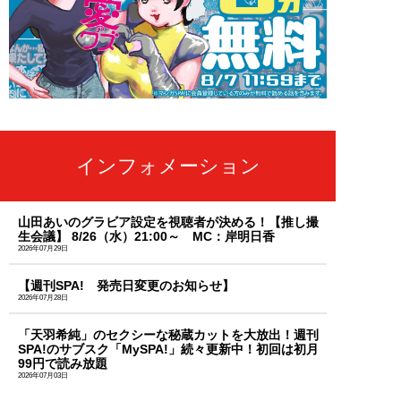
インフォメーション
山田あいのグラビア設定を視聴者が決める！【推し撮
生会議】 8/26（水）21:00～ MC：岸明日香
2026年07月29日
【週刊SPA! 発売日変更のお知らせ】
2026年07月28日
「天羽希純」のセクシーな秘蔵カットを大放出！週刊
SPA!のサブスク「MySPA!」続々更新中！初回は初月
99円で読み放題
2026年07月03日