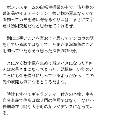
ポンジスキームの自転車操業の中で、借り物の
贅沢品やイミテーション、拾い物の写真なんかで
着飾ってカモを誘い寄せるやり口は、まさに文字
通り誘因突起だなと思わせてくれるぜ。
別に上手いことを言おうと思ってアンコウの話
をしている訳ではなくて、たまたま深海魚のこと
を調べていたらそう思った深夜2時50分。
とにかく数十億を集めて飛ぶハメになったYさ
んはお星さまになっちまった。結構厳しい筋のと
ころにも金を借りに行っているようだから、この
先の展開も気になるところだよな。
時計もすべてギャランディー付きの本物。車も
自分名義で住所は虎ノ門の住居ではなく、なぜか
長期滞在可能な大手町の某レジデンスになってい
る。