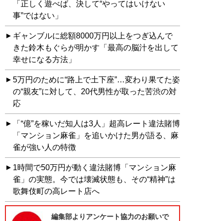
「正しく遊べば、決して“やってはいけない
事”ではない」
ギャンブルに総額8000万円以上をつぎ込んで
きた鈴木もぐらが明かす「最高の脳汁を出して
幸せになる方法」
5万円のために“路上で土下座”…変わり果てた姿
の“親友”に対して、20代男性が取った苦渋の対
応
「“億”を稼いだ知人は3人」超高レート違法賭博
「マンション麻雀」を追いかけた男が語る、麻
雀が強い人の特徴
1時間で50万円が動く違法賭博「マンション麻
雀」の実態。今では壊滅状態も、その“精神”は
歌舞伎町の高レート店へ