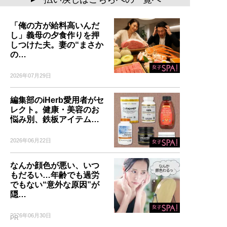
「俺の方が給料高いんだ
し」義母の夕食作りを押
しつけた夫。妻の“まさか
の…
2026年07月29日
編集部のiHerb愛用者がセ
レクト。健康・美容のお
悩み別、鉄板アイテム…
2026年06月22日
なんか顔色が悪い、いつ
もだるい…年齢でも過労
でもない“意外な原因”が
隠…
2026年06月30日
PR