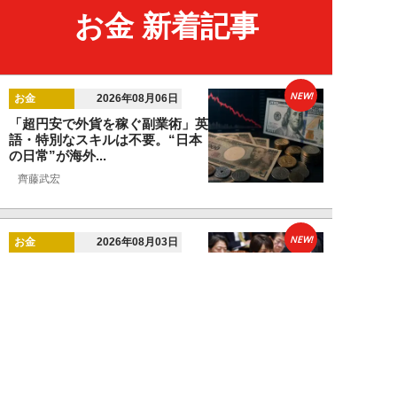
お金 新着記事
NEW!
お金
2026年08月06日
「超円安で外貨を稼ぐ副業術」英
語・特別なスキルは不要。“日本
の日常”が海外...
齊藤武宏
NEW!
お金
2026年08月03日
高市国策で1兆円投入へ！ 高値か
ら“半値暴落”した今がチャン
ス？ 億超え投...
結喜たろう
NEW!
お金
2026年07月27日