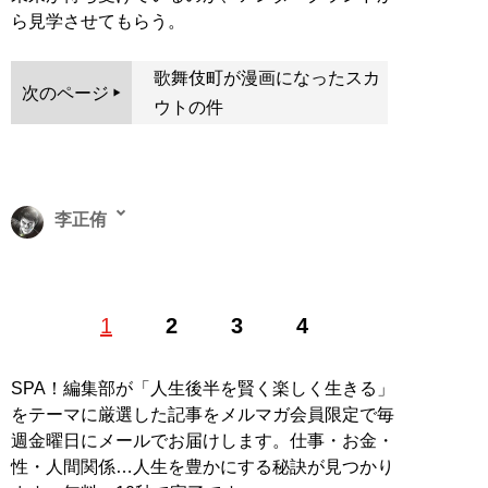
ら見学させてもらう。
歌舞伎町が漫画になったスカ
次のページ
ウトの件
李正侑
新宿・歌舞伎町を根城にするギャンブラー。競馬競輪、
1
2
3
4
ボートにバカラと賭け事ならなんでもござれ。座右の銘
は「給我一個機会，譲我在再一次証明自己」
SPA！編集部が「人生後半を賢く楽しく生きる」
記事一覧へ
をテーマに厳選した記事をメルマガ会員限定で毎
週金曜日にメールでお届けします。仕事・お金・
性・人間関係…人生を豊かにする秘訣が見つかり