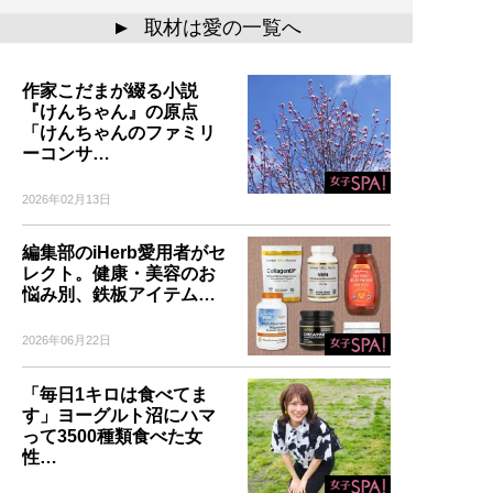
取材は愛の一覧へ
▲
作家こだまが綴る小説
『けんちゃん』の原点
「けんちゃんのファミリ
ーコンサ…
2026年02月13日
編集部のiHerb愛用者がセ
レクト。健康・美容のお
悩み別、鉄板アイテム…
2026年06月22日
「毎日1キロは食べてま
す」ヨーグルト沼にハマ
って3500種類食べた女
性…