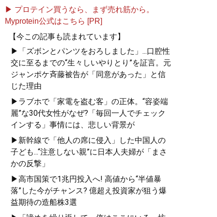
▶ プロテイン買うなら、まず売れ筋から。
Myprotein公式はこちら [PR]
【今この記事も読まれています】
▶「ズボンとパンツをおろしました」...口腔性
交に至るまでの“生々しいやりとり”を証言。元
ジャンポケ斉藤被告が「同意があった」と信
じた理由
▶ラブホで「家電を盗む客」の正体。“容姿端
麗”な30代女性がなぜ?「毎回一人でチェック
インする」事情には、悲しい背景が
▶新幹線で「他人の席に侵入」した中国人の
子ども...“注意しない親”に日本人夫婦が「まさ
かの反撃」
▶高市国策で1兆円投入へ! 高値から“半値暴
落”した今がチャンス? 億超え投資家が狙う爆
益期待の造船株3選