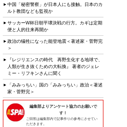
中国「秘密警察」が日本人にも接触。日本のカ
ルト教団なども監視か
サッカーW杯日朝平壌決戦の行方。カギは定期
便と人的往来再開か
政治の犠牲になった能登地震＜著述家・菅野完
＞
『レジリエンスの時代 再野生化する地球で、
人類が生き抜くための大転換』 著者のジェレ
ミー・リフキンさんに聞く
「みみっちい」国の「みみっちい」政治＜著述
家・菅野完＞