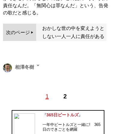
責任なんだ。「無関心は罪なんだ」という、告発
の歌だと感じる。
おかしな世の中を変えようと
次のページ
しない一人一人に責任がある
相澤冬樹
無所属記者。1987年にNHKに入局、大阪放送局の記者と
1
2
して森友報道に関するスクープを連発。2018年にNHKを
退職。著書に
『真実をつかむ 調べて聞いて書く技術』
（角川新書）
、
『メディアの闇 「安倍官邸 VS.NHK」森
365日ビートルズ
『
』
友取材全真相』（文春文庫）
、共著書に
『私は真実が知
一年中ビートルズと一緒に! 365
りたい 夫が遺書で告発「森友」改ざんはなぜ？』（文
日のできごとを網羅
藝春秋）
など