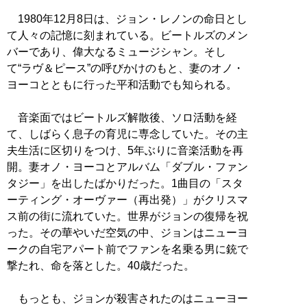
1980年12月8日は、ジョン・レノンの命日とし
て人々の記憶に刻まれている。ビートルズのメン
バーであり、偉大なるミュージシャン。そし
て“ラヴ＆ピース”の呼びかけのもと、妻のオノ・
ヨーコとともに行った平和活動でも知られる。
音楽面ではビートルズ解散後、ソロ活動を経
て、しばらく息子の育児に専念していた。その主
夫生活に区切りをつけ、5年ぶりに音楽活動を再
開。妻オノ・ヨーコとアルバム「ダブル・ファン
タジー」を出したばかりだった。1曲目の「スタ
ーティング・オーヴァー（再出発）」がクリスマ
ス前の街に流れていた。世界がジョンの復帰を祝
った。その華やいだ空気の中、ジョンはニューヨ
ークの自宅アパート前でファンを名乗る男に銃で
撃たれ、命を落とした。40歳だった。
もっとも、ジョンが殺害されたのはニューヨー