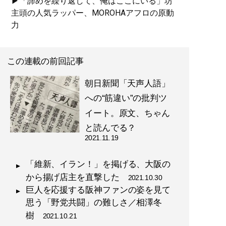
▶「諦めを繰り返して、俺はここにいる」坊
主頭の人気ラッパー、MOROHAアフロの原動
力
この連載の前回記事
朝日新聞「天声人語」
への“筋違い”の批判ツ
イート。原文、ちゃん
と読んでる？
2021.11.19
「維新、イラン！」を掲げる、大阪の
から揚げ店主を直撃した
2021.10.30
巨人を応援する阪神ファンの姿を見て
思う「野党共闘」の難しさ／相澤冬
樹
2021.10.21