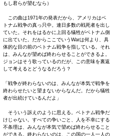
もし君らが望むなら）
この曲は1971年の発表だから、アメリカはベ
トナム戦争の真っ只中。連日多数の戦死者を出し
ていた。それをはるかに上回る犠牲がベトナム側
に出ていた。だからここでいうWarは何より、具
体的な目の前のベトナム戦争を指している。それ
は、みんなが望めば終わらせることができるよ。
ジョンはそう歌っているのだが、この意味を裏返
して考えるとどうなるだろう？
「戦争が終わらないのは、みんなが本気で戦争を
終わらせたいと望まないからなんだ。だから犠牲
者が出続けているんだよ」
そういう訴えのように思える。ベトナム戦争だ
けじゃない。すべての争いごと、人を不幸にする
不条理は、みんなが本気で望めば終わらせること
ができる。終わらないのは、この国の一人一人の