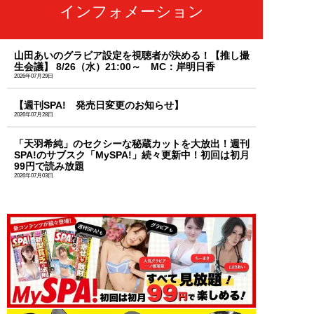
インフォメーション
山田あいのグラビア設定を視聴者が決める！【推し撮
生会議】 8/26（水）21:00～ MC：岸明日香
2026年07月29日
【週刊SPA! 発売日変更のお知らせ】
2026年07月28日
「天羽希純」のセクシーな秘蔵カットを大放出！週刊
SPA!のサブスク「MySPA!」続々更新中！初回は初月
99円で読み放題
2026年07月03日