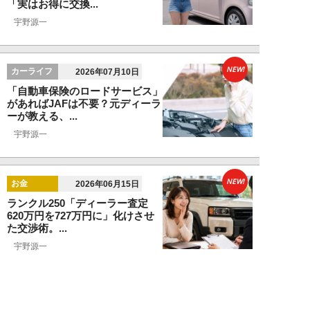
「実はお得に交換...
宇野源一
NEW!
カーライフ
2026年07月10日
「自動車保険のロードサービス」
があればJAFは不要？元ディーラ
ーが教える、...
宇野源一
NEW!
お金
2026年06月15日
ランクル250「ディーラー査定
620万円を727万円に」化けさせ
た交渉術。...
宇野源一
NEW!
カーライフ
2026年06月06日