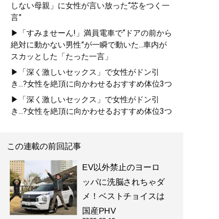
しない母親」に女性が言い放った“芯をつく一
言”
▶「すみませーん!」満員電車で“ドアの前から
絶対に動かない男性”が一瞬で動いた...車内が
スカッとした「たった一言」
▶「深く激しいセックス」で女性がドン引
き...?女性を絶頂に向かわせるおすすめ体位3つ
▶「深く激しいセックス」で女性がドン引
き...?女性を絶頂に向かわせるおすすめ体位3つ
この連載の前回記事
EV以外禁止のヨーロ
ッパに洗脳されちゃダ
メ！ベストチョイスは
国産PHV