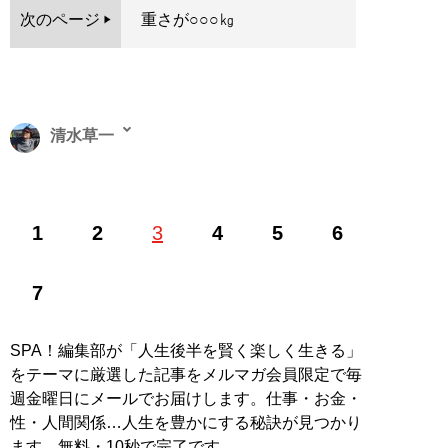
次のページ
重さが○○○㎏
清水草一
1962年東京生まれ。慶大法卒。編集者を経てフリーライ
1
2
3
4
5
6
ター。『
そのフェラーリください!!
』をはじめとするお
笑いフェラーリ文学のほか、『
首都高速の謎
』『
高速道
路の謎
』などの著作で道路交通ジャーナリストとしても
7
活動中
SPA！編集部が「人生後半を賢く楽しく生きる」
記事一覧へ
をテーマに厳選した記事をメルマガ会員限定で毎
週金曜日にメールでお届けします。仕事・お金・
性・人間関係…人生を豊かにする秘訣が見つかり
ます。無料・10秒で完了です。