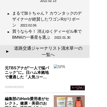
2022.02.13
まるで加トちゃん？ カウンタックのデ
ザイナーが絶賛したワゴンRがリボー
ン
2022.02.06
買うなら今！ 消えゆくディーゼル車で
BMWの一番星を選ぶ
2022.01.30
道路交通ジャーナリスト清水草一の
▲
一覧へ
元TBSアナが“一人で猛パ
ニック”に。日ハム本拠地
で遭遇した「人気コー…
2026年08月06日
編集部のiHerb愛用者がセ
レクト。健康・美容のお