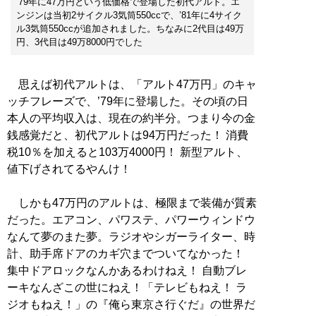
’79年に47万円という低価格で登場した初代アルト。エ
ンジンは当初2サイクル3気筒550ccで、’81年に4サイク
ル3気筒550ccが追加されました。ちなみに2代目は49万
円、3代目は49万8000円でした
思えば初代アルトは、「アルト47万円」のキャ
ッチフレーズで、’79年に登場した。その頃の日
本人の平均収入は、現在の約半分。つまり今の金
銭感覚だと、初代アルトは94万円だった！ 消費
税10％を加えると103万4000円！ 新型アルト、
値下げされてるやんけ！
しかも47万円のアルトは、極限まで装備が質素
だった。エアコン、パワステ、パワーウィンドウ
なんて夢のまた夢。ラジオやシガーライター、時
計、助手席ドアのカギ穴までついてなかった！
集中ドアロックなんかあるわけねえ！ 自動ブレ
ーキなんざこの世にねえ！「テレビもねえ！ ラ
ジオもねえ！」の『俺ら東京さ行ぐだ』の世界だ