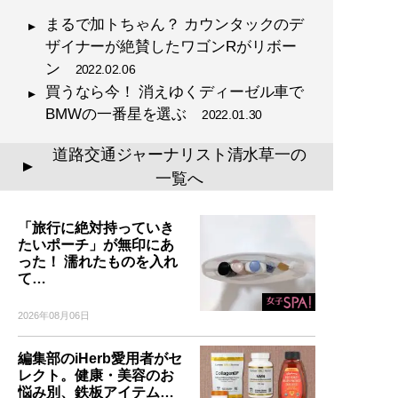
まるで加トちゃん？ カウンタックのデ
ザイナーが絶賛したワゴンRがリボー
ン
2022.02.06
買うなら今！ 消えゆくディーゼル車で
BMWの一番星を選ぶ
2022.01.30
道路交通ジャーナリスト清水草一の
▲
一覧へ
「旅行に絶対持っていき
たいポーチ」が無印にあ
った！ 濡れたものを入れ
て…
2026年08月06日
編集部のiHerb愛用者がセ
レクト。健康・美容のお
悩み別、鉄板アイテム…