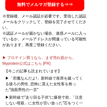
無料でメルマガ登録する⇒⇒
※登録後、メール認証が必要です。受信した認証
メールをクリックして、登録を完了させてくださ
い。
※認証メールが届かない場合、迷惑メールに入っ
ているか、メールアドレスが間違っている可能性
があります。再度ご登録ください。
▶ プロテイン買うなら、まず売れ筋から。
Myprotein公式はこちら [PR]
【今この記事も読まれています】
▶「邪魔なんだよ!」新幹線で座席を蹴ってく
る後ろの男性...恐怖に震えた女性客を救っ
た“強面男性の一言”
▶新幹線で“走り回る子供”に爆発寸前...「注意
しない母親」に女性が言い放った“芯をつく一