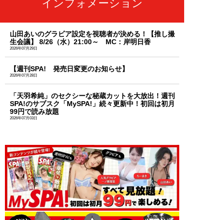
インフォメーション
山田あいのグラビア設定を視聴者が決める！【推し撮
生会議】 8/26（水）21:00～ MC：岸明日香
2026年07月29日
【週刊SPA! 発売日変更のお知らせ】
2026年07月28日
「天羽希純」のセクシーな秘蔵カットを大放出！週刊
SPA!のサブスク「MySPA!」続々更新中！初回は初月
99円で読み放題
2026年07月03日