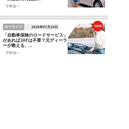
宇野源一
NEW!
カーライフ
2026年07月10日
「自動車保険のロードサービス」
があればJAFは不要？元ディーラ
ーが教える、...
宇野源一
NEW!
お金
2026年06月15日
ランクル250「ディーラー査定
620万円を727万円に」化けさせ
た交渉術。...
宇野源一
NEW!
カーライフ
2026年06月06日
元ディーラー営業マンが暴露。ガ