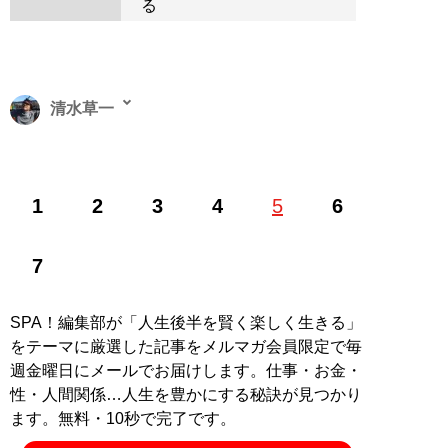
る
清水草一
1962年東京生まれ。慶大法卒。編集者を経てフリーライ
1
2
3
4
5
6
ター。『
そのフェラーリください!!
』をはじめとするお
笑いフェラーリ文学のほか、『
首都高速の謎
』『
高速道
路の謎
』などの著作で道路交通ジャーナリストとしても
7
活動中
SPA！編集部が「人生後半を賢く楽しく生きる」
記事一覧へ
をテーマに厳選した記事をメルマガ会員限定で毎
週金曜日にメールでお届けします。仕事・お金・
性・人間関係…人生を豊かにする秘訣が見つかり
ます。無料・10秒で完了です。