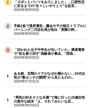
「ズボンとパンツをおろしました」…口腔性交
に至るまでの“生々しいやりとり”を証言...
2026年08月03日
手紙1枚で退所通告…藤あや子の独立トラブルに
バーニング二代目社長が告白「実際の料...
2026年08月04日
「叩かれた女子中学生が泣いていた」満員電車
で“杖を振り回す”高齢者が暴走。“屈強...
2026年08月02日
ある朝、玄関のドアがなぜか開かない…20代女
性が“数センチの隙間”から見たものの...
2026年07月31日
“男性が好きそうな水着”で海に行った25歳女性
の意外な結末「え、それ？みたいな反...
2026年08月01日