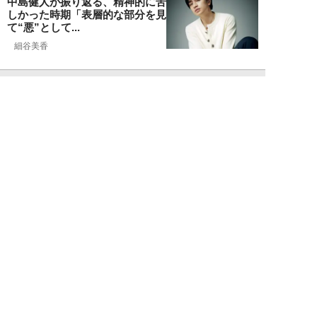
中島健人が振り返る、精神的に苦
しかった時期「表層的な部分を見
て“悪”として...
細谷美香
NEW!
エンタメ
2026年08月08日
HKT48・石橋颯、グループ15周
年記念ムックの取材で頭をフル回
転「どうや...
須田紫苑
NEW!
エンタメ
2026年08月08日
SKE48・太田彩夏が自身初の写
真集を猛アピール「今が一番かわ
いいって自信...