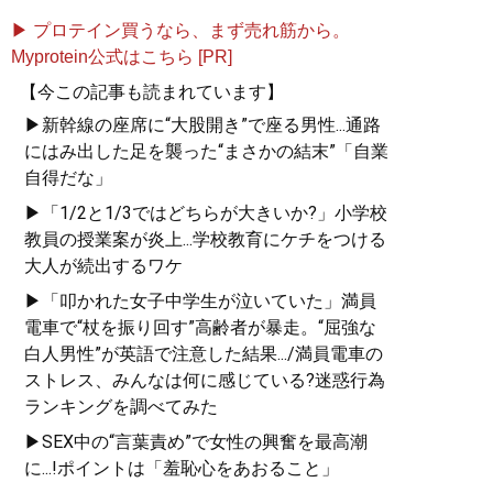
▶ プロテイン買うなら、まず売れ筋から。
Myprotein公式はこちら [PR]
【今この記事も読まれています】
▶新幹線の座席に“大股開き”で座る男性...通路
にはみ出した足を襲った“まさかの結末”「自業
自得だな」
▶「1/2と1/3ではどちらが大きいか?」小学校
教員の授業案が炎上...学校教育にケチをつける
大人が続出するワケ
▶「叩かれた女子中学生が泣いていた」満員
電車で“杖を振り回す”高齢者が暴走。“屈強な
白人男性”が英語で注意した結果.../満員電車の
ストレス、みんなは何に感じている?迷惑行為
ランキングを調べてみた
▶SEX中の“言葉責め”で女性の興奮を最高潮
に...!ポイントは「羞恥心をあおること」