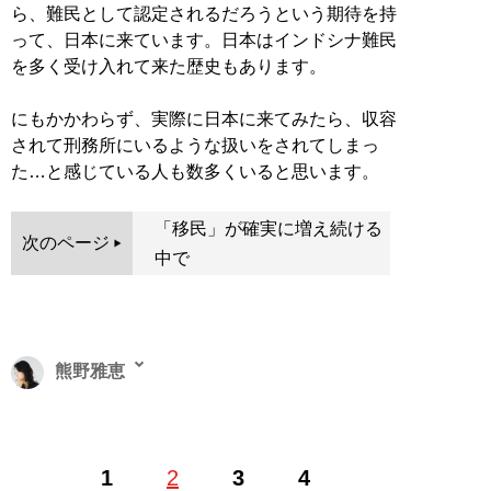
ら、難民として認定されるだろうという期待を持
って、日本に来ています。日本はインドシナ難民
を多く受け入れて来た歴史もあります。
にもかかわらず、実際に日本に来てみたら、収容
されて刑務所にいるような扱いをされてしまっ
た…と感じている人も数多くいると思います。
「移民」が確実に増え続ける
次のページ
中で
熊野雅恵
ライター、合同会社インディペンデントフィルム代表社
1
2
3
4
員。阪南大学経済学部非常勤講師、行政書士。早稲田大