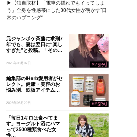
▶【独自取材】「電車の揺れでもイってしま
う」全身を性感帯にした30代女性が明かす“日
常のハプニング”
元ジャンポケ斉藤に求刑7
年でも、妻は翌日に“楽し
すぎた“と投稿。「その…
2026年08月07日
編集部のiHerb愛用者がセ
レクト。健康・美容のお
悩み別、鉄板アイテム…
2026年06月22日
「毎日1キロは食べてま
す」ヨーグルト沼にハマ
って3500種類食べた女
性…