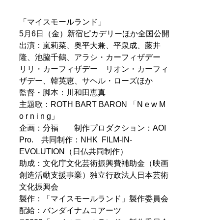
学法学部卒業。行政書士としてクリエイターや起業家の
サポートをする傍ら、映画、電子書籍製作にも関わる。
「マイスモールランド」
5月6日（金）新宿ピカデリーほか全国公開
記事一覧へ
出演：嵐莉菜、奥平大兼、平泉成、藤井
隆、池脇千鶴、アラシ・カーフィザデー
リリ・カーフィザデー リオン・カーフィ
ザデー、韓英恵、サヘル・ローズほか
監督・脚本：川和田恵真
主題歌：ROTH BART BARON 「N e w M
o r n i n g」
企画：分福 制作プロダクション：AOI
Pro. 共同制作：NHK FILM-IN-
EVOLUTION（日仏共同制作）
助成：文化庁文化芸術振興費補助金（映画
創造活動支援事業）独立行政法人日本芸術
文化振興会
製作：「マイスモールランド」製作委員会
配給：バンダイナムコアーツ