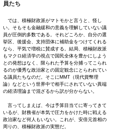
員たち
では、積極財政派がマトモかと言うと、怪し
い。そもそも金融緩和の意義を理解していない議
員が圧倒的多数である。それどころか、自分の選
挙区、後援会、支持団体に補助金をつけてくれる
なら、平気で増税に賛成する。結局、積極財政派
もマクロ経済学の視点で国民全体を豊かにしよう
との発想はなく、限られた予算を分捕ってこられ
るのが優秀な政治家との固定観念にとらわれてい
る議員たちなのだ。そこにMMT（現代貨幣理
論）などという世界中で相手にされていない異端
の経済理論まで混ざるから訳が分からない。
言ってしまえば、今は予算目当てに寄ってきて
いるが、財務省が本気で圧力をかけた時に戦える
政治家など何人もいない。これが、安倍元首相の
周りの、積極財政派の実態だ。