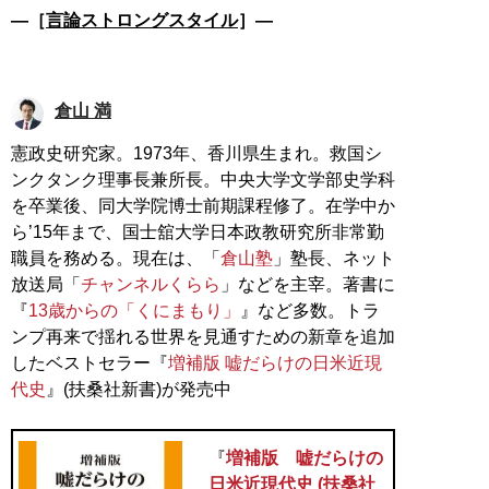
―［
言論ストロングスタイル
］―
倉山 満
憲政史研究家。1973年、香川県生まれ。救国シ
ンクタンク理事長兼所長。中央大学文学部史学科
を卒業後、同大学院博士前期課程修了。在学中か
ら’15年まで、国士舘大学日本政教研究所非常勤
職員を務める。現在は、「
倉山塾
」塾長、ネット
放送局「
チャンネルくらら
」などを主宰。著書に
『
13歳からの「くにまもり」
』など多数。トラ
ンプ再来で揺れる世界を見通すための新章を追加
したベストセラー『
増補版 嘘だらけの日米近現
代史
』(扶桑社新書)が発売中
『
増補版 嘘だらけの
日米近現代史 (扶桑社