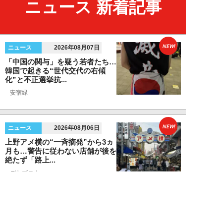
ニュース 新着記事
NEW!
ニュース
2026年08月07日
「中国の関与」を疑う若者たち…
韓国で起きる“世代交代の右傾
化”と不正選挙抗...
安宿緑
NEW!
ニュース
2026年08月06日
上野アメ横の“一斉摘発”から3ヵ
月も…警告に従わない店舗が後を
絶たず「路上...
デヤブロウ
NEW!
ニュース
2026年08月06日