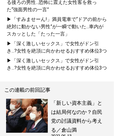
る後ろの男性...恐怖に震えた女性客を救っ
た“強面男性の一言”
▶「すみませーん!」満員電車で“ドアの前から
絶対に動かない男性”が一瞬で動いた...車内が
スカッとした「たった一言」
▶「深く激しいセックス」で女性がドン引
き...?女性を絶頂に向かわせるおすすめ体位3つ
▶「深く激しいセックス」で女性がドン引
き...?女性を絶頂に向かわせるおすすめ体位3つ
この連載の前回記事
「新しい資本主義」と
は結局何なのか？自民
党の討議資料から考え
る／倉山満