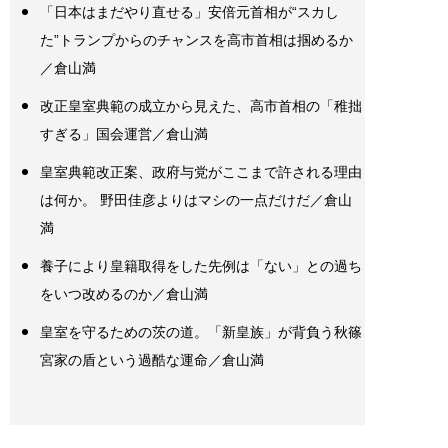
「日本はまだやり直せる」安倍元首相が“スカし
た”トランプからのチャンスを高市首相は掴めるか
／倉山満
改正皇室典範の成立から見えた、高市首相の「稚拙
すぎる」国会運営／倉山満
皇室典範改正案、政府与党がここまで許される理由
は何か。 野田佳彦よりはマシの一点だけだ／倉山
満
養子により皇籍取得をした先例は「ない」との過ち
をいつ改めるのか／倉山満
皇室を守るための茨の道。「新皇族」が背負う秋篠
宮家の盾という過酷な運命／倉山満