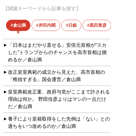
【関連キーワードから記事を探す】
倉山満
岸田内閣
日銀
黒田東彦
黒田総
「日本はまだやり直せる」安倍元首相が“スカ
した”トランプからのチャンスを高市首相は掴
めるか／倉山満
改正皇室典範の成立から見えた、高市首相の
「稚拙すぎる」国会運営／倉山満
皇室典範改正案、政府与党がここまで許される
理由は何か。 野田佳彦よりはマシの一点だけ
だ／倉山満
養子により皇籍取得をした先例は「ない」との
過ちをいつ改めるのか／倉山満