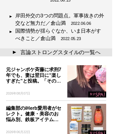
2022.06.13
岸田外交の3つの問題点。軍事抜きの外
交など無力だ／倉山満
2022.06.06
国際情勢が揺らぐなか、いま日本がす
べきこと／倉山満
2022.05.23
言論ストロングスタイルの一覧へ
▲
元ジャンポケ斉藤に求刑7
年でも、妻は翌日に“楽し
すぎた“と投稿。「その…
2026年08月07日
編集部のiHerb愛用者がセ
レクト。健康・美容のお
悩み別、鉄板アイテム…
2026年06月22日