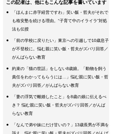
この記者は、他にもこんな記事を書いています
「ほんまに赤字経営ですわ」笑い飯・哲夫がそれで
も格安塾を続ける理由。“子育て中のイライラ”対処
法も伝授
「前の学校に戻りたい」東京への引越しで10歳息子
が不登校に。悩む親に笑い飯・哲夫がズバリ回答／
がんばらない教育
約束の「猫の世話」をしない8歳娘。「動物を飼う
責任をわかってもらうには…」悩む親に笑い飯・哲
夫がズバリ回答／がんばらない教育
「妻の浮気で離婚したこと」を8歳の娘に伝えるべ
き？ 悩む親に笑い飯・哲夫がズバリ回答／がんば
らない教育
「なんで弟や妹にだけ甘いの？」13歳長男が不満を
訴え…悩む親に笑い飯・哲夫がズバリ回答／がんば