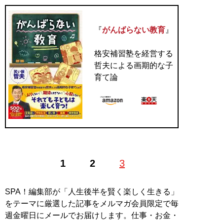
『
がんばらない教育
』
格安補習塾を経営する
哲夫による画期的な子
育て論
1
2
3
SPA！編集部が「人生後半を賢く楽しく生きる」
をテーマに厳選した記事をメルマガ会員限定で毎
週金曜日にメールでお届けします。仕事・お金・