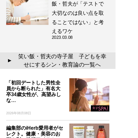
飯・哲夫が「テストで
大切なのは良い点を取
ることではない」と考
えるワケ
2023.03.08
笑い飯・哲夫の寺子屋 子どもを幸
▲
せにするシン・教育論の一覧へ
「初回デートした男性全
員から断られた」有名大
卒34歳女性が、高望みし
な…
2026年08月08日
編集部のiHerb愛用者がセ
レクト。健康・美容のお