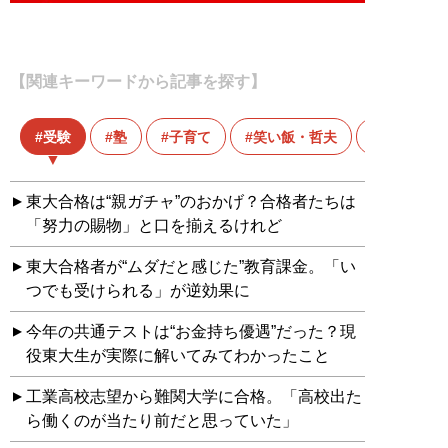
【関連キーワードから記事を探す】
受験
塾
子育て
笑い飯・哲夫
芸人
東大合格は“親ガチャ”のおかげ？合格者たちは
「努力の賜物」と口を揃えるけれど
東大合格者が“ムダだと感じた”教育課金。「い
つでも受けられる」が逆効果に
今年の共通テストは“お金持ち優遇”だった？現
役東大生が実際に解いてみてわかったこと
工業高校志望から難関大学に合格。「高校出た
ら働くのが当たり前だと思っていた」