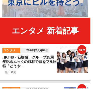
エンタメ 新着記事
NEW!
エンタメ
2026年08月08日
HKT48・石橋颯、グループ15周
年記念ムックの取材で頭をフル回
転「どうや...
須田紫苑
NEW!
エンタメ
2026年08月08日
SKE48・太田彩夏が自身初の写
真集を猛アピール「今が一番かわ
いいって自信...