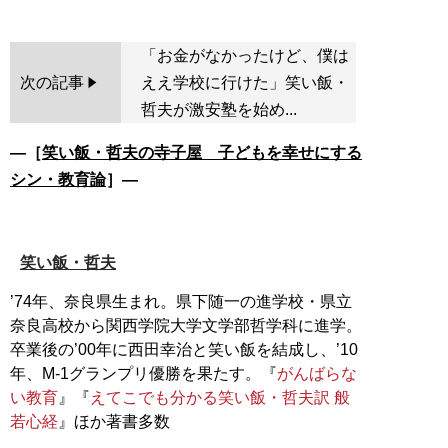
「お金がなかったけど、僕は
次の記事
ええ学校に行けた」笑い飯・
哲夫が激安塾を始め...
―［
笑い飯・哲夫の寺子屋 子どもを幸せにする
シン・教育論
］―
笑い飯・哲夫
’74年、奈良県生まれ。県下随一の進学校・県立
奈良高校から関西学院大学文学部哲学科に進学。
卒業後の’00年に西田幸治と笑い飯を結成し、’10
年、M-1グランプリ優勝を果たす。『
がんばらな
い教育
』『
えてこでも分かる笑い飯・哲夫訳 般
若心経
』ほか著書多数