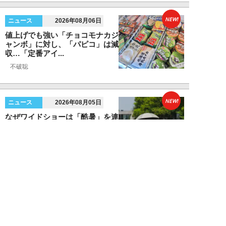
NEW!
ニュース
2026年08月06日
値上げでも強い「チョコモナカジ
ャンボ」に対し、「パピコ」は減
収…「定番アイ...
不破聡
NEW!
ニュース
2026年08月05日
なぜワイドショーは「酷暑」を連
呼する？ 山口真由が明かす、テ
レビが天気ネタ...
山口真由
NEW!
ニュース
2026年08月05日
やまゆり園事件から10年。乙武
洋匡が問う「私たちの心にも“植
松聖”が棲んで...