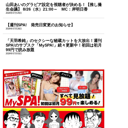
山田あいのグラビア設定を視聴者が決める！【推し撮
生会議】 8/26（水）21:00～ MC：岸明日香
2026年07月29日
【週刊SPA! 発売日変更のお知らせ】
2026年07月28日
「天羽希純」のセクシーな秘蔵カットを大放出！週刊
SPA!のサブスク「MySPA!」続々更新中！初回は初月
99円で読み放題
2026年07月03日