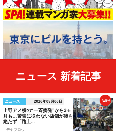
ニュース 新着記事
NEW!
ニュース
2026年08月06日
上野アメ横の“一斉摘発”から3ヵ
月も…警告に従わない店舗が後を
絶たず「路上...
デヤブロウ