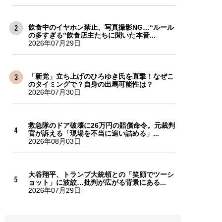
飲食中のイヤホン禁止、写真撮影NG…“ルール
の多すぎる”飲食店主たちに聞いた本音...
2026年07月29日
「新党」立ち上げのひろゆき氏を直撃！なぜこ
のタイミングで？自身の出馬可能性は？
2026年07月30日
救急隊のドア破壊に26万円の賠償命令。元裁判
官が訴える「現場を不当に追い詰める」...
2026年08月03日
大谷翔平、トランプ大統領との「笑顔でツーシ
ョット」に波紋…批判が広がる背景にある...
2026年07月29日