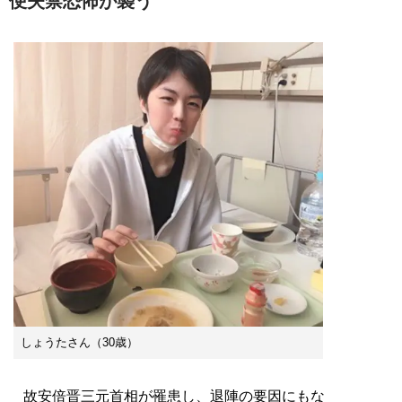
便失禁恐怖が襲う
しょうたさん（30歳）
故安倍晋三元首相が罹患し、退陣の要因にもな