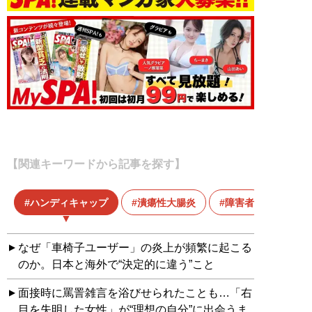
【関連キーワードから記事を探す】
ハンディキャップ
潰瘍性大腸炎
障害者
なぜ「車椅子ユーザー」の炎上が頻繁に起こる
のか。日本と海外で“決定的に違う”こと
面接時に罵詈雑言を浴びせられたことも…「右
目を失明した女性」が“理想の自分”に出会うま