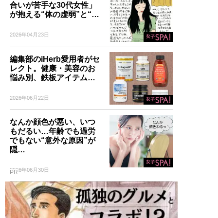
合いが苦手な30代女性」
が抱える“体の虚弱”と“…
2026年04月23日
編集部のiHerb愛用者がセ
レクト。健康・美容のお
悩み別、鉄板アイテム…
2026年06月22日
なんか顔色が悪い、いつ
もだるい…年齢でも過労
でもない“意外な原因”が
隠…
2026年06月30日
PR