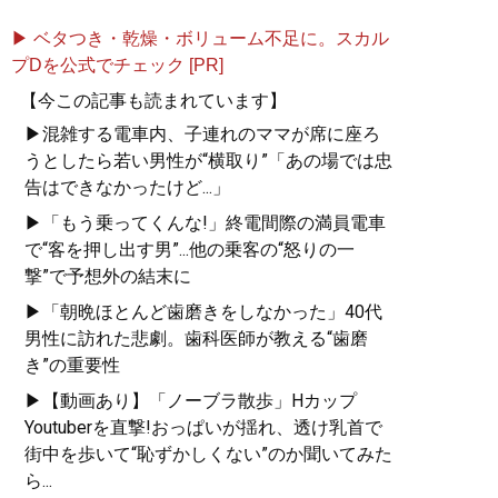
▶ ベタつき・乾燥・ボリューム不足に。スカル
プDを公式でチェック [PR]
【今この記事も読まれています】
▶混雑する電車内、子連れのママが席に座ろ
うとしたら若い男性が“横取り”「あの場では忠
告はできなかったけど...」
▶「もう乗ってくんな!」終電間際の満員電車
で“客を押し出す男”...他の乗客の“怒りの一
撃”で予想外の結末に
▶「朝晩ほとんど歯磨きをしなかった」40代
男性に訪れた悲劇。歯科医師が教える“歯磨
き”の重要性
▶【動画あり】「ノーブラ散歩」Hカップ
Youtuberを直撃!おっぱいが揺れ、透け乳首で
街中を歩いて“恥ずかしくない”のか聞いてみた
ら...