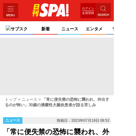
ログイン
会員登録
サブスク
新着
ニュース
エンタメ
ライフ
トップ
ニュース
「常に便失禁の恐怖に襲われ、外出す
るのが怖い」30歳の潰瘍性大腸炎患者が語る苦しみ
ニュース
投稿日：2023年07月19日 08:52
「常に便失禁の恐怖に襲われ、外