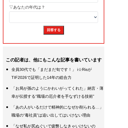
この記者は、他にもこんな記事を書いています
全員30代でも「まだまだ旬です！」 i☆Risが
TIF2026で証明した14年の総合力
「お局が孫のようにかわいがってくれた」納言・薄
幸が伝授する“職場の厄介者を手なずける技術”
「あの人がいるだけで精神的になぜか削られる…」
職場の“毒社員”は追い出してはいけない理由
「なぜ私が尻ぬぐいで疲弊しなきゃいけないの