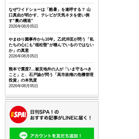
なぜワイドショーは「酷暑」を連呼する？ 山
口真由が明かす、テレビが天気ネタを使い倒
す“裏の構造”
2026年08月05日
やまゆり園事件から10年。乙武洋匡が問う「私
たちの心にも“植松聖”が棲んでいるのではない
か」の真意
2026年08月05日
熊本で震度7…被災地外の人が「いま守るべき
こと」と、石戸諭が問う「高市政権の危機管理
投資」の本気度
2026年08月05日