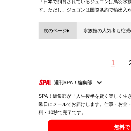
「日本で飼育されているジュゴンは鳥羽水
す。ただし、ジュゴンは国際条約で輸出入
次のページ
水族館の人気者も絶滅
1
週刊SPA！編集部
SPA！編集部が「人生後半を賢く楽しく生
記事一覧へ
曜日にメールでお届けします。仕事・お金
料・10秒で完了です。
無料で