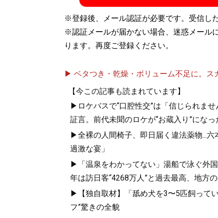
※登録後、メール認証が必要です。受信し
※認証メールが届かない場合、迷惑メール
ります。再度ご登録ください。
▶ ベタつき・乾燥・ボリューム不足に。スカル
【今この記事も読まれています】
▶ロケバスで“口腔性交”は「信じられませ
証言。前代未聞のロケが“お蔵入り”になっ
▶全裸の人間椅子、即日届く違法薬物...
過激な宴」
▶「温泉をわかってない」湯船で泳ぐ外国人
年は訪日客“4268万人”と過去最高、地
▶【独自取材】「舐め犬を3〜5匹飼って
フ”驚きの全貌