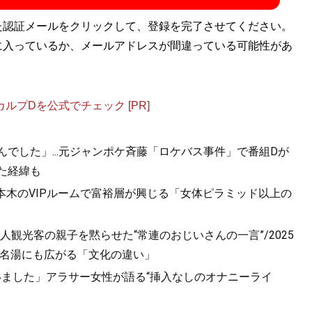
た認証メールをクリックして、登録を完了させてください。
に入っているか、メールアドレスが間違っている可能性があ
プDを公式でチェック [PR]
んでした」...元ジャンポケ斉藤「ロケバス事件」で番組Dが
た経緯も
六本木のVIPルームで富裕層が興じる「女体ピラミッド以上の
観光客の親子を黙らせた“常連のおじいさんの一言”/2025
方の名湯にも広がる「文化の違い」
いました」アラサー女性が語る“挿入なしのオナニーライ