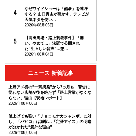
なぜワイドショーは「酷暑」を連呼
する？ 山口真由が明かす、テレビが
天気ネタを使い...
2026年08月05日
【高田馬場・路上刺殺事件】「痛
い、やめて…」法廷で公開され
た“生々しい音声”…懲...
2026年08月04日
ニュース 新着記事
上野アメ横の“一斉摘発”から3ヵ月も…警告に
従わない店舗が後を絶たず「路上営業がなくな
らない」理由【現地レポート】
2026年08月06日
値上げでも強い「チョコモナカジャンボ」に対
し、「パピコ」は減収…「定番アイス」の明暗
が分かれた“意外な理由”
2026年08月06日