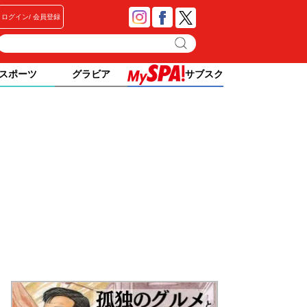
ログイン
会員登録
スポーツ
グラビア
サブスク