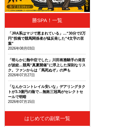
勝SPA！一覧
「JRA系はマジで恵まれている」…“30分で2万
円”投稿で競馬関係者が猛反発した“4文字の言
葉”
2026年08月03日
「明らかに熱中症でした」川田将雅騎手の発言
が波紋…競馬“真夏開催”に浮上した深刻なリス
ク。ファンからは「馬死ぬぞ」の声も
2026年07月27日
「なんかコントレイル安いな」デアリングタク
トが3.3億円の陰で…無敗三冠馬がセレクトセ
ールで明暗
2026年07月15日
はじめての副業一覧