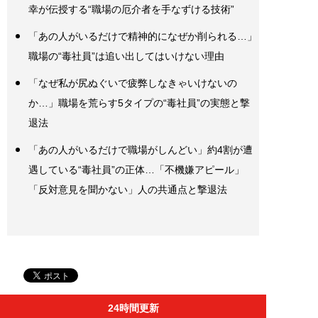
幸が伝授する“職場の厄介者を手なずける技術”
「あの人がいるだけで精神的になぜか削られる…」
職場の“毒社員”は追い出してはいけない理由
「なぜ私が尻ぬぐいで疲弊しなきゃいけないの
か…」職場を荒らす5タイプの“毒社員”の実態と撃
退法
「あの人がいるだけで職場がしんどい」約4割が遭
遇している“毒社員”の正体…「不機嫌アピール」
「反対意見を聞かない」人の共通点と撃退法
24時間更新