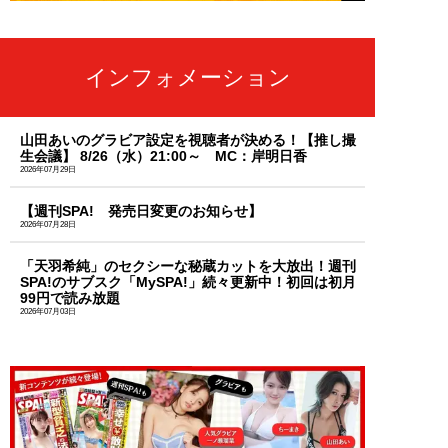
インフォメーション
山田あいのグラビア設定を視聴者が決める！【推し撮
生会議】 8/26（水）21:00～ MC：岸明日香
2026年07月29日
【週刊SPA! 発売日変更のお知らせ】
2026年07月28日
「天羽希純」のセクシーな秘蔵カットを大放出！週刊
SPA!のサブスク「MySPA!」続々更新中！初回は初月
99円で読み放題
2026年07月03日