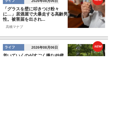
ライフ
2026年08月06日
「グラスを壁に叩きつけ粉々
に…」居酒屋で大暴走する高齢男
性。被害届を出され...
高橋マナブ
NEW!
ライフ
2026年08月06日
老いていくのがすごく嫌な49歳
男性。孤独な老後を恐れる相談
に、佐藤優が贈る...
佐藤優
NEW!
ライフ
2026年08月05日
タクシー待ちの長蛇の列に堂々と
割り込む“派手な男女”を、小柄
な女性が「意外...
和泉太郎