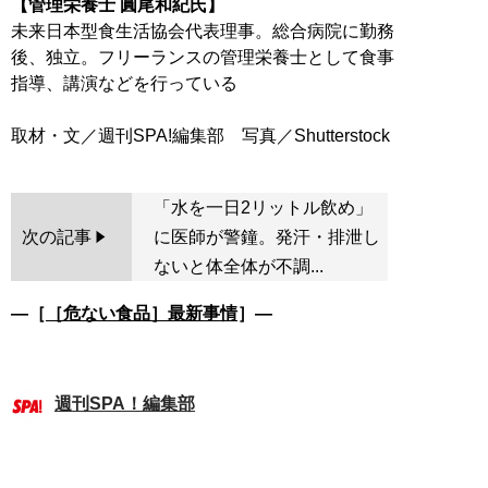
【管理栄養士 圓尾和紀氏】
未来日本型食生活協会代表理事。総合病院に勤務
後、独立。フリーランスの管理栄養士として食事
指導、講演などを行っている
「水を一日2リットル飲め」
次の記事
に医師が警鐘。発汗・排泄し
ないと体全体が不調...
―［
［危ない食品］最新事情
］―
週刊SPA！編集部