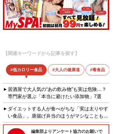
【関連キーワードから記事を探す】
低カロリー食品
大人の健康道
毒食品
添加物
居酒屋で大人気の“あの飲み物”も実は危険…？
専門家が選ぶ「本当に避けたい添加物」7選
ダイエットする人が食べがちな「実は太りやす
い食品」。唐揚げ弁当のほうがマシなことも…