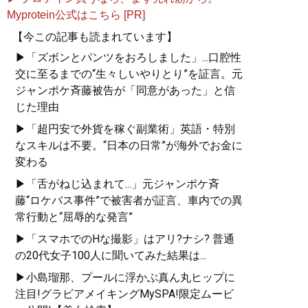
Myprotein公式はこちら [PR]
【今この記事も読まれています】
▶「ズボンとパンツをおろしました」...口腔性
交に至るまでの“生々しいやりとり”を証言。元
ジャンポケ斉藤被告が「同意があった」と信
じた理由
▶「超円安で外貨を稼ぐ副業術」英語・特別
なスキルは不要。“日本の日常”が海外でお金に
変わる
▶「舌がねじ込まれて...」元ジャンポケ斉
藤“ロケバス事件”で被害者が証言、車内での異
常行動と“屈辱的な発言”
▶「スマホでのHな撮影」はアリ?ナシ? 普通
の20代女子100人に聞いてみた結果は...
▶小島瑠那、プールに浮かぶ真ん丸ヒップに
注目!グラビアメイキングMySPA!限定ムービ