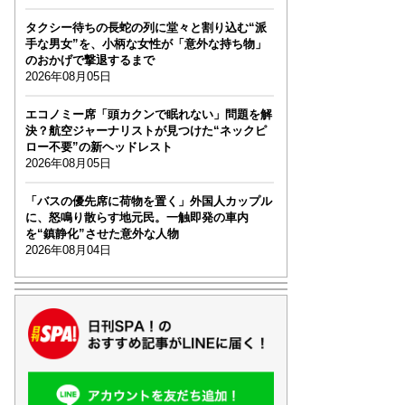
タクシー待ちの長蛇の列に堂々と割り込む“派
手な男女”を、小柄な女性が「意外な持ち物」
のおかげで撃退するまで
2026年08月05日
エコノミー席「頭カクンで眠れない」問題を解
決？航空ジャーナリストが見つけた“ネックピ
ロー不要”の新ヘッドレスト
2026年08月05日
「バスの優先席に荷物を置く」外国人カップル
に、怒鳴り散らす地元民。一触即発の車内
を“鎮静化”させた意外な人物
2026年08月04日