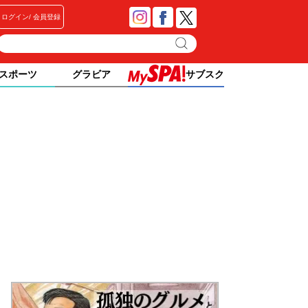
ログイン
会員登録
スポーツ
グラビア
サブスク