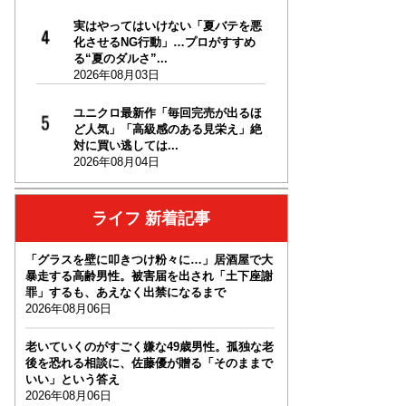
実はやってはいけない「夏バテを悪
化させるNG行動」…プロがすすめ
る“夏のダルさ”...
2026年08月03日
ユニクロ最新作「毎回完売が出るほ
ど人気」「高級感のある見栄え」絶
対に買い逃しては...
2026年08月04日
ライフ 新着記事
「グラスを壁に叩きつけ粉々に…」居酒屋で大
暴走する高齢男性。被害届を出され「土下座謝
罪」するも、あえなく出禁になるまで
2026年08月06日
老いていくのがすごく嫌な49歳男性。孤独な老
後を恐れる相談に、佐藤優が贈る「そのままで
いい」という答え
2026年08月06日