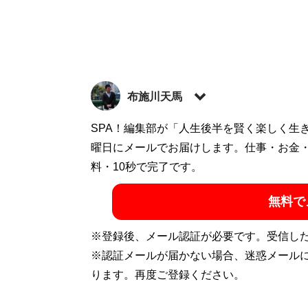
布施川天馬
著述家、教育ライター。 一般財団法人「ドラ
SPA！編集部が「人生後半を賢く楽しく生
の家庭に生まれながらも、効率的な勉強法
曜日にメールでお届けします。仕事・お金
で結果を出すノウハウを体系化した『
料・10秒で完了です。
東大
ついた「コスパを極限まで高める時間の使
無料で
ディエム
にて、お金と時間をかけない「省エ
カウント:
@Temma_Fusegawa
）
※登録後、メール認証が必要です。受信し
※認証メールが届かない場合、迷惑メール
ります。再度ご登録ください。
『
東大式節約勉強