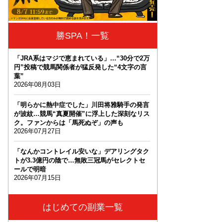
勝SPA！一覧
「JRA系はマジで恵まれている」…“30分で2万
円”投稿で競馬関係者が猛反発した“4文字の言
葉”
2026年08月03日
「明らかに熱中症でした」川田将雅騎手の発言
が波紋…競馬“真夏開催”に浮上した深刻なリス
ク。ファンからは「馬死ぬぞ」の声も
2026年07月27日
「なんかコントレイル安いな」デアリングタク
トが3.3億円の陰で…無敗三冠馬がセレクトセ
ールで明暗
2026年07月15日
はじめての副業一覧