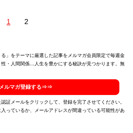
1
2
ゴン桜財団」評議員。 1997年生まれ。世帯年収300万円台
きる」をテーマに厳選した記事をメルマガ会員限定で毎週金
を編み出し、一浪の末東大合格を果たす。著書に最小コスト
・性・人間関係…人生を豊かにする秘訣が見つかります。無
式節約勉強法
』、膨大な範囲と量の受験勉強をする中で気が
い方」を解説した『
東大式時間術
』など。
株式会社カルペ・
メルマガ登録する⇒⇒
ネスタイルの勉強法」などを伝える。MENSA会員。（Xア
た認証メールをクリックして、登録を完了させてください。
に入っているか、メールアドレスが間違っている可能性があ
法
』